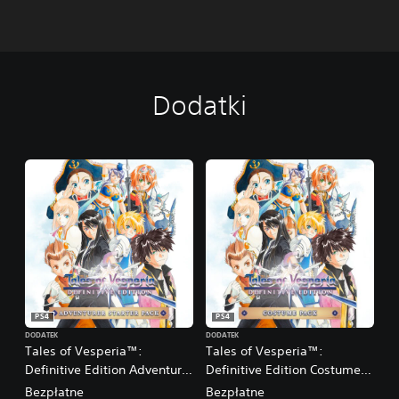
Dodatki
PS4
PS4
DODATEK
DODATEK
Tales of Vesperia™:
Tales of Vesperia™:
Definitive Edition Adventurer
Definitive Edition Costume
Starter Pack
Pack
Bezpłatne
Bezpłatne