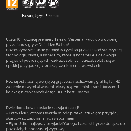
Hazard, Język, Przemoc
Uczcij 10. rocznicę premiery Tales of Vesperia i wróć do ulubionej
przez fanów gry w Definitive Edition!
Rozpoczyna się starcie pomiędzy cywilizacją zależną od starożytnej
technologii, blastii, a Imperium, które ją kontroluje. Los dwojga
przyjaciół podróżujących wzdłuż osobnych ścieżek splata się w
epickiej przygodzie, która zagraża istnieniu wszystkich.
Poznaj ostateczną wersję tej gry, ze zaktualizowaną grafiką full HD,
zupełnie nowymi utworami, ekscytującymi mini-grami, bossami i
kolekcją niewydanych dotąd DLC z kostiumami!
Dwie dodatkowe postacie ruszają do akcji!
• Patty Fleur, wesoła i twarda młoda piratka, szukająca przygód,
skarbów i... zapomnianych wspomnień.
• Flynn Scifo, najlepszy przyjaciel Yuriego i cesarski rycerz dołącza do
pozostałych podczas tej wyprawy!