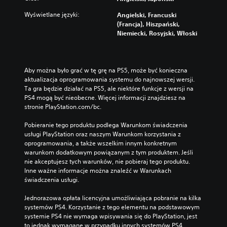
Wyświetlane języki:
Angielski, Francuski
(Francja), Hiszpański,
Niemiecki, Rosyjski, Włoski
Aby można było grać w tę grę na PS5, może być konieczna 
aktualizacja oprogramowania systemu do najnowszej wersji. 
Ta gra będzie działać na PS5, ale niektóre funkcje z wersji na 
PS4 mogą być nieobecne. Więcej informacji znajdziesz na 
stronie PlayStation.com/bc.
Pobieranie tego produktu podlega Warunkom świadczenia 
usługi PlayStation oraz naszym Warunkom korzystania z 
oprogramowania, a także wszelkim innym konkretnym 
warunkom dodatkowym powiązanym z tym produktem. Jeśli 
nie akceptujesz tych warunków, nie pobieraj tego produktu. 
Inne ważne informacje można znaleźć w Warunkach 
świadczenia usługi.
Jednorazowa opłata licencyjna umożliwiająca pobranie na kilka 
systemów PS4. Korzystanie z tego elementu na podstawowym 
systemie PS4 nie wymaga wpisywania się do PlayStation, jest 
to jednak wymagane w przypadku innych systemów PS4.