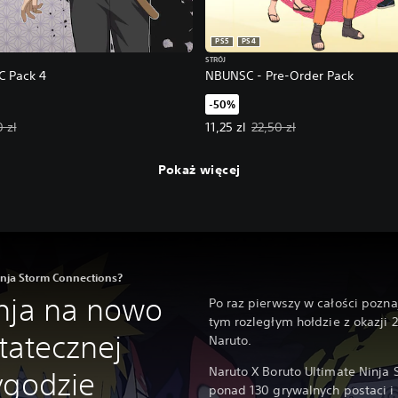
PS5
PS4
STRÓJ
C Pack 4
NBUNSC - Pre-Order Pack
-50%
a: 13,50 zl. Pierwotna cena: 27,00 zl.
Oferowana cena: 11,25 zl. Pierwot
 zl
11,25 zl
22,50 zl
Pokaż więcej
inja Storm Connections?
nja na nowo
Po raz pierwszy w całości pozna
tym rozległym hołdzie z okazji 
statecznej
Naruto.
Naruto X Boruto Ultimate Ninja
ygodzie
ponad 130 grywalnych postaci i