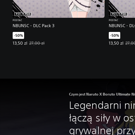
PS5
PS4
PS5
PS4
POSTAĆ
POSTAĆ
NBUNSC - DLC Pack 3
NBUNSC - DL
-50%
-50%
Oferowana cena: 13,50 zl. Pierwotna cena: 27,00 zl.
Oferowana cen
13,50 zl
27,00 zl
13,50 zl
27,00
Czym jest Naruto X Boruto Ultimate N
Legendarni ni
łączą siły w o
grywalnej prz