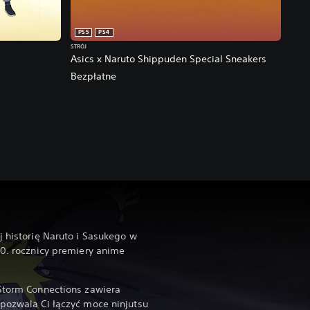
PS5
PS4
STRÓJ
Asics x Naruto Shippuden Special Sneakers
Bezpłatne
na cena: 22,50 zl.
j historię Naruto i Sasukego w
20. rocznicy premiery anime
 Storm Connections zawiera
 pozwala Ci łączyć moce ninjutsu