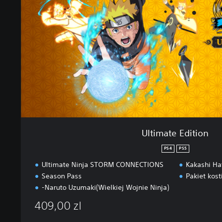
a
t
e
E
d
i
t
i
o
n
Ultimate Edition
PS4
PS5
Ultimate Ninja STORM CONNECTIONS
Kakashi Ha
Season Pass
Pakiet kos
-Naruto Uzumaki(Wielkiej Wojnie Ninja)
409,00 zl