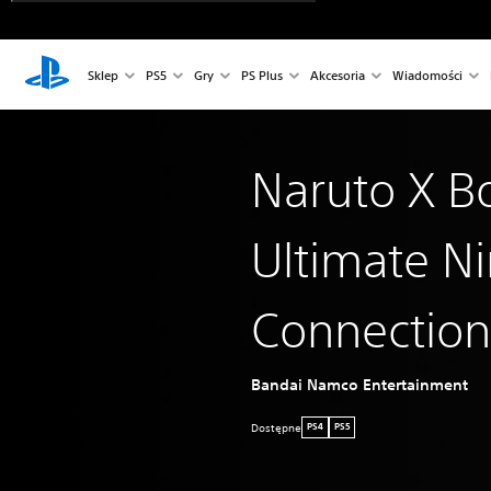
Sklep
PS5
Gry
PS Plus
Akcesoria
Wiadomości
Naruto X B
Ultimate N
Connection
Bandai Namco Entertainment
Dostępne
PS4
PS5