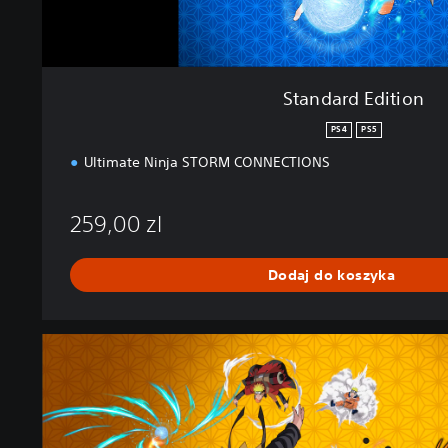
n
Standard Edition
PS4
PS5
Ultimate Ninja STORM CONNECTIONS
259,00 zl
Dodaj do koszyka
U
l
t
i
m