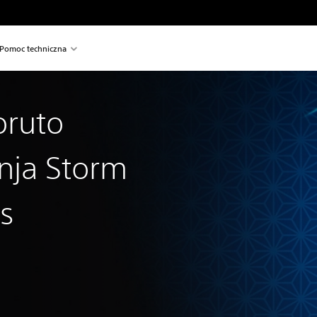
Pomoc techniczna
oruto
inja Storm
s