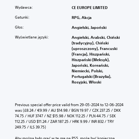
Wydawca:
CE EUROPE LIMITED
Gatunki:
RPG, Akcja
Głos:
Angielski, Japoński
Wyświetlane języki:
Angielski, Arabski, Chiński
(tradycyjny), Chiński
(uproszczony), Francuski
(Francja), Hiszpański,
Hiszpański (Meksyk),
Japoński, Koreański,
Niemiecki, Polski,
Portugalski (Brazylia),
Rosyjski, Włoski
Previous special offer price valid from 29-05-2024 to 12-06-2024 
was (£8.24 / €9.99 / AU $14.98 / BGN 19.97 / CZK 237.25 / DKK 
74.75 / HUF 3747 / NZ $15.98 / NOK 112.25 / PLN 44.75 / SEK 
112.25 / USD $11.24 / ZAR 187.25 / HRK 9.99 / INR 832 / TRY 
249.75 / ILS 39.75)
Aby można było grać w tę grę na PS5, może być konieczna 