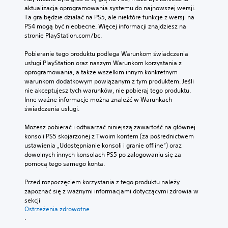
aktualizacja oprogramowania systemu do najnowszej wersji. 
Ta gra będzie działać na PS5, ale niektóre funkcje z wersji na 
PS4 mogą być nieobecne. Więcej informacji znajdziesz na 
stronie PlayStation.com/bc.
Pobieranie tego produktu podlega Warunkom świadczenia 
usługi PlayStation oraz naszym Warunkom korzystania z 
oprogramowania, a także wszelkim innym konkretnym 
warunkom dodatkowym powiązanym z tym produktem. Jeśli 
nie akceptujesz tych warunków, nie pobieraj tego produktu. 
Inne ważne informacje można znaleźć w Warunkach 
świadczenia usługi.
Możesz pobierać i odtwarzać niniejszą zawartość na głównej 
konsoli PS5 skojarzonej z Twoim kontem (za pośrednictwem 
ustawienia „Udostępnianie konsoli i granie offline”) oraz 
dowolnych innych konsolach PS5 po zalogowaniu się za 
pomocą tego samego konta.
Przed rozpoczęciem korzystania z tego produktu należy 
zapoznać się z ważnymi informacjami dotyczącymi zdrowia w 
sekcji 
Ostrzeżenia zdrowotne
.