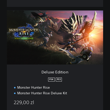
D
e
l
u
x
e
E
d
i
t
i
o
n
Deluxe Edition
PS4
PS5
Monster Hunter Rise
Monster Hunter Rise Deluxe Kit
229,00 zl