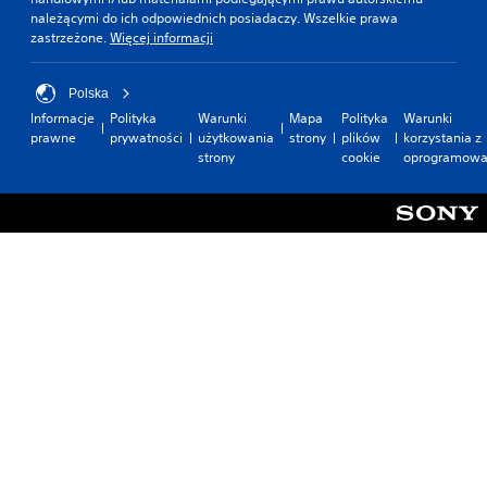
należącymi do ich odpowiednich posiadaczy. Wszelkie prawa
zastrzeżone.
Więcej informacji
Polska
Informacje
Polityka
Warunki
Mapa
Polityka
Warunki
prawne
prywatności
użytkowania
strony
plików
korzystania z
strony
cookie
oprogramowa