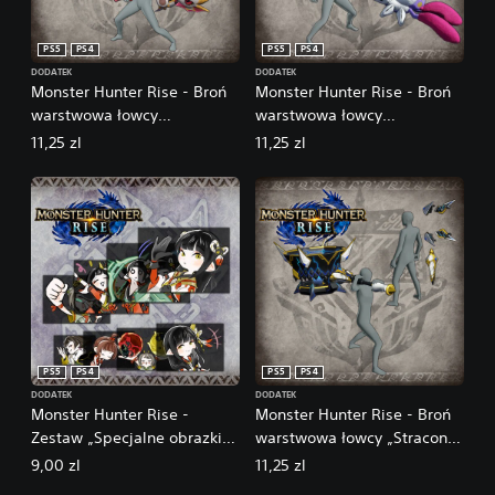
PS5
PS4
PS5
PS4
DODATEK
DODATEK
Monster Hunter Rise - Broń
Monster Hunter Rise - Broń
warstwowa łowcy
warstwowa łowcy
„Wypchany Malzeno” (lanca)
„Wypchany Rakna-Kadaki”
11,25 zl
11,25 zl
(owadzia glewia)
PS5
PS4
PS5
PS4
DODATEK
DODATEK
Monster Hunter Rise -
Monster Hunter Rise - Broń
Zestaw „Specjalne obrazki
warstwowa łowcy „Stracony
4”
kod: Alos” (róg łowiecki)
9,00 zl
11,25 zl