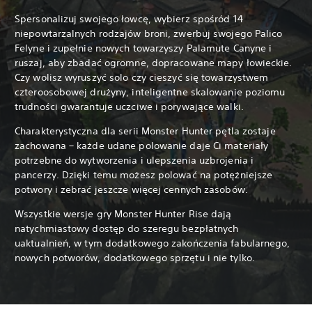
Spersonalizuj swojego łowcę, wybierz spośród 14
niepowtarzalnych rodzajów broni, zwerbuj swojego Palico
Felyne i zupełnie nowych towarzyszy Palamute Canyne i
ruszaj, aby zbadać ogromne, dopracowane mapy łowieckie.
Czy wolisz wyruszyć solo czy cieszyć się towarzystwem
czteroosobowej drużyny, inteligentne skalowanie poziomu
trudności gwarantuje uczciwe i porywające walki.
Charakterystyczna dla serii Monster Hunter pętla zostaje
zachowana – każde udane polowanie daje Ci materiały
potrzebne do wytworzenia i ulepszenia uzbrojenia i
pancerzy. Dzięki temu możesz polować na potężniejsze
potwory i zebrać jeszcze więcej cennych zasobów.
Wszystkie wersje gry Monster Hunter Rise dają
natychmiastowy dostęp do szeregu bezpłatnych
uaktualnień, w tym dodatkowego zakończenia fabularnego,
nowych potworów, dodatkowego sprzętu i nie tylko.