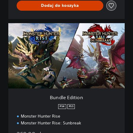
Dodaj do koszyka
B
u
n
d
l
e
E
d
i
t
i
o
n
Bundle Edition
PS4
PS5
Monster Hunter Rise
Monster Hunter Rise: Sunbreak