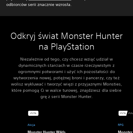
odbiorców serii znacznie wzrosła.
Odkryj świat Monster Hunter
na PlayStation
Niezależnie od tego, czy chcesz wziąć udział w
dynamicznych starciach w czasie rzeczywistym z
ogromnymi potworami i użyć ich pozostałości do
wytworzenia nowej, potężnej broni i pancerzy, czy też
wolisz wykluwać i tworzyć więzi z przyjaznymi Monsties,
które pomogą Ci w walce turowej, znajdziesz dla siebie
grę z serii Monster Hunter.
Akcja
RPG
Monster Hunter Wilds
Monster 