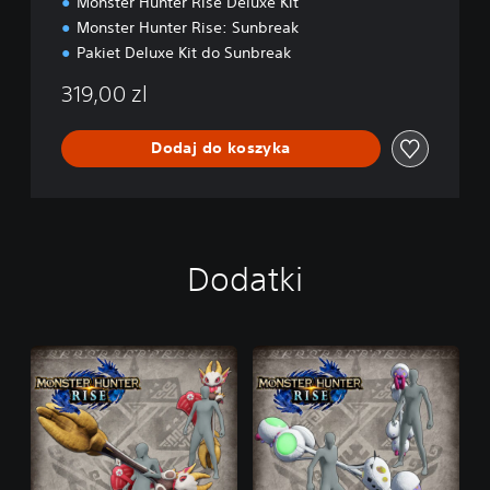
Monster Hunter Rise Deluxe Kit
n
Monster Hunter Rise: Sunbreak
Pakiet Deluxe Kit do Sunbreak
319,00 zl
Dodaj do koszyka
Dodatki