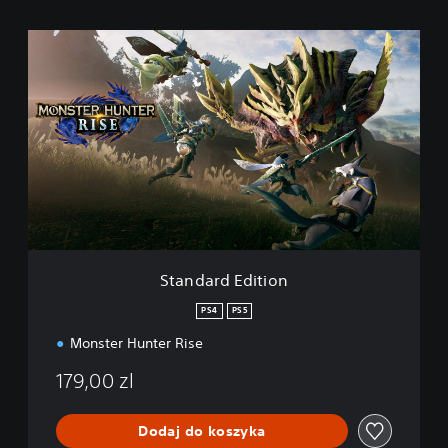
S
t
a
n
d
a
r
d
E
d
i
t
i
Standard Edition
o
n
PS4
PS5
Monster Hunter Rise
179,00 zl
Dodaj do koszyka