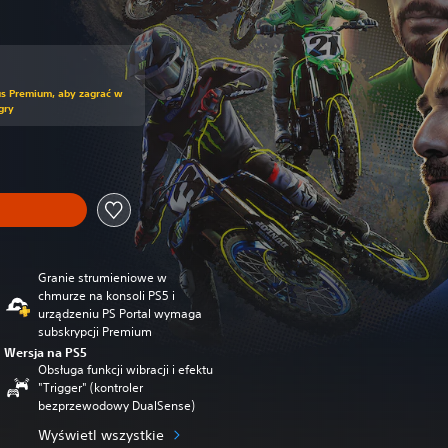
us Premium, aby zagrać w
gry
Granie strumieniowe w
chmurze na konsoli PS5 i
urządzeniu PS Portal wymaga
subskrypcji Premium
Wersja na PS5
Obsługa funkcji wibracji i efektu
"Trigger" (kontroler
bezprzewodowy DualSense)
Wyświetl wszystkie