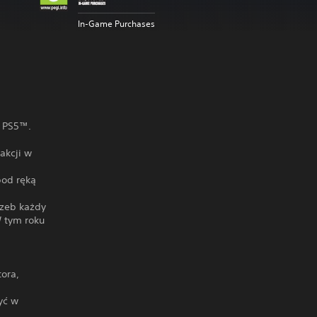
In-Game Purchases
a PS5™.
akcji w
pod ręką
rzeb każdy
W tym roku
ora,
yć w