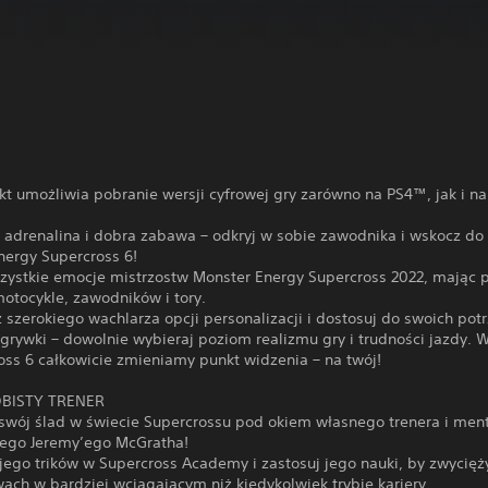
kt umożliwia pobranie wersji cyfrowej gry zarówno na PS4™, jak i n
, adrenalina i dobra zabawa – odkryj w sobie zawodnika i wskocz do 
nergy Supercross 6!
szystkie emocje mistrzostw Monster Energy Supercross 2022, mając 
motocykle, zawodników i tory.
z szerokiego wachlarza opcji personalizacji i dostosuj do swoich pot
grywki – dowolnie wybieraj poziom realizmu gry i trudności jazdy. 
oss 6 całkowicie zmieniamy punkt widzenia – na twój!
BISTY TRENER
swój ślad w świecie Supercrossu pod okiem własnego trenera i ment
ego Jeremy’ego McGratha!
jego trików w Supercross Academy i zastosuj jego nauki, by zwycięż
ach w bardziej wciągającym niż kiedykolwiek trybie kariery.