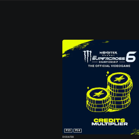
PS5
PS4
DODATEK