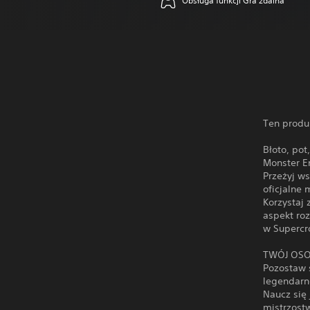
Obsługa funkcji Gra zdalna
Ten produ
Błoto, pot
Monster E
Przeżyj w
oficjalne 
Korzystaj 
aspekt roz
w Supercr
TWÓJ OSO
Pozostaw 
legendarn
Naucz się 
mistrzostw