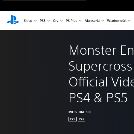
Sklep
PS5
Gry
PS Plus
Akcesoria
Wiadomości
Monster En
Supercross 
Official Vi
PS4 & PS5
MILESTONE SRL
PS4
PS5