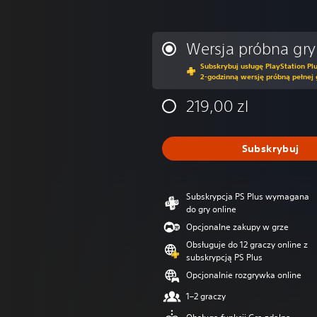
Wersja próbna gry
Subskrybuj usługę PlayStation Pl
2-godzinną wersję próbną pełnej 
219,00 zl
Subskrybuj
Subskrypcja PS Plus wymagana
do gry online
Opcjonalne zakupy w grze
Obsługuje do 12 graczy online z
subskrypcją PS Plus
Opcjonalnie rozgrywka online
1–2 graczy