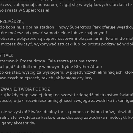
ukcesy, zaimponuj sponsorom, ścigaj się w wyjątkowych starciach i
wo świata w Supercrossie!
PRZEJAŻDŻKĘ
 do kopalni, z gór na stadion – nowy Supercross Park oferuje wyjątk
które możesz odkrywać samodzielnie lub ze znajomymi!
 obszary połączone są supercrossowymi okrążeniami i torami do mo
h możesz ćwiczyć, wykonywać sztuczki lub po prostu podziwiać widok
ATTACK
rzeciwnik. Prosta droga. Cała reszta jest nieistotna.
u i pędź do linii mety w nowym trybie Rhythm Attack.
co cię stać, wyścig za wyścigiem, w pojedynczych eliminacjach, któ
wniczych miejscach, takich jak kaniony czy lasy.
ZWANIE, TWOJA PODRÓŻ
zuj każdy etap swojej drogi na szczyt i zdobądź mistrzostwo świata
posób, w jaki rozwiniesz umiejętności swojego zawodnika i skonfigu
 nie wszystko! Stwórz idealny tor za pomocą edytora torów, ukształt
alny styl w edytorze kasków oraz dostosuj zawodnika i motocykl, ko
ej gamy akcesoriów.