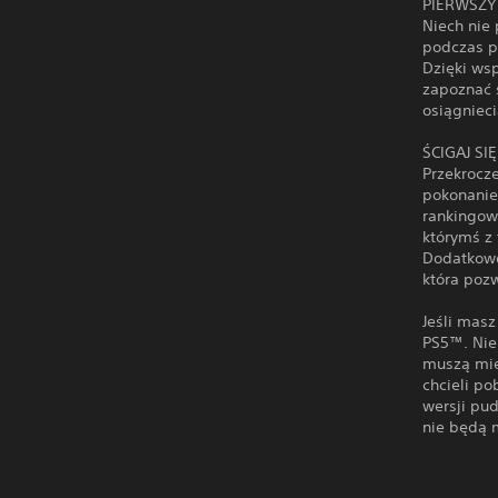
PIERWSZY
Niech nie 
podczas p
Dzięki ws
zapoznać s
osiągnieci
ŚCIGAJ SIĘ
Przekrocz
pokonanie
rankingow
którymś z
Dodatkowo
która pozw
Jeśli mas
PS5™. Nie
muszą mie
chcieli p
wersji pud
nie będą 