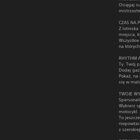
Osiągaj s
mistrzost
CZAS NA 
Z lotniska
miejsca, 
Wszystkie
na któryc
RHYTHM 
Ty. Twój p
Dodaj gaz
Pokaż, na 
się w malo
TWOJE WY
Spersonali
Wybierz s
motocykl.
To jeszcze
niepowtarz
z szeroki