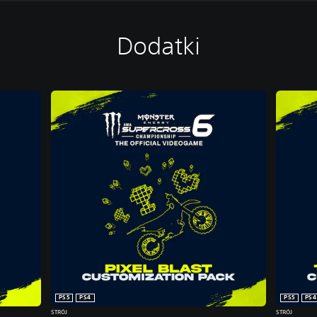
Dodatki
PS5
PS4
PS5
PS4
STRÓJ
STRÓJ