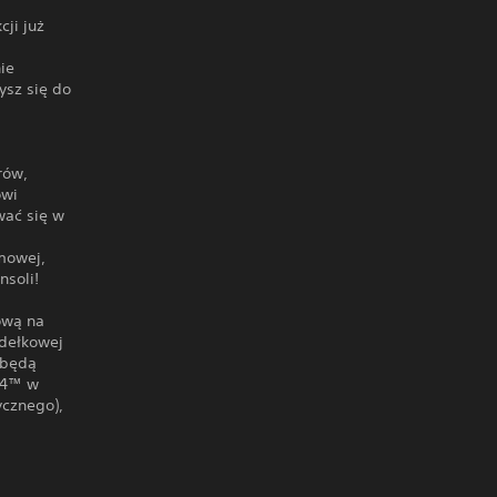
cji już
ie
ysz się do
rów,
owi
wać się w
mowej,
nsoli!
ową na
udełkowej
 będą
PS4™ w
ycznego),