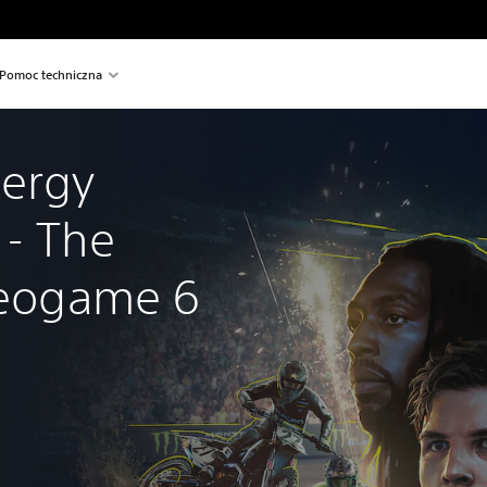
Pomoc techniczna
ergy 
- The 
deogame 6 