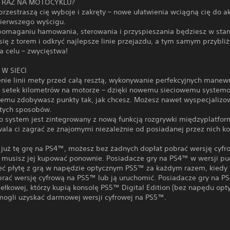
 RAZ NA MOTOCYKLU?
przestraszą cię wyboje i zakręty – nowe ułatwienia wciągną cię do ak
ierwszego wyścigu.
pomaganiu hamowania, sterowania i przyspieszania będziesz w stan
ię z torem i odkryć najlepsze linie przejazdu, a tym samym przybliż
a celu – zwycięstwa!
 W SIECI
enie linii mety przed całą resztą, wykonywanie perfekcyjnych manew
 setek kilometrów na motorze – dzięki nowemu sieciowemu system
emu zdobywasz punkty tak, jak chcesz. Możesz nawet wyspecjalizo
 tych sposobów.
 system jest zintegrowany z nową funkcją rozgrywki międzyplatfor
ala ci zagrać ze znajomymi niezależnie od posiadanej przez nich ko
z już tę grę na PS4™, możesz bez żadnych dopłat pobrać wersję cyfr
 musisz jej kupować ponownie. Posiadacze gry na PS4™ w wersji p
ć płytę z grą w napędzie optycznym PS5™ za każdym razem, kiedy
obrać wersję cyfrową na PS5™ lub ją uruchomić. Posiadacze gry na 
ełkowej, którzy kupią konsolę PS5™ Digital Edition (bez napędu opt
mogli uzyskać darmowej wersji cyfrowej na PS5™.