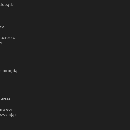
 zdobądź
owe
tocrossu,
i.
re odbędą
!
rujesz
uj swój
rzystając