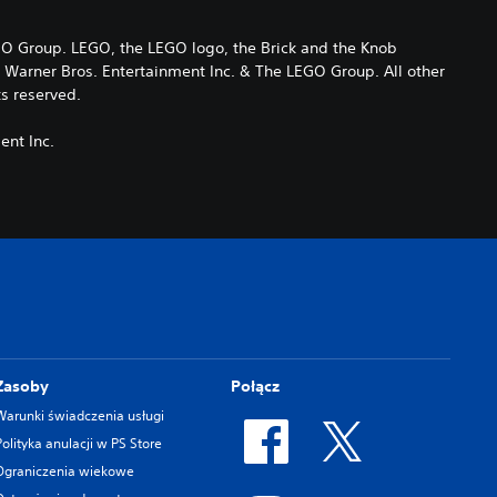
Group. LEGO, the LEGO logo, the Brick and the Knob
arner Bros. Entertainment Inc. & The LEGO Group. All other
ts reserved.
nt Inc.
Zasoby
Połącz
Warunki świadczenia usługi
Polityka anulacji w PS Store
Ograniczenia wiekowe