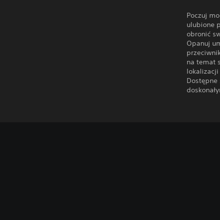
Poczuj mo
ulubione p
obronić s
Opanuj umi
przeciwni
na temat s
lokalizacj
Dostępne 
doskonały