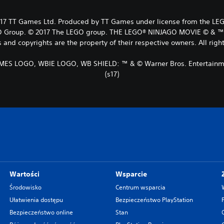
TT Games Ltd. Produced by TT Games under license from the LEGO 
EGO Group. © 2017 The LEGO group. THE LEGO® NINJAGO MOVIE © & ™ W
and copyrights are the property of their respective owners. All righ
ES LOGO, WBIE LOGO, WB SHIELD: ™ & © Warner Bros. Entertainme
(s17)
Wartości
Wsparcie
Środowisko
Centrum wsparcia
Ułatwienia dostępu
Bezpieczeństwo PlayStation
Bezpieczeństwo online
Stan