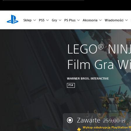
Sklep
PS5
Gry
PS Plus
Akcesoria
Wiadomości
LEGO® NIN
Film Gra W
WARNER BROS. INTERACTIVE
PS4
Zawarte
259,00 zl
Zastosowano zn
Wykup subskrypcję PlayStation Pl