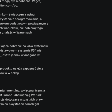
S4 mogą być nieobecne. Więcej 
ation.com/bc.
unkom świadczenia usługi 
zystania z oprogramowania, a 
runkom dodatkowym powiązanym z 
ch warunków, nie pobieraj tego 
a znaleźć w Warunkach 
iająca pobranie na kilka systemów 
podstawowym systemie PS4 nie 
, jest to jednak wymagane w 
produktu należy zapoznać się z 
owia w sekcji 
rtainment Inc. wyłączna licencja 
nt Europe. Obowiązują Warunki 
cje dotyczące wszystkich praw 
m eu.playstation.com/legal.