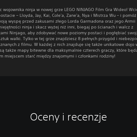
c wojownika ninja w nowej grze LEGO NINJAGO Film Gra Wideo! Wcie
ostacie – Lloyda, Jay, Kai, Cole'a, Zane'a, Nya i Mistrza Wu – i pomóż
woją wyspę przed zakusami złego Lorda Garmadona oraz jego Armii
ejętności ninja i skacz wyżej niż inni, biegaj po ścianach i walcz z
kami Ninjago, aby zdobywać nowe poziomy postaci i pogłębiać swo
ztuk walki. Tylko w tej grze znajdziesz 8 pełnych przygód i niebezp
i znanych z filmu. W każdej z nich znajduje się także unikatowe dojo
są także mapy bitewne dla maksymalnie czterech graczy, które będ
m miejscem starć między znajomymi i członkami rodziny!
Oceny i recenzje