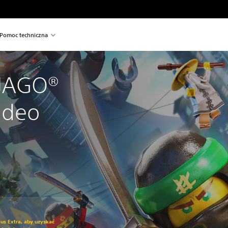
Pomoc techniczna
JAGO® 
ideo
iżkę z oryginalnej ceny wynoszącej 259,00 zl
us Extra, aby uzyskać