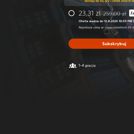
dostęp do tej gry i setek innych 
23,31 zl
259,00 zl
Z
Zastosowano zni
Oferta ważna do 12.8.2026 10:59 PM 
Najniższa cena w ciągu ostatnich 30 d
Subskrybuj
1–4 graczy