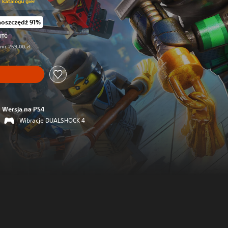
w katalogu gier
aoszczędź 91%
żkę z oryginalnej ceny wynoszącej 259,00 zl
UTC
ni: 259,00 zl
Wersja na PS4
Wibracje DUALSHOCK 4