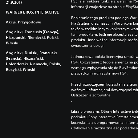
PS5, ale niektóre funkcje z wersji na P
21.9.2017
informacji znajdziesz na stronie PlaySt
WARNER BROS. INTERACTIVE
Pobieranie tego produktu podlega War
Akcja, Przygodowe
PlayStation oraz naszym Warunkom kor
także wszelkim innym konkretnym wa
Angielski, Francuski (Francja),
tym produktem. Jeśli nie akceptujesz ty
Hiszpański, Niemiecki, Polski,
produktu. Inne ważne informacje możn
Włoski
świadczenia usługi.
Angielski, Duński, Francuski
Jednorazowa opłata licencyjna umożliw
(Francja), Hiszpański,
PS4. Korzystanie z tego elementu na 
Holenderski, Niemiecki, Polski,
wymaga wpisywania się do PlayStation
Rosyjski, Włoski
przypadku innych systemów PS4.
Przed rozpoczęciem korzystania z tego 
ważnymi informacjami dotyczącymi zdr
Ostrzeżenia zdrowotne
.
Library programs ©Sony Interactive Ente
podmiotu Sony Interactive Entertainme
korzystania z oprogramowania. Informa
użytkowania można znaleźć pod adrese