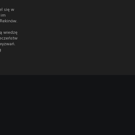
l się w
 im
 Rekinów.
ją wiedzę
ieczeństw
 wyzwań.
ą