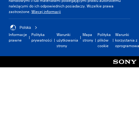
handlowymi i/lub materiałami podlegającymi prawu autorskiemu
należącymi do ich odpowiednich posiadaczy. Wszelkie prawa
zastrzeżone.
Więcej informacji
Polska
Informacje
Polityka
Warunki
Mapa
Polityka
Warunki
prawne
prywatności
użytkowania
strony
plików
korzystania z
strony
cookie
oprogramowa