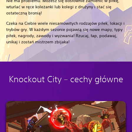
Nie ma problemu. Możesz się dosłownie zamienić w piłkę,
wturlać w ręce koleżanki lub kolegi z drużyny i stać się
ostateczną bronią!
Czeka na Ciebie wiele niesamowitych rodzajów piłek, lokacji i
trybów gry. W każdym sezonie pojawią się nowe mapy, typy
piłek, nagrody, zawody i wyzwania! Rzucaj, łap, podawaj,
unikaj i zostań mistrzem zbijaka!
Knockout City – cechy główne