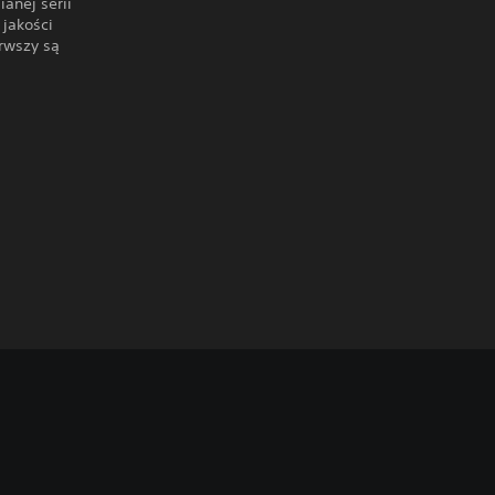
anej serii
jakości
rwszy są
h