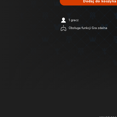
Dodaj do koszyka
1 gracz
Obsługa funkcji Gra zdalna