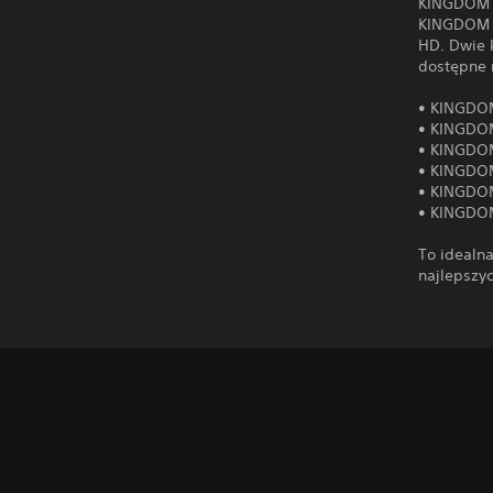
KINGDOM H
KINGDOM H
HD. Dwie 
dostępne 
• KINGDO
• KINGDO
• KINGDOM
• KINGDOM
• KINGDOM
• KINGDOM
To idealn
najlepszy