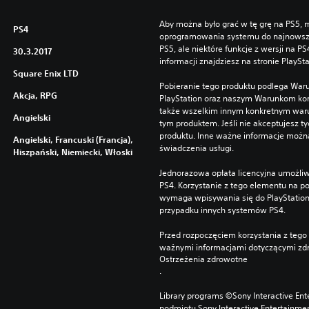
Aby można było grać w tę grę na PS5, m
PS4
oprogramowania systemu do najnowszej 
PS5, ale niektóre funkcje z wersji na P
30.3.2017
informacji znajdziesz na stronie PlaySt
Square Enix LTD
Pobieranie tego produktu podlega War
Akcja, RPG
PlayStation oraz naszym Warunkom kor
także wszelkim innym konkretnym wa
Angielski
tym produktem. Jeśli nie akceptujesz ty
produktu. Inne ważne informacje możn
Angielski, Francuski (Francja),
świadczenia usługi.
Hiszpański, Niemiecki, Włoski
Jednorazowa opłata licencyjna umożliw
PS4. Korzystanie z tego elementu na 
wymaga wpisywania się do PlayStation
przypadku innych systemów PS4.
Przed rozpoczęciem korzystania z tego 
ważnymi informacjami dotyczącymi zdr
Ostrzeżenia zdrowotne
.
Library programs ©Sony Interactive Ente
podmiotu Sony Interactive Entertainme