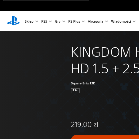
Sklep
PS5
Gry
PS Plus
Akcesoria
Wiadomości
KINGDOM 
HD 1.5 + 2.
Square Enix LTD
PS4
219,00 zl