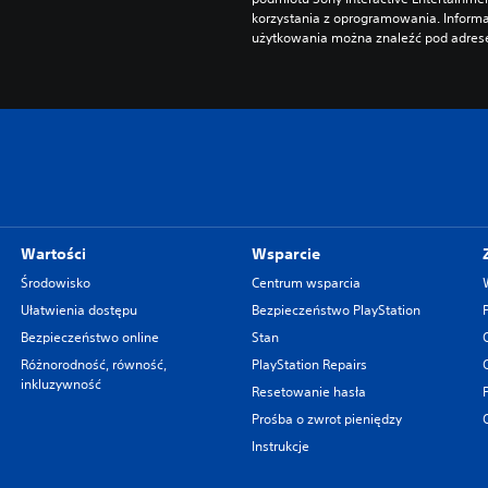
korzystania z oprogramowania. Informa
użytkowania można znaleźć pod adrese
Wartości
Wsparcie
Środowisko
Centrum wsparcia
Ułatwienia dostępu
Bezpieczeństwo PlayStation
Bezpieczeństwo online
Stan
Różnorodność, równość,
PlayStation Repairs
inkluzywność
Resetowanie hasła
Prośba o zwrot pieniędzy
Instrukcje