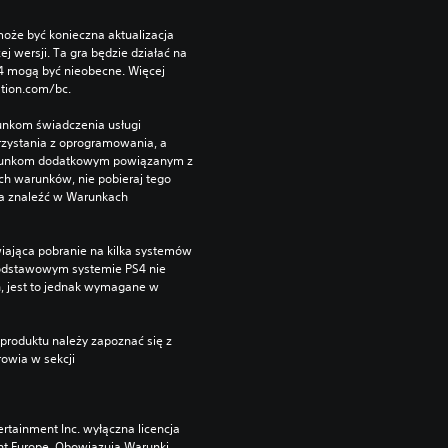
oże być konieczna aktualizacja 
wersji. Ta gra będzie działać na 
S4 mogą być nieobecne. Więcej 
ation.com/bc.
unkom świadczenia usługi 
zystania z oprogramowania, a 
runkom dodatkowym powiązanym z 
ch warunków, nie pobieraj tego 
a znaleźć w Warunkach 
iająca pobranie na kilka systemów 
podstawowym systemie PS4 nie 
, jest to jednak wymagane w 
produktu należy zapoznać się z 
owia w sekcji 
rtainment Inc. wyłączna licencja 
nt Europe. Obowiązują Warunki 