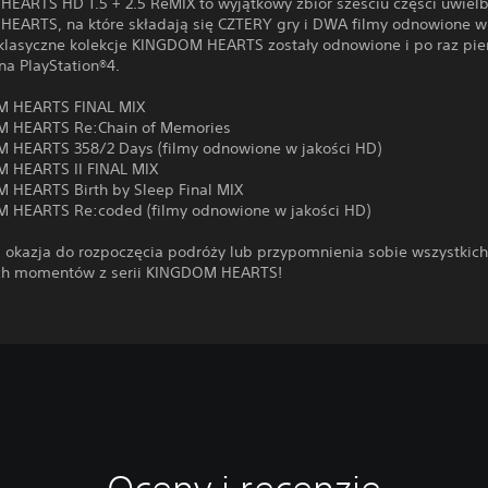
EARTS HD 1.5 + 2.5 ReMIX to wyjątkowy zbiór sześciu części uwielbi
EARTS, na które składają się CZTERY gry i DWA filmy odnowione w 
klasyczne kolekcje KINGDOM HEARTS zostały odnowione i po raz pie
na PlayStation®4.
M HEARTS FINAL MIX
M HEARTS Re:Chain of Memories
 HEARTS 358/2 Days (filmy odnowione w jakości HD)
 HEARTS II FINAL MIX
 HEARTS Birth by Sleep Final MIX
 HEARTS Re:coded (filmy odnowione w jakości HD)
a okazja do rozpoczęcia podróży lub przypomnienia sobie wszystkic
ch momentów z serii KINGDOM HEARTS!