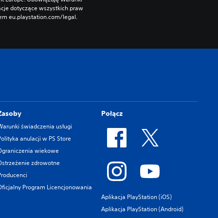
cje dotyczące wszystkich praw 
m eu.playstation.com/legal.
Zasoby
Połącz
Warunki świadczenia usługi
Polityka anulacji w PS Store
Ograniczenia wiekowe
Ostrzeżenie zdrowotne
Producenci
Oficjalny Program Licencjonowania
Aplikacja PlayStation (iOS)
Aplikacja PlayStation (Android)