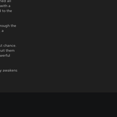
med all
 with a
d to the
hrough the
, a
st chance.
ruit them
werful
ly awakens