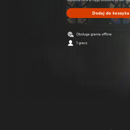
Najniższa cena w ciągu ostatnich 30 dni: 134
Dodaj do koszyka
Obsługa grania offline
1 gracz