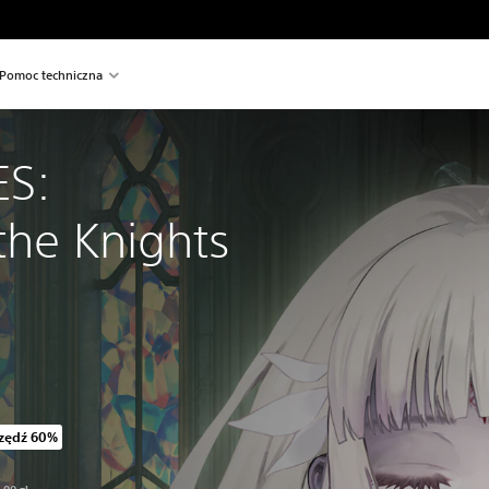
Pomoc techniczna
S: 
the Knights
zędź 60%
z oryginalnej ceny wynoszącej 134,00 zl