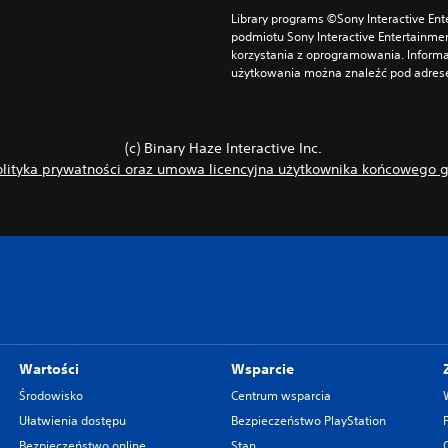
Library programs ©Sony Interactive Ente
podmiotu Sony Interactive Entertainme
korzystania z oprogramowania. Informa
użytkowania można znaleźć pod adrese
(c) Binary Haze Interactive Inc.
olityka prywatności oraz umowa licencyjna użytkownika końcowego g
Wartości
Wsparcie
Środowisko
Centrum wsparcia
Ułatwienia dostępu
Bezpieczeństwo PlayStation
Bezpieczeństwo online
Stan