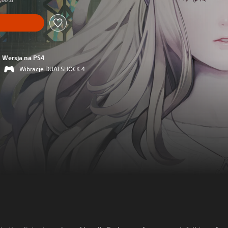
,00 zl
Wersja na PS4
Wibracje DUALSHOCK 4