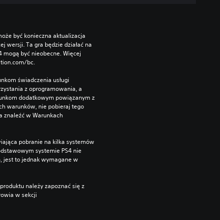
oże być konieczna aktualizacja 
wersji. Ta gra będzie działać na 
S4 mogą być nieobecne. Więcej 
ation.com/bc.
unkom świadczenia usługi 
zystania z oprogramowania, a 
runkom dodatkowym powiązanym z 
ch warunków, nie pobieraj tego 
a znaleźć w Warunkach 
iająca pobranie na kilka systemów 
podstawowym systemie PS4 nie 
, jest to jednak wymagane w 
produktu należy zapoznać się z 
owia w sekcji 