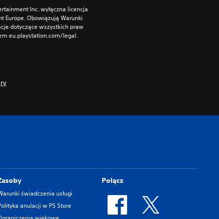
rtainment Inc. wyłączna licencja 
nt Europe. Obowiązują Warunki 
cje dotyczące wszystkich praw 
m eu.playstation.com/legal.
ry
Zasoby
Połącz
Warunki świadczenia usługi
Polityka anulacji w PS Store
Ograniczenia wiekowe