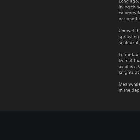
Long ago, 
living thi
calamity f
accursed r
Unravel th
sprawling 
sealed-of
Formidable
Defeat the
as allies.
knights at
Meanwhile
in the dep