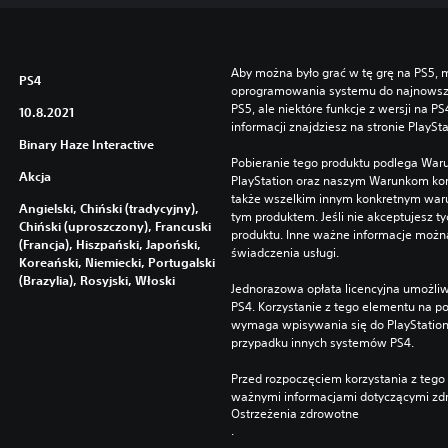
Aby można było grać w tę grę na PS5, m
PS4
oprogramowania systemu do najnowszej 
PS5, ale niektóre funkcje z wersji na P
10.8.2021
informacji znajdziesz na stronie PlaySt
Binary Haze Interactive
Pobieranie tego produktu podlega War
Akcja
PlayStation oraz naszym Warunkom kor
także wszelkim innym konkretnym wa
Angielski, Chiński (tradycyjny),
tym produktem. Jeśli nie akceptujesz ty
Chiński (uproszczony), Francuski
produktu. Inne ważne informacje możn
(Francja), Hiszpański, Japoński,
świadczenia usługi.
Koreański, Niemiecki, Portugalski
(Brazylia), Rosyjski, Włoski
Jednorazowa opłata licencyjna umożliw
PS4. Korzystanie z tego elementu na 
wymaga wpisywania się do PlayStation
przypadku innych systemów PS4.
Przed rozpoczęciem korzystania z tego 
ważnymi informacjami dotyczącymi zdr
Ostrzeżenia zdrowotne
.