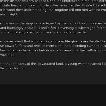
in the distant reaches of Land's End, an unforeseen rainfall transfor
ngs into frenzied undead monstrosities known as the Blighted. Faced
ar beyond their understanding, the kingdom fell into ruin with no en
ain in sight.
e mystery of the kingdom destroyed by the Rain of Death. Journey t
and hauntingly beautiful Land’s End, traversing a submerged forest
f contaminated underground cavern, and a grand castle.
 bosses await that will gladly claim your life given even the slighte
se powerful foes and release them from their unending curse to rec
 Overcome the challenges before you and search for the truth with po
 your side.
 in the remnants of this devastated land, a young woman named Li
ths of a church…