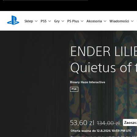
Sklep
PS5
Gry
PS Plus
Akcesoria
Wiadomości
ENDER LILIE
Quietus of 
Binary Haze Interactive
PS4
53,60 zl
134,00 zl
Zaoszc
Zastosowano zniżkę 
Oferta ważna do 12.8.2026 10:59 PM UTC