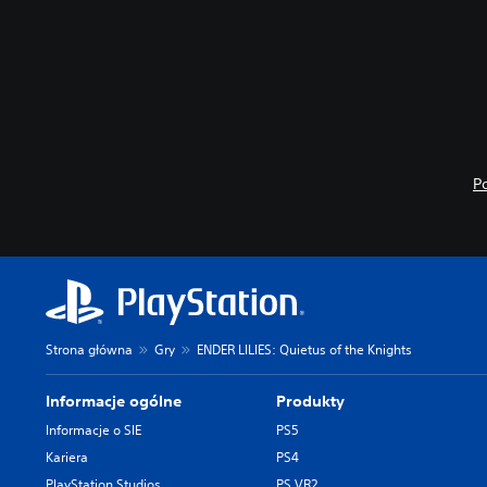
P
Strona główna
Gry
ENDER LILIES: Quietus of the Knights
Informacje ogólne
Produkty
Informacje o SIE
PS5
Kariera
PS4
PlayStation Studios
PS VR2