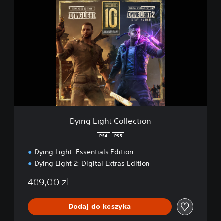
D
y
i
n
g
L
i
g
h
t
C
o
l
Dying Light Collection
l
e
PS4
PS5
c
Dying Light: Essentials Edition
t
i
Dying Light 2: Digital Extras Edition
o
n
409,00 zl
Dodaj do koszyka