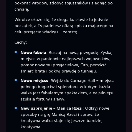
pokonać wrogów, zdobyć sojuszników i sięgnąć po
chwałę.
Wkrótce okaże się, że droga ku sławie to jedynie
początek, a Ty padniesz ofiarą spisku mającego na
celu przejęcie władzy i... zemstę.
Cechy:
Nowa fabuła
: Ruszaj na nową przygodę. Zyskaj
miejsce w panteonie najlepszych wojowników,
pomóż nowemu przyjacielowi, Ciro, pomścić
śmierć brata i odkryj prawdę o turnieju.
Nowe miejsce
: Wejdź do Carnage Hall – miejsca
pełnego bogactw i splendoru, w którym każda
walka jest fabularnym spektaklem, a najsilniejsi
szukają fortuny i sławy.
New uzbrojenie – Manica Rzezi
: Odkryj nowe
sposoby na grę Manicą Rzezi i spraw, że
kreatywna walka staje się jeszcze bardziej
kreatywna.