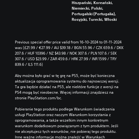
Hiszpański, Koreański,
Niemiecki, Polski,
Portugalski (Portugalia),
Rosyjski, Turecki, Włoski
Previous special offer price valid from 16-10-2024 to 01-11-2024 
was (£21.99 / €27.99 / AU $39.18 / BGN 55.96 / CZK 659.6 / DKK 
207.6 / HUF 10396 / NZ $43.98 / NOK 307.6 / PLN 107.6 / SEK 
307.6 / USD $23.99 / ZAR 459.6 / HRK 27.99 / INR 1599 / TRY 
839.6 / ILS 111.6)
Aby można było grać w tę grę na PS5, może być konieczna 
aktualizacja oprogramowania systemu do najnowszej wersji. 
Ta gra będzie działać na PS5, ale niektóre funkcje z wersji na 
PS4 mogą być nieobecne. Więcej informacji znajdziesz na 
stronie PlayStation.com/bc.
Pobieranie tego produktu podlega Warunkom świadczenia 
usługi PlayStation oraz naszym Warunkom korzystania z 
oprogramowania, a także wszelkim innym konkretnym 
warunkom dodatkowym powiązanym z tym produktem. Jeśli 
nie akceptujesz tych warunków, nie pobieraj tego produktu. 
Inne ważne informacje można znaleźć w Warunkach 