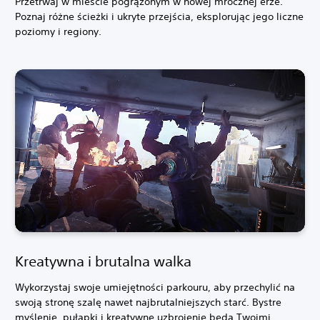
Przetrwaj w mieście pogrążonym w nowej mrocznej erze.
Poznaj różne ścieżki i ukryte przejścia, eksplorując jego liczne
poziomy i regiony.
Kreatywna i brutalna walka
Wykorzystaj swoje umiejętności parkouru, aby przechylić na
swoją stronę szalę nawet najbrutalniejszych starć. Bystre
myślenie, pułapki i kreatywne uzbrojenie będą Twoimi