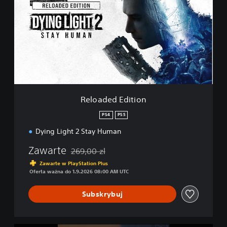
o
a
d
e
d
E
d
i
t
i
Reloaded Edition
o
n
PS4
PS5
Dying Light 2 Stay Human
Zawarte
269,00 zl
Zastosowano zniżkę z oryginalnej ceny wynoszą
Zawarte w PlayStation Plus
Oferta ważna do 1.9.2026 08:00 AM UTC
Subskrybuj