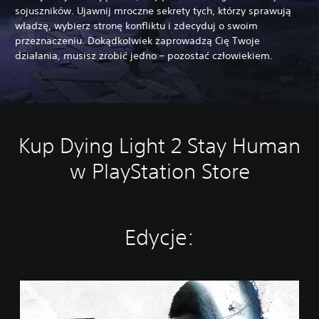
sojuszników. Ujawnij mroczne sekrety tych, którzy sprawują
władzę, wybierz stronę konfliktu i zdecyduj o swoim
przeznaczeniu. Dokądkolwiek zaprowadzą Cię Twoje
działania, musisz zrobić jedno – pozostać człowiekiem.
Kup Dying Light 2 Stay Human
w PlayStation Store
Edycje:
R
e
l