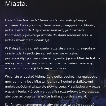
Miasta.
Ponad dwadzieścia lat temu, w Harran, walczyliśmy z
wirusem. I przegraliśmy. Teraz znów przegrywamy. Miasto,
jedna z ostatnich dużych osad ludzkich, jest rozdarte
konfliktem. Cywilizacja wróciła do stanu średniowiecza. A
jednak wciąż mamy nadzieję.
W Dying Light 2 przetrwanie łączy się z akcją i przygodą w
czasie gdy Ty próbujesz przetrwać we wrogim,
postapokaliptycznym świecie. Rywalizujące w Mieście frakcje
nie są Twoim jedynym wrogiem – wirus zmienił znaczną
większość populacji ludzkiej w potwory.
Wciel się w postać Aidena Caldwella, podróżnika mającego
moc odmiany losu Miasta. Jednak z Twoimi wyjątkowymi
umiejętnościami wiąże się pewna cena.
Prześladowany przez
wspomnienia, których nie potrafisz rozszyfrować, wyruszasz,
aby poznać prawdę. Wkrótce trafiasz do strefy walki.
Szlifuj swoje umiejętności, aby pokonać wrogów i zdobyć