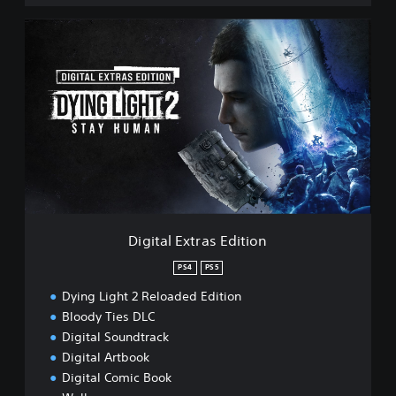
B
u
D
n
i
d
g
l
i
e
t
a
l
E
x
t
r
a
s
Digital Extras Edition
E
d
PS4
PS5
i
Dying Light 2 Reloaded Edition
t
i
Bloody Ties DLC
o
Digital Soundtrack
n
Digital Artbook
Digital Comic Book