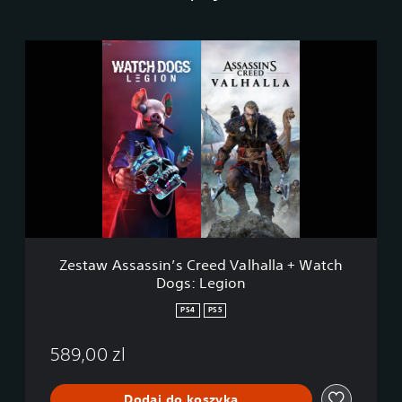
Z
e
s
t
a
w
A
s
s
a
s
s
i
Zestaw Assassin’s Creed Valhalla + Watch
n
Dogs: Legion
’
s
PS4
PS5
C
r
589,00 zl
e
e
d
Dodaj do koszyka