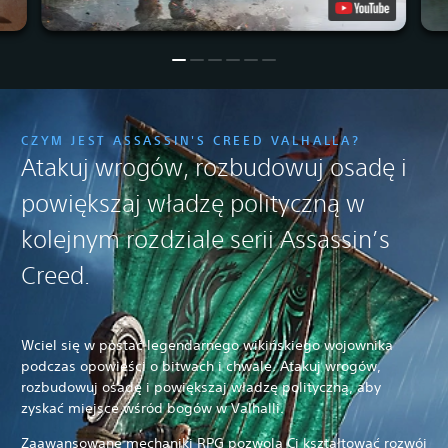
CZYM JEST ASSASSIN'S CREED VALHALLA?
Atakuj wrogów, rozbudowuj osadę i
powiększaj władzę polityczną w
kolejnym rozdziale serii Assassin’s
Creed.
Wciel się w postać legendarnego wikińskiego wojownika
podczas opowieści o bitwach i chwale. Atakuj wrogów,
rozbudowuj osadę i powiększaj władzę polityczną, aby
zyskać miejsce wśród bogów w Valhalli.
Zaawansowane mechaniki RPG pozwolą Ci kształtować rozwój