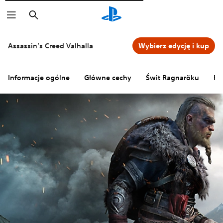
Wyszukaj
Assassin’s Creed Valhalla
Wybierz edycję i kup
Informacje ogólne
Główne cechy
Świt Ragnaröku
Pr