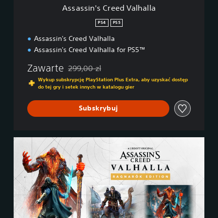
e
Assassin's Creed Valhalla
e
d
PS4
PS5
V
Assassin's Creed Valhalla
a
l
Assassin's Creed Valhalla for PS5™
h
a
Zawarte
299,00 zl
Zastosowano zniżkę z oryginalnej ceny wynoszą
l
Wykup subskrypcję PlayStation Plus Extra, aby uzyskać dostęp
l
do tej gry i setek innych w katalogu gier
a
Subskrybuj
R
a
g
n
a
r
o
k
E