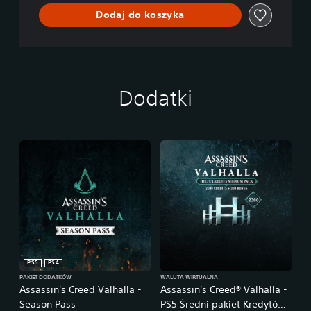
j
Dodaj do koszyka
a
K
o
m
p
l
Dodatki
e
t
n
a
PS5
PS4
PAKIET DODATKÓW
WALUTA WIRTUALNA
Assassin's Creed Valhalla -
Assassin's Creed® Valhalla -
Season Pass
PS5 Średni pakiet Kredytów