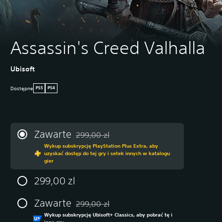
Assassin's Creed Valhalla
Ubisoft
Dostępne
PS5
PS4
Zawarte
299,00 zl
Zastosowano zniżkę z oryginalnej ceny wynos
Wykup subskrypcję PlayStation Plus Extra, aby
uzyskać dostęp do tej gry i setek innych w katalogu
gier
299,00 zl
Zawarte
299,00 zl
Zastosowano zniżkę z oryginalnej ceny wynos
Wykup subskrypcję Ubisoft+ Classics, aby pobrać tę i