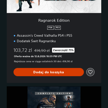
d
i
t
i
Ragnarok Edition
o
n
PS4
PS5
Assassin's Creed Valhalla PS4 i PS5
Dodatek Świt Ragnaröku
103,72 zl
414,90 zl
Zaoszczędź 75%
Zastosowano zniżkę z oryginalnej ceny wynoszą
Oferta ważna do 12.8.2026 10:59 PM UTC
Najniższa cena w ciągu ostatnich 30 dni: 414,90 zl
Dodaj do koszyka
A
s
s
a
s