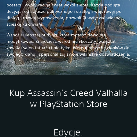
postaci i wypływać na świat wokół siebie. Każda podjęta
decyzja, od sojuszu politycznego i strategii wojskowej po
dialog i rozwój wyposażenia, pozwoli Ci wytyczyć własną
ścieżkę ku chwale.
Wznoś i ulepszaj budynki, które możesz dowolnie
modyfikować. Znajdziesz wśród nich koszary, warsztat
kowala, salon tatuażu i nie tylko. Werbuj nowych członków do
swojego klanu i spersonalizuj swoje wikińskie doświadczenia.
Kup Assassin’s Creed Valhalla
w PlayStation Store
Edycje: