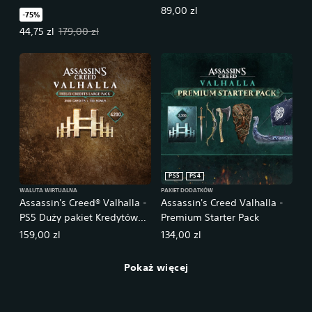
Helixa (2300)
89,00 zl
-75%
Oferowana cena: 44,75 zl. Pierwotna cena: 179,00 zl.
44,75 zl
179,00 zl
PS5
PS4
WALUTA WIRTUALNA
PAKIET DODATKÓW
Assassin's Creed® Valhalla -
Assassin's Creed Valhalla -
PS5 Duży pakiet Kredytów
Premium Starter Pack
Helixa (4200)
159,00 zl
134,00 zl
Pokaż więcej