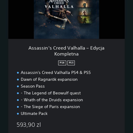
s
i
n
'
s
C
r
e
Assassin's Creed Valhalla – Edycja
e
Kompletna
d
V
PS4
PS5
a
l
Assassin's Creed Valhalla PS4 & PS5
h
Dawn of Ragnarök expansion
a
Season Pass
l
- The Legend of Beowulf quest
l
- Wrath of the Druids expansion
a
–
- The Siege of Paris expansion
E
Ultimate Pack
d
y
593,90 zl
c