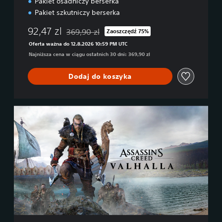
Pakiet osadniczy berserka
g
l
™
Pakiet szkutniczy berserka
l
B
a
92,47 zl
369,90 zl
u
Zaoszczędź 75%
–
Zastosowano zniżkę z oryginalnej ceny wynosząc
n
E
Oferta ważna do 12.8.2026 10:59 PM UTC
d
d
Najniższa cena w ciągu ostatnich 30 dni: 369,90 zl
l
y
e
c
Dodaj do koszyka
j
a
D
e
A
l
s
u
s
x
a
e
s
s
i
n
'
s
C
r