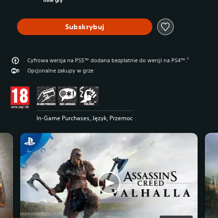
inne gry
Subskrybuj
Cyfrowa wersja na PS5™ dodana bezpłatnie do wersji na PS4™.¹
Opcjonalne zakupy w grze
In-Game Purchases, Język, Przemoc