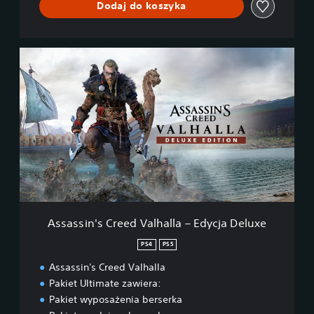
Dodaj do koszyka
n
l
l
a
+
A
I
s
m
s
m
a
o
s
r
s
t
i
a
n
l
'
s
s
F
C
e
r
n
e
Assassin's Creed Valhalla – Edycja Deluxe
y
e
x
d
PS4
PS5
R
V
i
Assassin's Creed Valhalla
a
s
l
Pakiet Ultimate zawiera:
i
h
Pakiet wyposażenia berserka
n
a