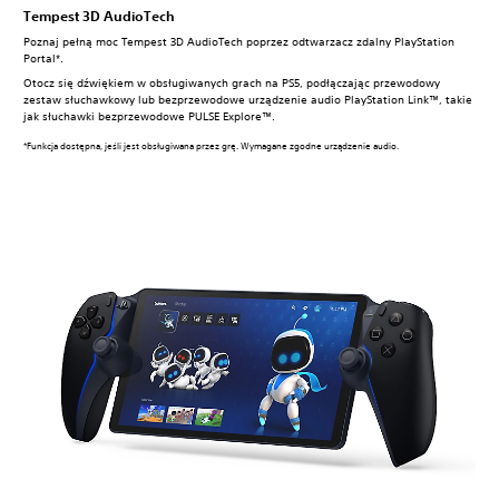
Tempest 3D AudioTech
Poznaj pełną moc Tempest 3D AudioTech poprzez odtwarzacz zdalny PlayStation
Portal*.
Otocz się dźwiękiem w obsługiwanych grach na PS5, podłączając przewodowy
zestaw słuchawkowy lub bezprzewodowe urządzenie audio PlayStation Link™, takie
jak słuchawki bezprzewodowe PULSE Explore™.
*Funkcja dostępna, jeśli jest obsługiwana przez grę. Wymagane zgodne urządzenie audio.