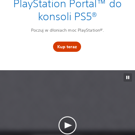
PlayStation Portal™ do
konsoli PS5®
Poczuj w dłoniach moc PlayStation®
.
1
Kup teraz