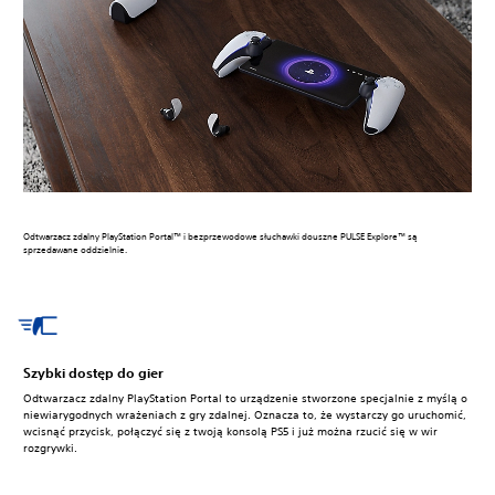
Odtwarzacz zdalny PlayStation Portal™ i bezprzewodowe słuchawki douszne PULSE Explore™ są
sprzedawane oddzielnie.
Szybki dostęp do gier
Odtwarzacz zdalny PlayStation Portal to urządzenie stworzone specjalnie z myślą o
niewiarygodnych wrażeniach z gry zdalnej. Oznacza to, że wystarczy go uruchomić,
wcisnąć przycisk, połączyć się z twoją konsolą PS5 i już można rzucić się w wir
rozgrywki.