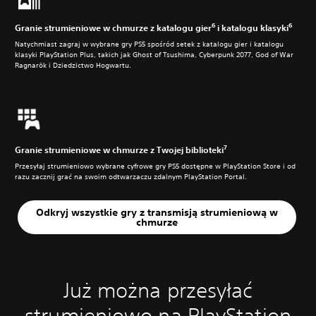
6
6
Granie strumieniowe w chmurze z katalogu gier
i katalogu klasyki
Natychmiast zagraj w wybrane gry PS5 spośród setek z katalogu gier i katalogu
klasyki PlayStation Plus, takich jak Ghost of Tsushima, Cyberpunk 2077, God of War
Ragnarök i Dziedzictwo Hogwartu.
7
Granie strumieniowe w chmurze z Twojej biblioteki
Przesyłaj strumieniowo wybrane cyfrowe gry PS5 dostępne w PlayStation Store i od
razu zacznij grać na swoim odtwarzaczu zdalnym PlayStation Portal.
Odkryj wszystkie gry z transmisją strumieniową w
chmurze
Już można przesyłać
strumieniowo na PlayStation