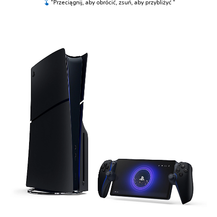
"Przeciągnij, aby obrócić, zsuń, aby przybliżyć "