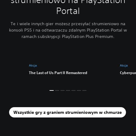
Portal
Te i wiele innych gier możesz przesyłać strumieniowo na
konsoli PS5 i na odtwarzaczu zdalnym PlayStation Portal w
ramach subskrypcji PlayStation Plus Premium.
Akcja
Akcja
The Last of Us Part II Remastered
Cyberpu
Wszystkie gry z graniem strumieniowym w chmurze