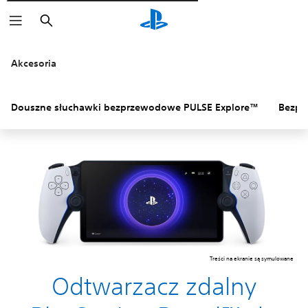
Wyszukaj
Akcesoria
Douszne słuchawki bezprzewodowe PULSE Explore™
Bezpr
Treści na ekranie są symulowane
Odtwarzacz zdalny