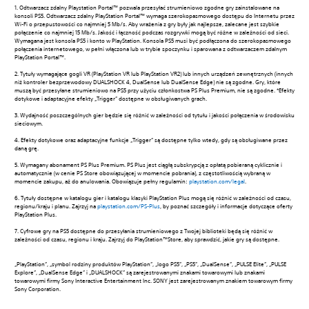
1. Odtwarzacz zdalny Playstation Portal™ pozwala przesyłać strumieniowo zgodne gry zainstalowane na
konsoli PS5. Odtwarzacz zdalny PlayStation Portal™ wymaga szerokopasmowego dostępu do Internetu przez
Wi-Fi o przepustowości co najmniej 5 Mb/s. Aby wrażenia z gry były jak najlepsze, zalecane jest szybkie
połączenie co najmniej 15 Mb/s. Jakość i łączność podczas rozgrywki mogą być różne w zależności od sieci.
Wymagana jest konsola PS5 i konto w PlayStation. Konsola PS5 musi być podłączona do szerokopasmowego
połączenia internetowego, w pełni włączona lub w trybie spoczynku i sparowana z odtwarzaczem zdalnym
PlayStation Portal™.
‎2. Tytuły wymagające gogli VR (PlayStation VR lub PlayStation VR2) lub innych urządzeń zewnętrznych (innych
niż kontroler bezprzewodowy DUALSHOCK 4, DualSense lub DualSense Edge) nie są zgodne. Gry, które
muszą być przesyłane strumieniowo na PS5 przy użyciu członkostwa PS Plus Premium, nie są zgodne. *Efekty
dotykowe i adaptacyjne efekty „Trigger” dostępne w obsługiwanych grach.
‎3. Wydajność poszczególnych gier będzie się różnić w zależności od tytułu i jakości połączenia w środowisku
sieciowym.
4. Efekty dotykowe oraz adaptacyjne funkcje „Trigger” są dostępne tylko wtedy, gdy są obsługiwane przez
daną grę.
5. Wymagany abonament PS Plus Premium. PS Plus jest ciągłą subskrypcją z opłatą pobieraną cyklicznie i
automatycznie (w cenie PS Store obowiązującej w momencie pobrania), z częstotliwością wybraną w
momencie zakupu, aż do anulowania. Obowiązuje pełny regulamin:
playstation.com/legal
.
6. Tytuły dostępne w katalogu gier i katalogu klasyki PlayStation Plus mogą się różnić w zależności od czasu,
regionu/kraju i planu. Zajrzyj na
playstation.com/PS-Plus
, by poznać szczegóły i informacje dotyczące oferty
PlayStation Plus.
7. Cyfrowe gry na PS5 dostępne do przesyłania strumieniowego z Twojej biblioteki będą się różnić w
zależności od czasu, regionu i kraju. Zajrzyj do PlayStation™Store, aby sprawdzić, jakie gry są dostępne.
„PlayStation”, „symbol rodziny produktów PlayStation”, „logo PS5”, „PS5”, „DualSense”, „PULSE Elite”, „PULSE
Explore”, „DualSense Edge” i „DUALSHOCK” są zarejestrowanymi znakami towarowymi lub znakami
towarowymi firmy Sony Interactive Entertainment Inc. SONY jest zarejestrowanym znakiem towarowym firmy
Sony Corporation.