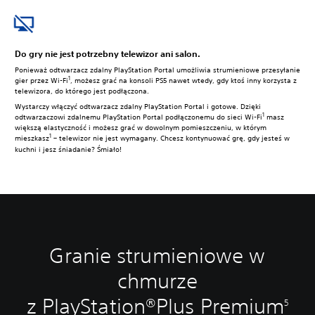
Do gry nie jest potrzebny telewizor ani salon.
Ponieważ odtwarzacz zdalny PlayStation Portal umożliwia strumieniowe przesyłanie
1
gier przez Wi-Fi
, możesz grać na konsoli PS5 nawet wtedy, gdy ktoś inny korzysta z
telewizora, do którego jest podłączona.
Wystarczy włączyć odtwarzacz zdalny PlayStation Portal i gotowe. Dzięki
1
odtwarzaczowi zdalnemu PlayStation Portal podłączonemu do sieci Wi-Fi
masz
większą elastyczność i możesz grać w dowolnym pomieszczeniu, w którym
1
mieszkasz
– telewizor nie jest wymagany. Chcesz kontynuować grę, gdy jesteś w
kuchni i jesz śniadanie? Śmiało!
Granie strumieniowe w
chmurze
z PlayStation®Plus Premium
5