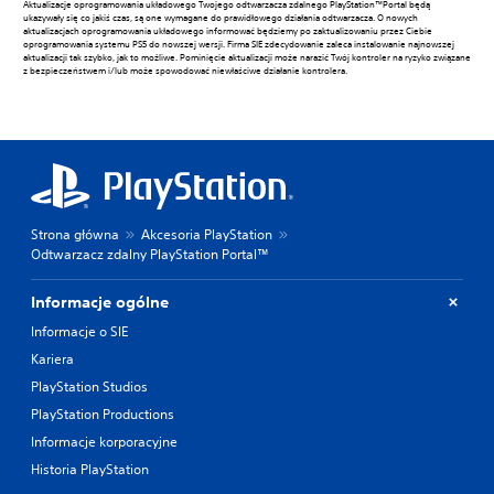
Aktualizacje oprogramowania układowego Twojego odtwarzacza zdalnego PlayStation™Portal będą
ukazywały się co jakiś czas, są one wymagane do prawidłowego działania odtwarzacza. O nowych
aktualizacjach oprogramowania układowego informować będziemy po zaktualizowaniu przez Ciebie
oprogramowania systemu PS5 do nowszej wersji. Firma SIE zdecydowanie zaleca instalowanie najnowszej
aktualizacji tak szybko, jak to możliwe. Pominięcie aktualizacji może narazić Twój kontroler na ryzyko związane
z bezpieczeństwem i/lub może spowodować niewłaściwe działanie kontrolera.
Strona główna
Akcesoria PlayStation
Odtwarzacz zdalny PlayStation Portal™
Informacje ogólne
Informacje o SIE
Kariera
PlayStation Studios
PlayStation Productions
Informacje korporacyjne
Historia PlayStation