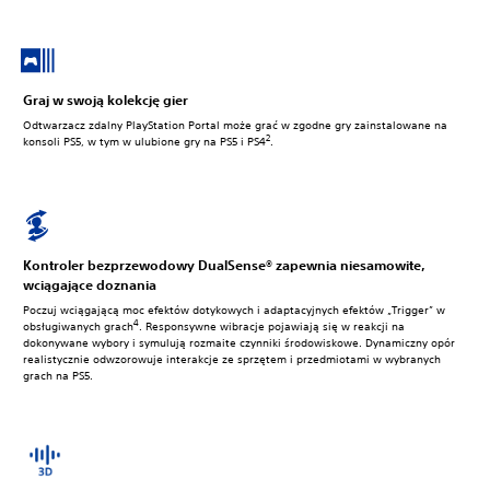
Graj w swoją kolekcję gier
Odtwarzacz zdalny PlayStation Portal może grać w zgodne gry zainstalowane na
2
konsoli PS5, w tym w ulubione gry na PS5 i PS4
.
Kontroler bezprzewodowy DualSense® zapewnia niesamowite,
wciągające doznania
Poczuj wciągającą moc efektów dotykowych i adaptacyjnych efektów „Trigger” w
4
obsługiwanych grach
. Responsywne wibracje pojawiają się w reakcji na
dokonywane wybory i symulują rozmaite czynniki środowiskowe. Dynamiczny opór
realistycznie odwzorowuje interakcje ze sprzętem i przedmiotami w wybranych
grach na PS5.