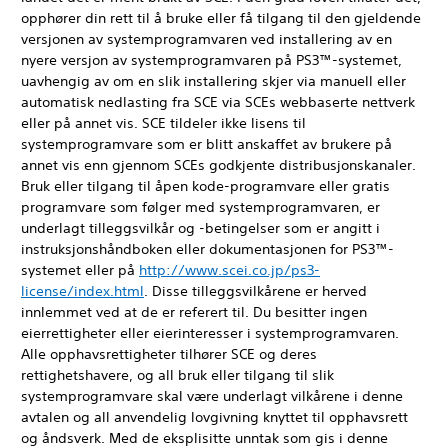
opphører din rett til å bruke eller få tilgang til den gjeldende
versjonen av systemprogramvaren ved installering av en
nyere versjon av systemprogramvaren på PS3™-systemet,
uavhengig av om en slik installering skjer via manuell eller
automatisk nedlasting fra SCE via SCEs webbaserte nettverk
eller på annet vis. SCE tildeler ikke lisens til
systemprogramvare som er blitt anskaffet av brukere på
annet vis enn gjennom SCEs godkjente distribusjonskanaler.
Bruk eller tilgang til åpen kode-programvare eller gratis
programvare som følger med systemprogramvaren, er
underlagt tilleggsvilkår og -betingelser som er angitt i
instruksjonshåndboken eller dokumentasjonen for PS3™-
systemet eller på
http://www.scei.co.jp/ps3-
license/index.html
. Disse tilleggsvilkårene er herved
innlemmet ved at de er referert til. Du besitter ingen
eierrettigheter eller eierinteresser i systemprogramvaren.
Alle opphavsrettigheter tilhører SCE og deres
rettighetshavere, og all bruk eller tilgang til slik
systemprogramvare skal være underlagt vilkårene i denne
avtalen og all anvendelig lovgivning knyttet til opphavsrett
og åndsverk. Med de eksplisitte unntak som gis i denne