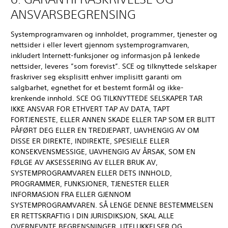
ANSVARSBEGRENSING
Systemprogramvaren og innholdet, programmer, tjenester og
nettsider i eller levert gjennom systemprogramvaren,
inkludert Internett-funksjoner og informasjon på lenkede
nettsider, leveres ”som forevist”. SCE og tilknyttede selskaper
fraskriver seg eksplisitt enhver implisitt garanti om
salgbarhet, egnethet for et bestemt formål og ikke-
krenkende innhold. SCE OG TILKNYTTEDE SELSKAPER TAR
IKKE ANSVAR FOR ETHVERT TAP AV DATA, TAPT
FORTJENESTE, ELLER ANNEN SKADE ELLER TAP SOM ER BLITT
PÅFØRT DEG ELLER EN TREDJEPART, UAVHENGIG AV OM
DISSE ER DIREKTE, INDIREKTE, SPESIELLE ELLER
KONSEKVENSMESSIGE, UAVHENGIG AV ÅRSAK, SOM EN
FØLGE AV AKSESSERING AV ELLER BRUK AV,
SYSTEMPROGRAMVAREN ELLER DETS INNHOLD,
PROGRAMMER, FUNKSJONER, TJENESTER ELLER
INFORMASJON FRA ELLER GJENNOM
SYSTEMPROGRAMVAREN. SÅ LENGE DENNE BESTEMMELSEN
ER RETTSKRAFTIG I DIN JURISDIKSJON, SKAL ALLE
OVERNEVNTE BEGRENSNINGER, UTELUKKELSER OG