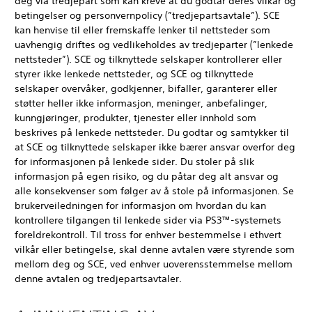
deg via tredjepart som kan kreve at du godtar deres vilkår og
betingelser og personvernpolicy (”tredjepartsavtale”). SCE
kan henvise til eller fremskaffe lenker til nettsteder som
uavhengig driftes og vedlikeholdes av tredjeparter (”lenkede
nettsteder”). SCE og tilknyttede selskaper kontrollerer eller
styrer ikke lenkede nettsteder, og SCE og tilknyttede
selskaper overvåker, godkjenner, bifaller, garanterer eller
støtter heller ikke informasjon, meninger, anbefalinger,
kunngjøringer, produkter, tjenester eller innhold som
beskrives på lenkede nettsteder. Du godtar og samtykker til
at SCE og tilknyttede selskaper ikke bærer ansvar overfor deg
for informasjonen på lenkede sider. Du stoler på slik
informasjon på egen risiko, og du påtar deg alt ansvar og
alle konsekvenser som følger av å stole på informasjonen. Se
brukerveiledningen for informasjon om hvordan du kan
kontrollere tilgangen til lenkede sider via PS3™-systemets
foreldrekontroll. Til tross for enhver bestemmelse i ethvert
vilkår eller betingelse, skal denne avtalen være styrende som
mellom deg og SCE, ved enhver uoverensstemmelse mellom
denne avtalen og tredjepartsavtaler.