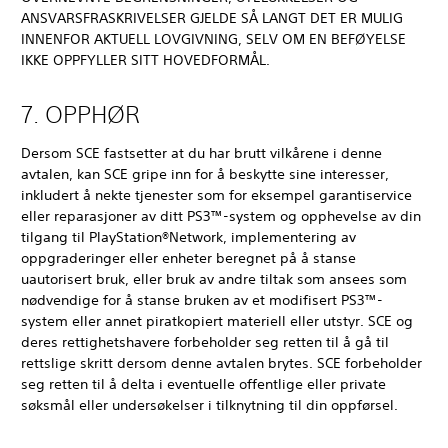
ANSVARSFRASKRIVELSER GJELDE SÅ LANGT DET ER MULIG
INNENFOR AKTUELL LOVGIVNING, SELV OM EN BEFØYELSE
IKKE OPPFYLLER SITT HOVEDFORMÅL.
7. OPPHØR
Dersom SCE fastsetter at du har brutt vilkårene i denne
avtalen, kan SCE gripe inn for å beskytte sine interesser,
inkludert å nekte tjenester som for eksempel garantiservice
eller reparasjoner av ditt PS3™-system og opphevelse av din
tilgang til PlayStation®Network, implementering av
oppgraderinger eller enheter beregnet på å stanse
uautorisert bruk, eller bruk av andre tiltak som ansees som
nødvendige for å stanse bruken av et modifisert PS3™-
system eller annet piratkopiert materiell eller utstyr. SCE og
deres rettighetshavere forbeholder seg retten til å gå til
rettslige skritt dersom denne avtalen brytes. SCE forbeholder
seg retten til å delta i eventuelle offentlige eller private
søksmål eller undersøkelser i tilknytning til din oppførsel.