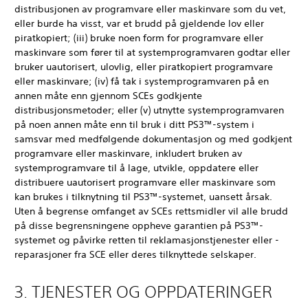
distribusjonen av programvare eller maskinvare som du vet,
eller burde ha visst, var et brudd på gjeldende lov eller
piratkopiert; (iii) bruke noen form for programvare eller
maskinvare som fører til at systemprogramvaren godtar eller
bruker uautorisert, ulovlig, eller piratkopiert programvare
eller maskinvare; (iv) få tak i systemprogramvaren på en
annen måte enn gjennom SCEs godkjente
distribusjonsmetoder; eller (v) utnytte systemprogramvaren
på noen annen måte enn til bruk i ditt PS3™-system i
samsvar med medfølgende dokumentasjon og med godkjent
programvare eller maskinvare, inkludert bruken av
systemprogramvare til å lage, utvikle, oppdatere eller
distribuere uautorisert programvare eller maskinvare som
kan brukes i tilknytning til PS3™-systemet, uansett årsak.
Uten å begrense omfanget av SCEs rettsmidler vil alle brudd
på disse begrensningene oppheve garantien på PS3™-
systemet og påvirke retten til reklamasjonstjenester eller -
reparasjoner fra SCE eller deres tilknyttede selskaper.
3. TJENESTER OG OPPDATERINGER