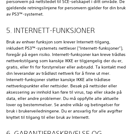
personvern på nettstedet til SCE-selskapet i ditt område. De
gjeldende retningslinjene for personvern gjelder for din bruk
av PS3™-systemet.
5. INTERNETT-FUNKSJONER
Bruk av enhver funksjon som krever Internett-tilgang,
inkludert PS3™-systemets nettleser (“Internett-funksjoner”),
foregår på egen risiko. Internett-funksjoner kan kreve trådløs
nettverkstilgang som kanskje IKKE er tilgjengelig der du er,
gratis, eller fri for forstyrrelser eller avbrudd. Ta kontakt med
din leverandør av trådløst nettverk for å finne ut mer.
Internett-funksjoner støtter kanskje IKKE alle trådløse
nettverkspunkter eller nettsider. Besøk på nettsider eller
aksessering av innhold kan føre til virus, tap eller skade på
data, eller andre problemer. Du må oppfylle alle aktuelle
lover og bestemmelser. Se andre vilkår og betingelser for
bruk i brukerveiledningene. Du er ansvarlig for alle avgifter
knyttet til tilgang til eller bruk av Internett.
6. GARANTIFRASKRIVELSE OG