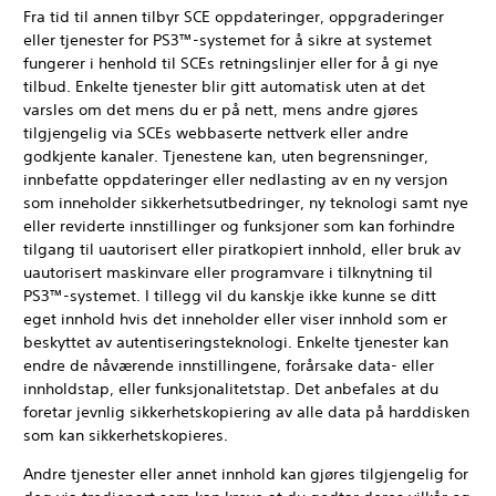
Fra tid til annen tilbyr SCE oppdateringer, oppgraderinger
eller tjenester for PS3™-systemet for å sikre at systemet
fungerer i henhold til SCEs retningslinjer eller for å gi nye
tilbud. Enkelte tjenester blir gitt automatisk uten at det
varsles om det mens du er på nett, mens andre gjøres
tilgjengelig via SCEs webbaserte nettverk eller andre
godkjente kanaler. Tjenestene kan, uten begrensninger,
innbefatte oppdateringer eller nedlasting av en ny versjon
som inneholder sikkerhetsutbedringer, ny teknologi samt nye
eller reviderte innstillinger og funksjoner som kan forhindre
tilgang til uautorisert eller piratkopiert innhold, eller bruk av
uautorisert maskinvare eller programvare i tilknytning til
PS3™-systemet. I tillegg vil du kanskje ikke kunne se ditt
eget innhold hvis det inneholder eller viser innhold som er
beskyttet av autentiseringsteknologi. Enkelte tjenester kan
endre de nåværende innstillingene, forårsake data- eller
innholdstap, eller funksjonalitetstap. Det anbefales at du
foretar jevnlig sikkerhetskopiering av alle data på harddisken
som kan sikkerhetskopieres.
Andre tjenester eller annet innhold kan gjøres tilgjengelig for