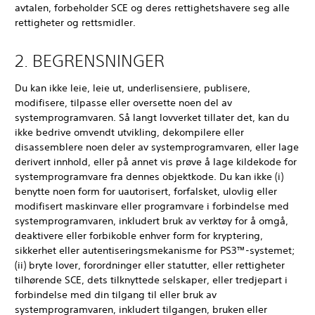
avtalen, forbeholder SCE og deres rettighetshavere seg alle
rettigheter og rettsmidler.
2. BEGRENSNINGER
Du kan ikke leie, leie ut, underlisensiere, publisere,
modifisere, tilpasse eller oversette noen del av
systemprogramvaren. Så langt lovverket tillater det, kan du
ikke bedrive omvendt utvikling, dekompilere eller
disassemblere noen deler av systemprogramvaren, eller lage
derivert innhold, eller på annet vis prøve å lage kildekode for
systemprogramvare fra dennes objektkode. Du kan ikke (i)
benytte noen form for uautorisert, forfalsket, ulovlig eller
modifisert maskinvare eller programvare i forbindelse med
systemprogramvaren, inkludert bruk av verktøy for å omgå,
deaktivere eller forbikoble enhver form for kryptering,
sikkerhet eller autentiseringsmekanisme for PS3™-systemet;
(ii) bryte lover, forordninger eller statutter, eller rettigheter
tilhørende SCE, dets tilknyttede selskaper, eller tredjepart i
forbindelse med din tilgang til eller bruk av
systemprogramvaren, inkludert tilgangen, bruken eller