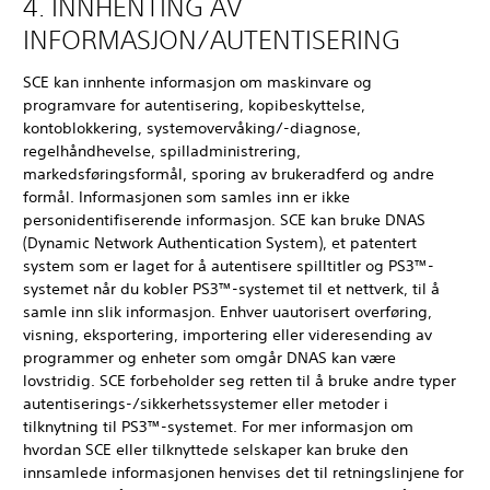
4. INNHENTING AV
INFORMASJON/AUTENTISERING
SCE kan innhente informasjon om maskinvare og
programvare for autentisering, kopibeskyttelse,
kontoblokkering, systemovervåking/-diagnose,
regelhåndhevelse, spilladministrering,
markedsføringsformål, sporing av brukeradferd og andre
formål. Informasjonen som samles inn er ikke
personidentifiserende informasjon. SCE kan bruke DNAS
(Dynamic Network Authentication System), et patentert
system som er laget for å autentisere spilltitler og PS3™-
systemet når du kobler PS3™-systemet til et nettverk, til å
samle inn slik informasjon. Enhver uautorisert overføring,
visning, eksportering, importering eller videresending av
programmer og enheter som omgår DNAS kan være
lovstridig. SCE forbeholder seg retten til å bruke andre typer
autentiserings-/sikkerhetssystemer eller metoder i
tilknytning til PS3™-systemet. For mer informasjon om
hvordan SCE eller tilknyttede selskaper kan bruke den
innsamlede informasjonen henvises det til retningslinjene for