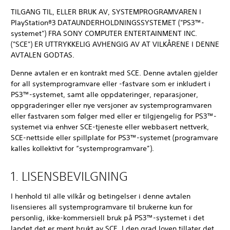
TILGANG TIL, ELLER BRUK AV, SYSTEMPROGRAMVAREN I
PlayStation®3 DATAUNDERHOLDNINGSSYSTEMET ("PS3™-
systemet") FRA SONY COMPUTER ENTERTAINMENT INC.
("SCE") ER UTTRYKKELIG AVHENGIG AV AT VILKÅRENE I DENNE
AVTALEN GODTAS.
Denne avtalen er en kontrakt med SCE. Denne avtalen gjelder
for all systemprogramvare eller -fastvare som er inkludert i
PS3™-systemet, samt alle oppdateringer, reparasjoner,
oppgraderinger eller nye versjoner av systemprogramvaren
eller fastvaren som følger med eller er tilgjengelig for PS3™-
systemet via enhver SCE-tjeneste eller webbasert nettverk,
SCE-nettside eller spillplate for PS3™-systemet (programvare
kalles kollektivt for “systemprogramvare”).
1. LISENSBEVILGNING
I henhold til alle vilkår og betingelser i denne avtalen
lisensieres all systemprogramvare til brukerne kun for
personlig, ikke-kommersiell bruk på PS3™-systemet i det
landet det er ment brukt av SCE. I den grad loven tillater det,