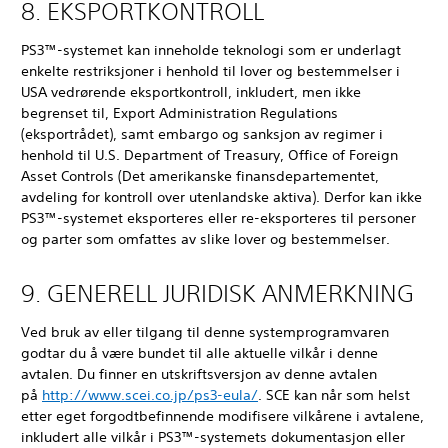
8. EKSPORTKONTROLL
PS3™-systemet kan inneholde teknologi som er underlagt
enkelte restriksjoner i henhold til lover og bestemmelser i
USA vedrørende eksportkontroll, inkludert, men ikke
begrenset til, Export Administration Regulations
(eksportrådet), samt embargo og sanksjon av regimer i
henhold til U.S. Department of Treasury, Office of Foreign
Asset Controls (Det amerikanske finansdepartementet,
avdeling for kontroll over utenlandske aktiva). Derfor kan ikke
PS3™-systemet eksporteres eller re-eksporteres til personer
og parter som omfattes av slike lover og bestemmelser.
9. GENERELL JURIDISK ANMERKNING
Ved bruk av eller tilgang til denne systemprogramvaren
godtar du å være bundet til alle aktuelle vilkår i denne
avtalen. Du finner en utskriftsversjon av denne avtalen
på
http://www.scei.co.jp/ps3-eula/
. SCE kan når som helst
etter eget forgodtbefinnende modifisere vilkårene i avtalene,
inkludert alle vilkår i PS3™-systemets dokumentasjon eller