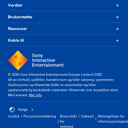
Verdier
Brukerstøtte
Ressurser
Koble til
© 2026 Sony Interactive Entertainment Europe Limited (SIEE)
Alt av innhold, spilltitler, handelsnavn og/eller særpreg, varemerker,
illustrasjoner og tilhørende bilder er varemerker og/eller
opphavsrettslig beskyttede materialer tilhørende sine respektive eiere.
Med enerett.
Mer info
Norge
Juridisk
Personvernerklæring
Bruksvilkår
Sidekart
Retningslinjer for
for
informasjonskapsl
nettsted