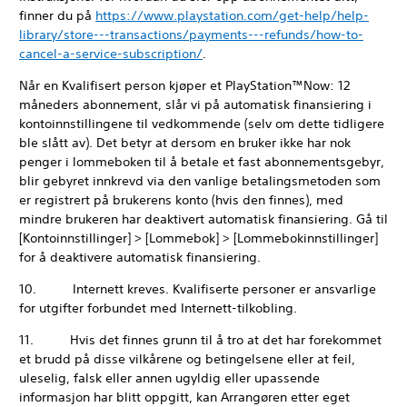
finner du på
https://www.playstation.com/get-help/help-
library/store---transactions/payments---refunds/how-to-
cancel-a-service-subscription/
.
Når en Kvalifisert person kjøper et PlayStation™Now: 12
måneders abonnement, slår vi på automatisk finansiering i
kontoinnstillingene til vedkommende (selv om dette tidligere
ble slått av). Det betyr at dersom en bruker ikke har nok
penger i lommeboken til å betale et fast abonnementsgebyr,
blir gebyret innkrevd via den vanlige betalingsmetoden som
er registrert på brukerens konto (hvis den finnes), med
mindre brukeren har deaktivert automatisk finansiering. Gå til
[Kontoinnstillinger] > [Lommebok] > [Lommebokinnstillinger]
for å deaktivere automatisk finansiering.
10. Internett kreves. Kvalifiserte personer er ansvarlige
for utgifter forbundet med Internett-tilkobling.
11. Hvis det finnes grunn til å tro at det har forekommet
et brudd på disse vilkårene og betingelsene eller at feil,
uleselig, falsk eller annen ugyldig eller upassende
informasjon har blitt oppgitt, kan Arrangøren etter eget