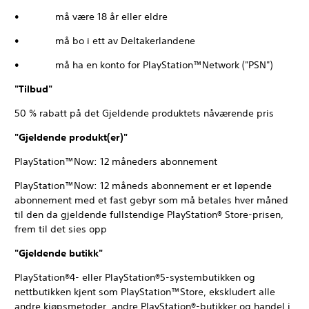
• må være 18 år eller eldre
• må bo i ett av Deltakerlandene
• må ha en konto for PlayStation™Network ("PSN")
"Tilbud"
50 % rabatt på det Gjeldende produktets nåværende pris
"Gjeldende produkt(er)"
PlayStation™Now: 12 måneders abonnement
PlayStation™Now: 12 måneds abonnement er et løpende
abonnement med et fast gebyr som må betales hver måned
til den da gjeldende fullstendige PlayStation® Store-prisen,
frem til det sies opp
"Gjeldende butikk"
PlayStation®4- eller PlayStation®5-systembutikken og
nettbutikken kjent som PlayStation™Store, ekskludert alle
andre kjøpsmetoder, andre PlayStation®-butikker og handel i