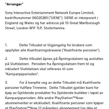
"Arrangør"
Sony Interactive Entertainment Network Europe Limited,
bedriftsnummer 06020283 ("SIENE"). SIENE er inkorporert i
England og Wales og har adresse på 10 Great Marlborough
Street, London W1F 7LP, Storbritannia.
1. Dette Tilbudet er tilgjengelig for brukere som
oppfyller alle Kvalifiseringskravene ("Kvalifiserte personer").
2. Dette tilbudet åpnes på Åpningsdatoen og avsluttes
på Sluttdatoen. Perioden fra Åpningsdatoen frem til og
inkludert Sluttdatoen skal refereres til som
"Kampanjeperioden".
3. For å benytte seg av dette Tilbudet må Kvalifiserte
personer fullføre Trinnene. Dette Tilbudet gjelder bare for
kjøp av Gjeldende produkter fra Gjeldende butikker i løpet av
Kampanjeperioden. Alle andre PlayStation™Now-
abonnementer er ekskludert. Kvalifiserte personer som kjøper
et PlayStation™Now 12 måneders abonnement (og ikke et