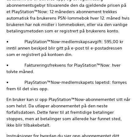
abonnementsgebyr tilsvarende den da gjeldende prisen på
et PlayStation™Now: 12 måneders abonnement trekkes
automatisk fra brukerens PSN-lommebok hver 12. måned hvis
brukeren har nok midler i lommeboken, eller via den vanlige
betalingsmetoden som er registrert på brukerens konto.
• PlayStation™Now-medlemskapsavgift: 595,00 kr
inntil annen beskjed blir gitt på e-post til e-postadressen
som er registrert på kontoen din.
• Faktureringsfrekvens for PlayStation™Now: hver
tolvte måned.
• PlayStation™Now-medlemskapets løpetid: fornyes
frem til det sies opp.
En bruker kan si opp PlayStation™Now-abonnementet sitt når
som helst. Da utløper abonnementet på den neste
forfallsdatoen. Dette fører til at fremtidige betalinger
stoppes, men at betalinger som allerede har funnet sted,
ikke blir tilbakebetalt.
Instruksjoner for hvordan du sier opp abonnementet ditt,