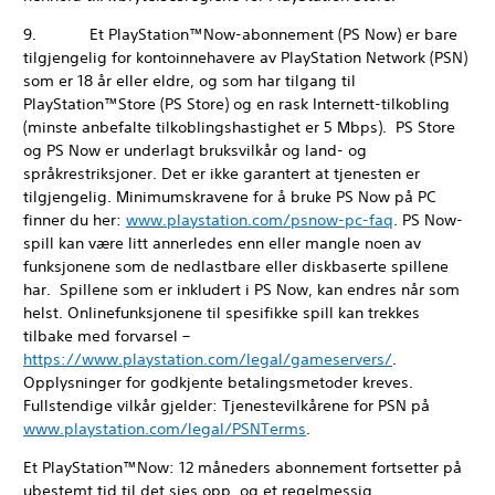
9. Et PlayStation™Now-abonnement (PS Now) er bare
tilgjengelig for kontoinnehavere av PlayStation Network (PSN)
som er 18 år eller eldre, og som har tilgang til
PlayStation™Store (PS Store) og en rask Internett-tilkobling
(minste anbefalte tilkoblingshastighet er 5 Mbps). PS Store
og PS Now er underlagt bruksvilkår og land- og
språkrestriksjoner. Det er ikke garantert at tjenesten er
tilgjengelig. Minimumskravene for å bruke PS Now på PC
finner du her:
www.playstation.com/psnow-pc-faq
. PS Now-
spill kan være litt annerledes enn eller mangle noen av
funksjonene som de nedlastbare eller diskbaserte spillene
har. Spillene som er inkludert i PS Now, kan endres når som
helst. Onlinefunksjonene til spesifikke spill kan trekkes
tilbake med forvarsel –
https://www.playstation.com/legal/gameservers/
.
Opplysninger for godkjente betalingsmetoder kreves.
Fullstendige vilkår gjelder: Tjenestevilkårene for PSN på
www.playstation.com/legal/PSNTerms
.
Et PlayStation™Now: 12 måneders abonnement fortsetter på
ubestemt tid til det sies opp, og et regelmessig