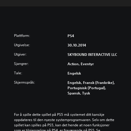
Plattform:
PS4
Utgivelse:
30.10.2014
Utgiver:
SKYBOUND INTERACTIVE LLC
Sjangrer:
Action, Eventyr
Tale:
Engelsk
Skjermspråk:
Engelsk, Fransk (Frankrike),
Portugisisk (Portugal),
Spansk, Tysk
For å spille dette spillet på PS5 må systemet ditt kanskje 
oppdateres til den nyeste systemprogramvaren. Selv om dette 
spillet kan spilles på PS5, kan det hende at noen funksjoner 
som er tilgjengelige på PS4, er fraværende på PS5. Se 