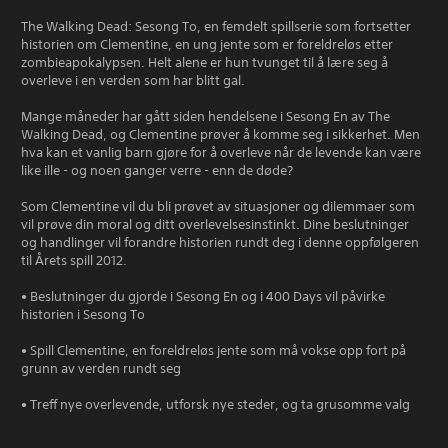
The Walking Dead: Sesong To, en femdelt spillserie som fortsetter
historien om Clementine, en ung jente som er foreldreløs etter
zombieapokalypsen. Helt alene er hun tvunget til å lære seg å
overleve i en verden som har blitt gal.
Mange måneder har gått siden hendelsene i Sesong En av The
Walking Dead, og Clementine prøver å komme seg i sikkerhet. Men
hva kan et vanlig barn gjøre for å overleve når de levende kan være
like ille - og noen ganger verre - enn de døde?
Som Clementine vil du bli prøvet av situasjoner og dilemmaer som
vil prøve din moral og ditt overlevelsesinstinkt. Dine beslutninger
og handlinger vil forandre historien rundt deg i denne oppfølgeren
til Årets spill 2012.
• Beslutninger du gjorde i Sesong En og i 400 Days vil påvirke
historien i Sesong To
• Spill Clementine, en foreldreløs jente som må vokse opp fort på
grunn av verden rundt seg
• Treff nye overlevende, utforsk nye steder, og ta grusomme valg