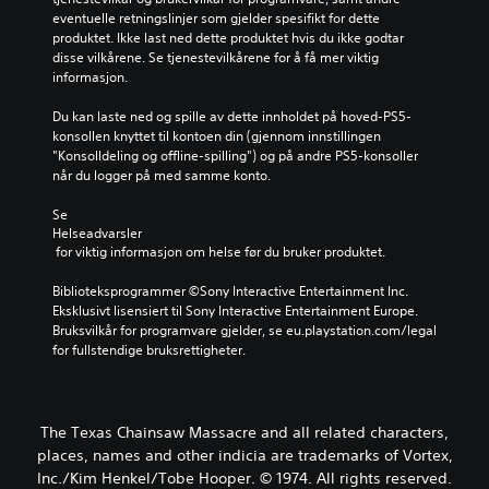
eventuelle retningslinjer som gjelder spesifikt for dette 
produktet. Ikke last ned dette produktet hvis du ikke godtar 
disse vilkårene. Se tjenestevilkårene for å få mer viktig 
informasjon.
Du kan laste ned og spille av dette innholdet på hoved-PS5-
konsollen knyttet til kontoen din (gjennom innstillingen 
"Konsolldeling og offline-spilling") og på andre PS5-konsoller 
når du logger på med samme konto.
Se 
Helseadvarsler
 for viktig informasjon om helse før du bruker produktet.
Biblioteksprogrammer ©Sony Interactive Entertainment Inc. 
Eksklusivt lisensiert til Sony Interactive Entertainment Europe. 
Bruksvilkår for programvare gjelder, se eu.playstation.com/legal 
for fullstendige bruksrettigheter.
The Texas Chainsaw Massacre and all related characters,
places, names and other indicia are trademarks of Vortex,
Inc./Kim Henkel/Tobe Hooper. © 1974. All rights reserved.