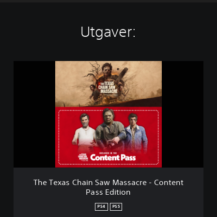
Utgaver:
T
h
e
T
e
x
a
s
C
h
a
i
n
The Texas Chain Saw Massacre - Content
S
Pass Edition
a
w
PS4
PS5
M