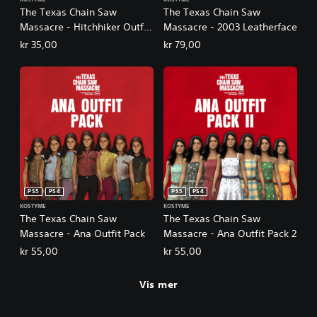
The Texas Chain Saw
The Texas Chain Saw
Massacre - Hitchhiker Outfit
Massacre - 2003 Leatherface
1 - Claymore
kr 35,00
kr 79,00
PS5
PS4
PS5
PS4
KOSTYME
KOSTYME
The Texas Chain Saw
The Texas Chain Saw
Massacre - Ana Outfit Pack
Massacre - Ana Outfit Pack 2
kr 55,00
kr 55,00
Vis mer