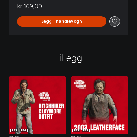
M
kr 169,00
o
a
n
s
s
Legg i handlevogn
a
c
r
e
Tillegg
PS5
PS4
PS5
PS4
KOSTYME
KOSTYME