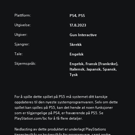
Plattform:
PS4, PS5
Utgivelse:
17.8.2023
Utgiver:
Gun Interactive
Sjangrer:
Skrekk
Tale:
Engelsk
Skjermspråk:
Engelsk, Fransk (Frankrike),
Italiensk, Japansk, Spansk,
Tysk
For å spille dette spillet på PS5 må systemet ditt kanskje 
oppdateres til den nyeste systemprogramvaren. Selv om dette 
spillet kan spilles på PS5, kan det hende at noen funksjoner 
som er tilgjengelige på PS4, er fraværende på PS5. Se 
PlayStation.com/bc for å få flere detaljer.
Nedlasting av dette produktet er underlagt PlayStations 
tjenestevilkår og brukervilkår for programvare, samt andre 