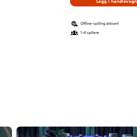
Legg i handlevog
Offline-spilling aktivert
1–4 spillere