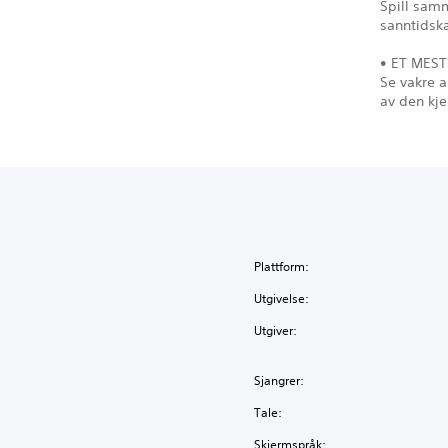
Spill samm
sanntidsk
• ET MEST
Se vakre 
av den kj
Plattform:
Utgivelse:
Utgiver:
Sjangrer:
Tale:
Skjermspråk: