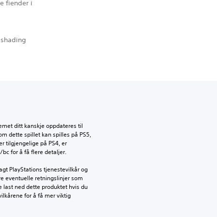
e fiender i
-shading
emet ditt kanskje oppdateres til 
dette spillet kan spilles på PS5, 
 tilgjengelige på PS4, er 
c for å få flere detaljer.
gt PlayStations tjenestevilkår og 
e eventuelle retningslinjer som 
ke last ned dette produktet hvis du 
ilkårene for å få mer viktig 