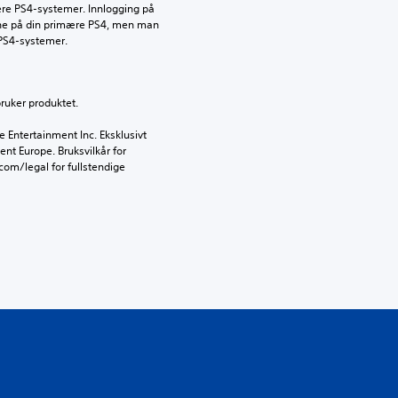
lere PS4-systemer. Innlogging på 
nne på din primære PS4, men man 
 PS4-systemer.
bruker produktet.
Entertainment Inc. Eksklusivt 
ent Europe. Bruksvilkår for 
om/legal for fullstendige 