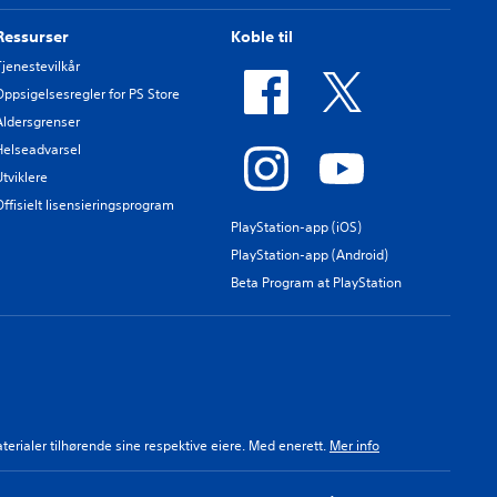
Ressurser
Koble til
Tjenestevilkår
Oppsigelsesregler for PS Store
Aldersgrenser
Helseadvarsel
Utviklere
Offisielt lisensieringsprogram
PlayStation-app (iOS)
PlayStation-app (Android)
Beta Program at PlayStation
aterialer tilhørende sine respektive eiere. Med enerett.
Mer info