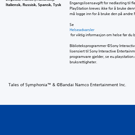
Engangslisensavgift for nedlasting til f
Italiensk, Russisk, Spansk, Tysk
PlayStation kreves ikke for å bruke de
må logge inn for å bruke den på andre
Se 
Helseadvarsler
 for viktig informasjon om helse før du 
Biblioteksprogrammer ©Sony Interactive 
lisensiert til Sony Interactive Entertainm
programvare gjelder, se eu.playstation.c
bruksrettigheter.
Tales of Symphonia™ & ©Bandai Namco Entertainment Inc.