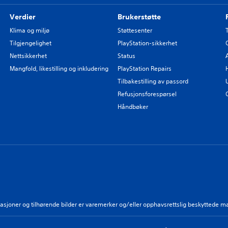
Verdier
Brukerstøtte
Klima og miljø
Støttesenter
Tilgjengelighet
PlayStation-sikkerhet
Nettsikkerhet
Status
Mangfold, likestilling og inkludering
PlayStation Repairs
Tilbakestilling av passord
Refusjonsforespørsel
Håndbøker
strasjoner og tilhørende bilder er varemerker og/eller opphavsrettslig beskyttede m