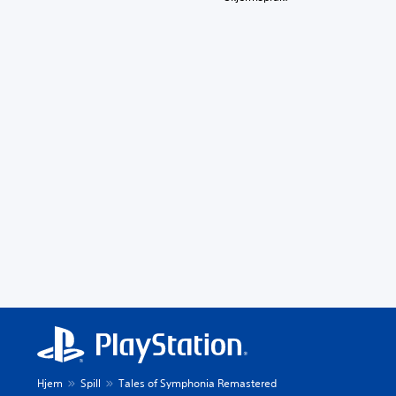
Hjem
Spill
Tales of Symphonia Remastered