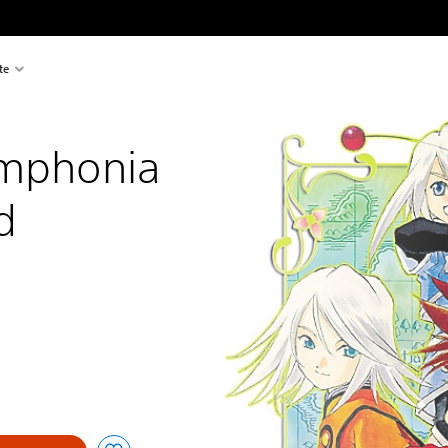
te
ymphonia 
d