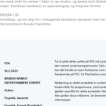
en med inntil tre venner i lokal co-op-modus, og kjemp mot råsterk
amper. Kombiner hundrevis av spesialangrep og magiske formler.
ERVERK I 3D
animeklipp, og lev deg inn i inntagende karakterer designet med cel
ente kunstneren Kosuke Fujishima.
For å spille dette spillet på PS5 må syst
PS4
den nyeste systemprogramvaren. Selv om 
kan det hende at noen funksjoner som er
16.2.2023
fraværende på PS5. Se PlayStation.com/b
BANDAI NAMCO
ENTERTAINMENT EUROPE
Nedlasting av dette produktet er underla
brukervilkår for programvare, samt andr
Action
gjelder spesifikt for dette produktet. Ik
ikke godtar disse vilkårene. Se tjenestev
Engelsk, Japansk
informasjon.
Engelsk, Fransk (Frankrike),