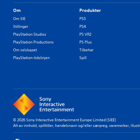
Om
Produkter
Om SIE
PS5
Stillinger
PS4
PlayStation Studios
PS VR2
PlayStation Productions
PS Plus
Om selskapet
Tilbehør
PlayStation-tidslinjen
Spill
© 2026 Sony Interactive Entertainment Europe Limited (SIEE)
Alt av innhold, spilltitler, handelsnavn og/eller særpreg, varemerker, illu