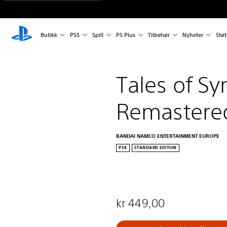
Butikk
PS5
Spill
PS Plus
Tilbehør
Nyheter
Støt
Tales of S
Remastere
BANDAI NAMCO ENTERTAINMENT EUROPE
PS4
STANDARD EDITION
kr 449,00