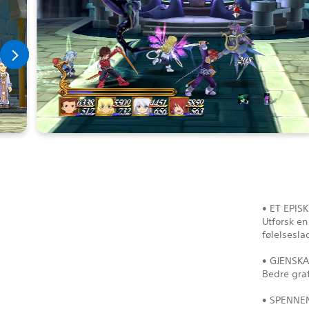
• ET EPIS
Utforsk e
følelsesla
• GJENSK
Bedre gra
• SPENNE