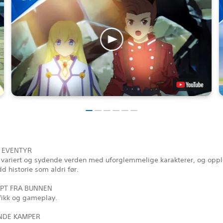
K EVENTYR
n variert og sydende verden med uforglemmelige karakterer, og opp
dd historie som aldri før.
APT FRA BUNNEN
fikk og gameplay.
NDE KAMPER