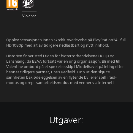
Violence
Opplev sensasjonen innen skrekk-overlevelse på PlayStation®4 i full
HD 1080p med alt av tidligere nedlastbart og nytt innhold.
Historien finner sted i tiden før bioterrorhendelsene i Kiuju og
Lanshiang, da BSAA fortsatt var en ung organisasjon. Bli med Jill
Valentine ombord på et spøkelsesskip i Middelhavet på leting etter
hennes tidligere partner, Chris Redfield. Finn ut den skjulte
sannheten bak ødeleggelsen av en flytende by, eller spill i raid-
modus og drep i samarbeidsmodus med venner via internett.
Utgaver: