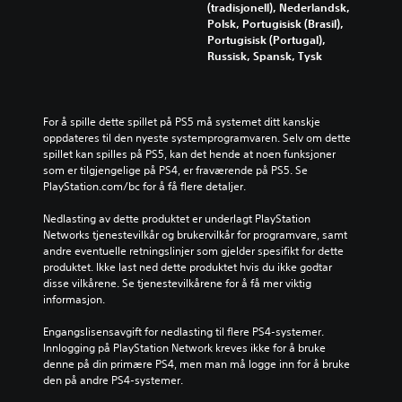
(tradisjonell), Nederlandsk,
Polsk, Portugisisk (Brasil),
Portugisisk (Portugal),
Russisk, Spansk, Tysk
For å spille dette spillet på PS5 må systemet ditt kanskje 
oppdateres til den nyeste systemprogramvaren. Selv om dette 
spillet kan spilles på PS5, kan det hende at noen funksjoner 
som er tilgjengelige på PS4, er fraværende på PS5. Se 
PlayStation.com/bc for å få flere detaljer.
Nedlasting av dette produktet er underlagt PlayStation 
Networks tjenestevilkår og brukervilkår for programvare, samt 
andre eventuelle retningslinjer som gjelder spesifikt for dette 
produktet. Ikke last ned dette produktet hvis du ikke godtar 
disse vilkårene. Se tjenestevilkårene for å få mer viktig 
informasjon.
Engangslisensavgift for nedlasting til flere PS4-systemer. 
Innlogging på PlayStation Network kreves ikke for å bruke 
denne på din primære PS4, men man må logge inn for å bruke 
den på andre PS4-systemer.