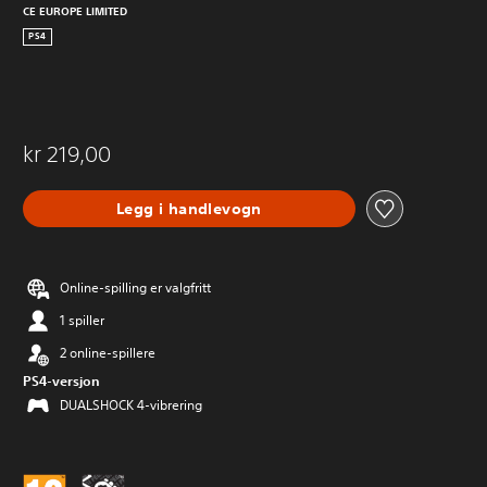
CE EUROPE LIMITED
PS4
kr 219,00
Legg i handlevogn
Online-spilling er valgfritt
1 spiller
2 online-spillere
PS4-versjon
DUALSHOCK 4-vibrering