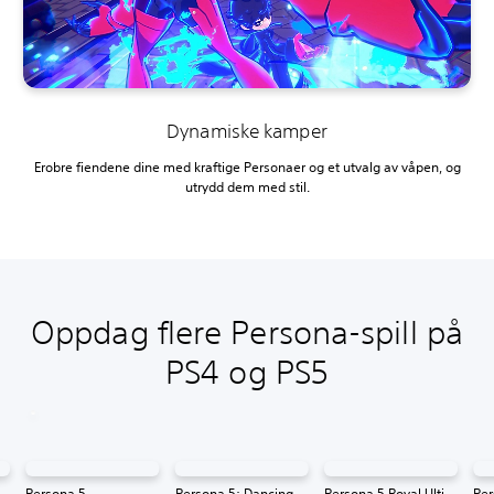
Dynamiske kamper
Erobre fiendene dine med kraftige Personaer og et utvalg av våpen, og
utrydd dem med stil.
Oppdag flere Persona-spill på
PS4 og PS5
Persona 5
Persona 5: Dancing in Starlight
Persona 5 Royal Ultimate Edition
Per