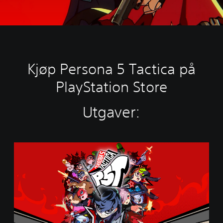
Kjøp Persona 5 Tactica på
PlayStation Store
Utgaver:
S
t
a
n
d
a
r
d
E