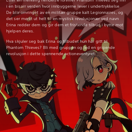
i en bisarr verden hvor innbyggerne lever i undertrykkelse.
De blir omringet av en militær gruppe kalt Legionnaires, og
det ser mørkt ut helt til en mystisk revolusjonær ved navn
Erina redder dem og gir dem et fristende tilbud i bytte mot
hjelpen deres.
Hva skjuler seg bak Erina og tilbudet hun har gitt til
Phantom Thieves? Bli med gruppen og led en gripende
revolusjon i dette spennende actioneventyret.