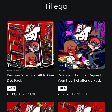
Tillegg
PS5
PS4
PS5
PS4
TILLEGGSPAKKE
EPISODE
Persona 5 Tactica: All In One
Persona 5 Tactica: Repaint
DLC Pack
Your Heart Challenge Pack
-70 %
-70 %
Tilbudspris, kr 98,70. Opprinnelig pris, kr 329,00.
Tilbudspris, kr 65,70. Opprinnelig
kr 98,70
kr 329,00
kr 65,70
kr 219,00