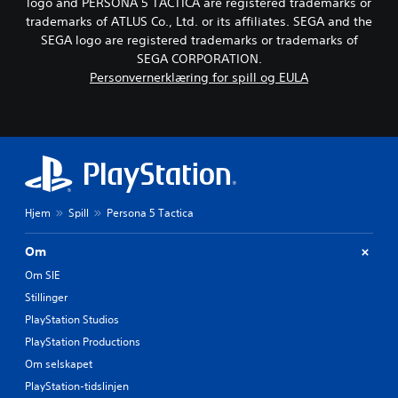
h
logo and PERSONA 5 TACTICA are registered trademarks or
t
å
ø
trademarks of ATLUS Co., Ltd. or its affiliates. SEGA and the
,
v
r
SEGA logo are registered trademarks or trademarks of
e
e
s
l
SEGA CORPORATION.
l
e
l
g
Personvernerklæring for spill og EULA
e
l
e
r
s
e
f
t
h
å
a
e
l
l
m
i
t
m
t
e
e
t
r
Hjem
Spill
Persona 5 Tactica
d
h
n
e
j
a
e
(
Om
t
l
e
i
Om SIE
p
v
n
t
Stillinger
t
k
i
f
PlayStation Studios
e
l
o
l
PlayStation Productions
å
r
)
t
Om selskapet
h
i
S
å
PlayStation-tidslinjen
l
p
n