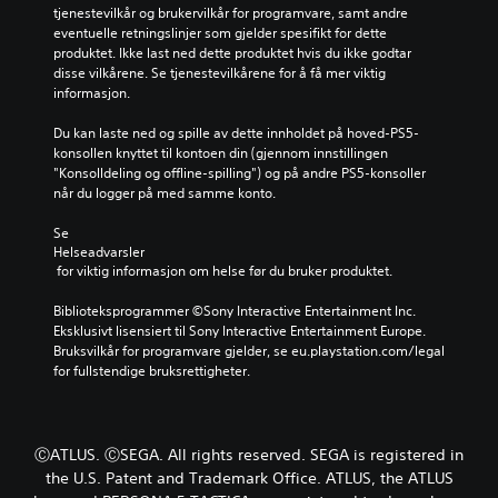
e
a
tjenestevilkår og brukervilkår for programvare, samt andre 
d
d
t
eventuelle retningslinjer som gjelder spesifikt for dette 
r
f
i
produktet. Ikke last ned dette produktet hvis du ikke godtar 
i
i
v
disse vilkårene. Se tjenestevilkårene for å få mer viktig 
n
g
t
informasjon.
g
u
f
e
r
o
Du kan laste ned og spille av dette innholdet på hoved-PS5-
n
e
r
konsollen knyttet til kontoen din (gjennom innstillingen 
m
n
h
"Konsolldeling og offline-spilling") og på andre PS5-konsoller 
e
e
å
når du logger på med samme konto.
d
.
n
d
d
Se 
e
s
Helseadvarsler
t
T
a
 for viktig informasjon om helse før du bruker produktet.
t
e
n
e
k
g
Biblioteksprogrammer ©Sony Interactive Entertainment Inc. 
s
s
i
Eksklusivt lisensiert til Sony Interactive Entertainment Europe. 
p
t
t
Bruksvilkår for programvare gjelder, se eu.playstation.com/legal 
i
i
t
for fullstendige bruksrettigheter.
l
n
o
l
p
g
e
p
f
t
s
v
ⒸATLUS. ⒸSEGA. All rights reserved. SEGA is registered in
o
e
e
r
the U.S. Patent and Trademark Office. ATLUS, the ATLUS
t
d