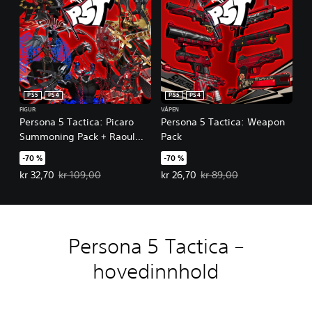
PS5
PS4
PS5
PS4
FIGUR
VÅPEN
Persona 5 Tactica: Picaro
Persona 5 Tactica: Weapon
Summoning Pack + Raoul
Pack
Persona
-70 %
-70 %
Tilbudspris, kr 32,70. Opprinnelig pris, kr 109,00.
Tilbudspris, kr 26,70. Opprinnelig
kr 32,70
kr 109,00
kr 26,70
kr 89,00
Persona 5 Tactica –
hovedinnhold