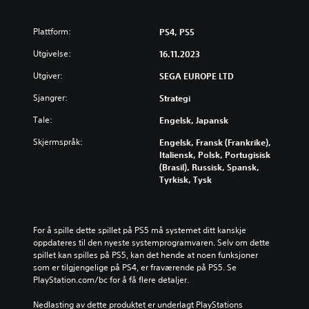
k
d
d
r
s
r
u
e
t
e
Plattform:
e
d
PS4, PS5
f
k
l
u
o
Utgivelse:
o
16.11.2023
l
s
r
n
e
e
h
Utgiver:
SEGA EUROPE LTD
t
l
r
o
r
y
e
Sjangrer:
Strategi
v
o
d
d
e
l
v
e
Tale:
Engelsk, Japansk
d
l
o
n
h
e
Skjermspråk:
Engelsk, Fransk (Frankrike),
l
g
i
n
Italiensk, Polsk, Portugisisk
u
e
s
e
(Brasil), Russisk, Spansk,
m
n
t
t
Tyrkisk, Tysk
e
e
o
i
r
r
r
l
.
e
i
e
l
e
t
For å spille dette spillet på PS5 må systemet ditt kanskje 
l
n
a
oppdateres til den nyeste systemprogramvaren. Selv om dette 
e
o
l
spillet kan spilles på PS5, kan det hende at noen funksjoner 
u
g
t
som er tilgjengelige på PS4, er fraværende på PS5. Se 
t
h
e
PlayStation.com/bc for å få flere detaljer.
f
o
r
o
v
n
Nedlasting av dette produktet er underlagt PlayStations 
r