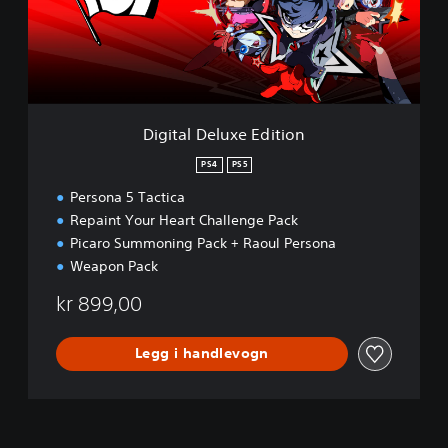
l
D
e
l
u
x
e
Digital Deluxe Edition
E
d
PS4
PS5
i
Persona 5 Tactica
t
i
Repaint Your Heart Challenge Pack
o
Picaro Summoning Pack + Raoul Persona
n
Weapon Pack
kr 899,00
Legg i handlevogn