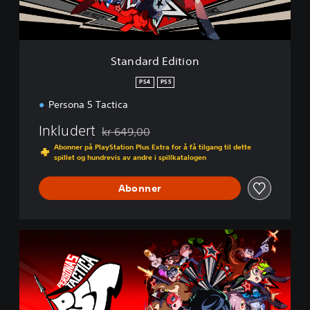
d
i
t
i
Standard Edition
o
n
PS4
PS5
Persona 5 Tactica
Inkludert
kr 649,00
Nedsatt fra opprinnelig pris på kr 649,00
Abonner på PlayStation Plus Extra for å få tilgang til dette
spillet og hundrevis av andre i spillkatalogen
Abonner
D
i
g
i
t
a