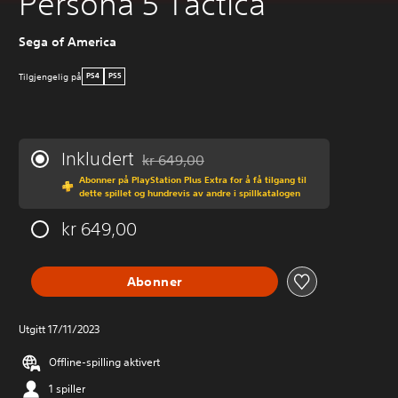
Persona 5 Tactica
Sega of America
Tilgjengelig på
PS4
PS5
Inkludert
kr 649,00
Nedsatt fra opprinnelig pris på kr 649,00
Abonner på PlayStation Plus Extra for å få tilgang til
dette spillet og hundrevis av andre i spillkatalogen
kr 649,00
Abonner
Utgitt 17/11/2023
Offline-spilling aktivert
1 spiller