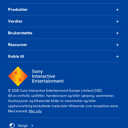
o
i
d
r
l
Produkter
s
d
l
a
n
e
n
Verdier
e
t
g
d
h
i
Brukerstøtte
e
a
t
m
r
t
Ressurser
.
k
v
u
a
n
n
Koble til
J
t
s
u
e
k
s
k
e
t
s
l
e
t
i
i
r
g
© 2026 Sony Interactive Entertainment Europe Limited (SIEE)
n
h
b
Alt av innhold, spilltitler, handelsnavn og/eller særpreg, varemerker,
g
e
a
illustrasjoner og tilhørende bilder er varemerker og/eller
a
t
r
opphavsrettslig beskyttede materialer tilhørende sine respektive eiere.
v
s
s
Med enerett.
Mer info
v
n
p
i
i
a
k
v
Norge
k
t