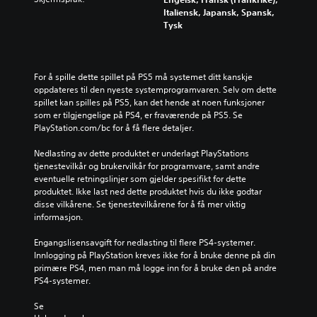
Italiensk, Japansk, Spansk,
Tysk
For å spille dette spillet på PS5 må systemet ditt kanskje 
oppdateres til den nyeste systemprogramvaren. Selv om dette 
spillet kan spilles på PS5, kan det hende at noen funksjoner 
som er tilgjengelige på PS4, er fraværende på PS5. Se 
PlayStation.com/bc for å få flere detaljer.
Nedlasting av dette produktet er underlagt PlayStations 
tjenestevilkår og brukervilkår for programvare, samt andre 
eventuelle retningslinjer som gjelder spesifikt for dette 
produktet. Ikke last ned dette produktet hvis du ikke godtar 
disse vilkårene. Se tjenestevilkårene for å få mer viktig 
informasjon.
Engangslisensavgift for nedlasting til flere PS4-systemer. 
Innlogging på PlayStation kreves ikke for å bruke denne på din 
primære PS4, men man må logge inn for å bruke den på andre 
PS4-systemer.
Se 