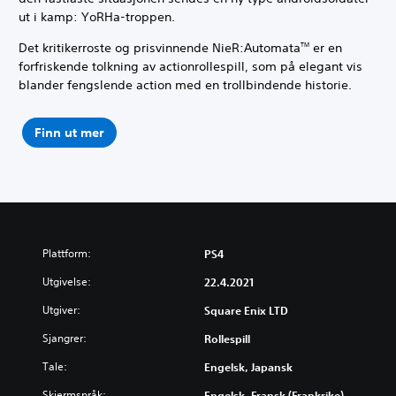
ut i kamp: YoRHa-troppen.
Det kritikerroste og prisvinnende NieR:Automata
er en
TM
forfriskende tolkning av actionrollespill, som på elegant vis
blander fengslende action med en trollbindende historie.
Finn ut mer
Plattform:
PS4
Utgivelse:
22.4.2021
Utgiver:
Square Enix LTD
Sjangrer:
Rollespill
Tale:
Engelsk, Japansk
Skjermspråk:
Engelsk, Fransk (Frankrike),