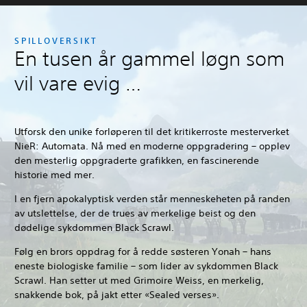
SPILLOVERSIKT
En tusen år gammel løgn som
vil vare evig …
Utforsk den unike forløperen til det kritikerroste mesterverket
NieR: Automata. Nå med en moderne oppgradering – opplev
den mesterlig oppgraderte grafikken, en fascinerende
historie med mer.
I en fjern apokalyptisk verden står menneskeheten på randen
av utslettelse, der de trues av merkelige beist og den
dødelige sykdommen Black Scrawl.
Følg en brors oppdrag for å redde søsteren Yonah – hans
eneste biologiske familie – som lider av sykdommen Black
Scrawl. Han setter ut med Grimoire Weiss, en merkelig,
snakkende bok, på jakt etter «Sealed verses».