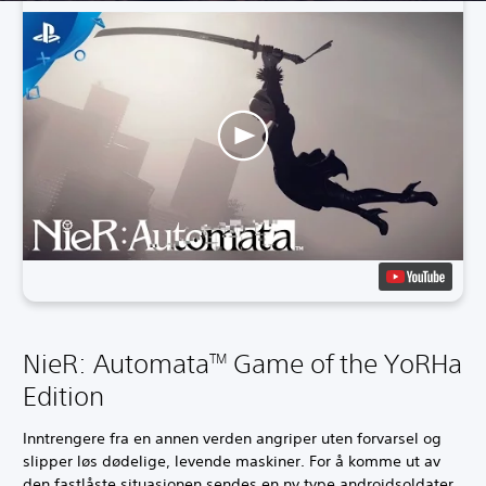
NieR: Automata
Game of the YoRHa
TM
Edition
Inntrengere fra en annen verden angriper uten forvarsel og
slipper løs dødelige, levende maskiner. For å komme ut av
den fastlåste situasjonen sendes en ny type androidsoldater