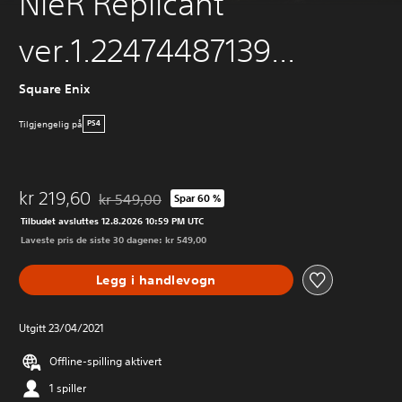
NieR Replicant
ver.1.22474487139...
Square Enix
Tilgjengelig på
PS4
kr 219,60
kr 549,00
Spar 60 %
Nedsatt fra opprinnelig pris på kr 549,00
Tilbudet avsluttes 12.8.2026 10:59 PM UTC
Laveste pris de siste 30 dagene: kr 549,00
Legg i handlevogn
Utgitt 23/04/2021
Offline-spilling aktivert
1 spiller