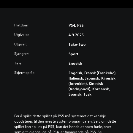
Plattform:
PS4, PS5
Utgivelse:
4.9.2025
Utgiver:
Take-Two
Sjangrer:
Sport
Tale:
Engelsk
Skjermspråk:
Engelsk, Fransk (Frankrike),
Italiensk, Japansk, Kinesisk
(forenklet), Kinesisk
(tradisjonell), Koreansk,
Spansk, Tysk
For å spille dette spillet på PS5 må systemet ditt kanskje 
oppdateres til den nyeste systemprogramvaren. Selv om dette 
spillet kan spilles på PS5, kan det hende at noen funksjoner 
som er tilgjengelige på PS4, er fraværende på PS5. Se 