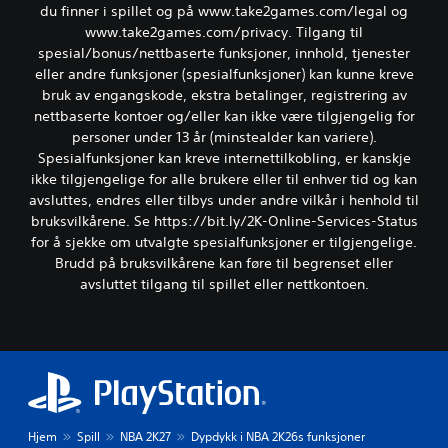
du finner i spillet og på www.take2games.com/legal og
www.take2games.com/privacy. Tilgang til
spesial/bonus/nettbaserte funksjoner, innhold, tjenester
eller andre funksjoner (spesialfunksjoner) kan kunne kreve
bruk av engangskode, ekstra betalinger, registrering av
nettbaserte kontoer og/eller kan ikke være tilgjengelig for
personer under 13 år (minstealder kan variere).
Spesialfunksjoner kan kreve internettilkobling, er kanskje
ikke tilgjengelige for alle brukere eller til enhver tid og kan
avsluttes, endres eller tilbys under andre vilkår i henhold til
bruksvilkårene. Se https://bit.ly/2K-Online-Services-Status
for å sjekke om utvalgte spesialfunksjoner er tilgjengelige.
Brudd på bruksvilkårene kan føre til begrenset eller
avsluttet tilgang til spillet eller nettkontoen.
Hjem
Spill
NBA 2K27
Dypdykk i NBA 2K26s funksjoner