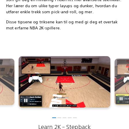
Her lærer du om ulike typer layups og dunker, hvordan du
utfører enkle trekk som pick-and-roll, og mer.
Disse tipsene og triksene kan til og med gi deg et overtak
mot erfarne NBA 2K-spillere.
Learn 2K – Stepback