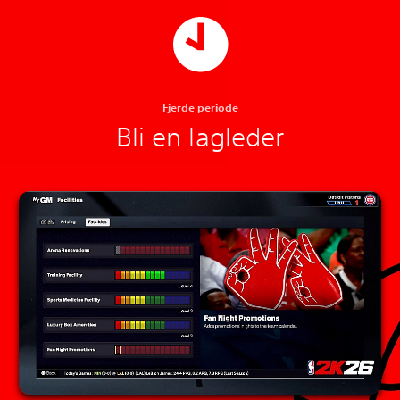
Fjerde periode
Bli en lagleder