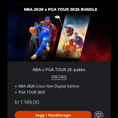
N
B
A
x
P
G
A
T
O
U
R
2
K
NBA x PGA TOUR 2K-pakke
-
p
PS4
PS5
a
NBA 2K26 Cross-Gen Digital Edition
k
k
PGA TOUR 2K25
e
kr 1.149,00
Legg i handlevogn