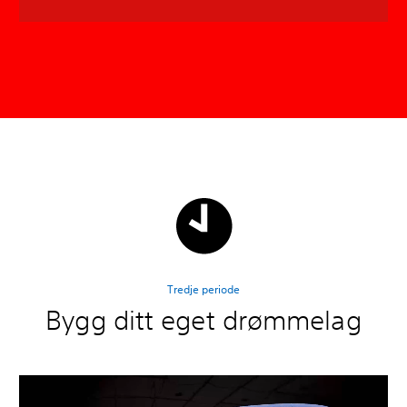
Tredje periode
Bygg ditt eget drømmelag