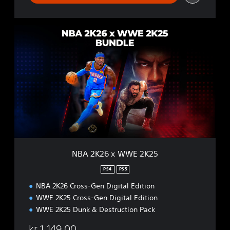
N
B
A
2
K
2
6
x
W
W
E
2
K
NBA 2K26 x WWE 2K25
2
5
PS4
PS5
NBA 2K26 Cross-Gen Digital Edition
WWE 2K25 Cross-Gen Digital Edition
WWE 2K25 Dunk & Destruction Pack
kr 1.149,00