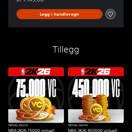
Legg i handlevogn
Tillegg
VIRTUELL VALUTA
VIRTUELL VALUTA
NBA 2K26 75000 virtuell
NBA 2K26 450000 virtuell