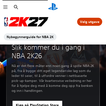
Søk
Velg utgave
Nybegynnerguide for NBA 2K
Dypdykk i funksjoner
Slik kommer du i gang i
NBA 2K26
Nå er det flere måter enn noen gang å spille NBA 2K
på, fra å bygge ditt eget legendariske lag som du
leder til seier, til å utfordre venner i nettbaserte
pick-up-kamper. Vår kvartersvise veiledning er her
for å hjelpe deg med å komme deg opp fra benken
og inn i handlingen.
Kjøp på PlayStation Store