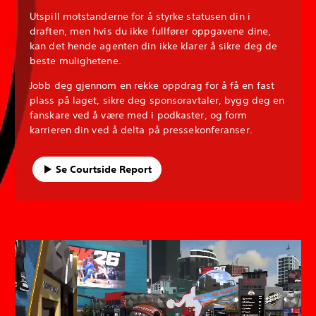
Utspill motstanderne for å styrke statusen din i
draften, men hvis du ikke fullfører oppgavene dine,
kan det hende agenten din ikke klarer å sikre deg de
beste mulighetene.
Jobb deg gjennom en rekke oppdrag for å få en fast
plass på laget, sikre deg sponsoravtaler, bygg deg en
fanskare ved å være med i podkaster, og form
karrieren din ved å delta på pressekonferanser.
Se Courtside Report