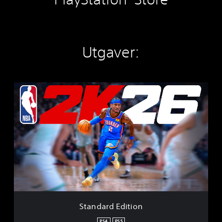
Utgaver:
S
t
a
n
d
a
r
d
E
d
i
t
i
Standard Edition
o
n
PS4
PS5