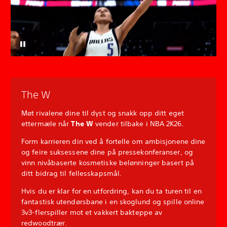
The W
Møt rivalene dine til dyst og snakk opp ditt eget
ettermæle når
The W
vender tilbake i NBA 2K26.
Form karrieren din ved å fortelle om ambisjonene dine
og feire suksessene dine på pressekonferanser, og
vinn nivåbaserte kosmetiske belønninger basert på
ditt bidrag til fellesskapsmål.
Hvis du er klar for en utfordring, kan du ta turen til en
fantastisk utendørsbane i en skoglund og spille online
3v3-flerspiller mot et vakkert bakteppe av
redwoodtrær.