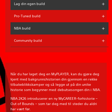
Lag din egen build
Pro-Tuned build
NBA build
Community build
Når du har laget deg en MyPLAYER, kan du gjøre deg
kjent med bakgrunnshistorien din gjennom en rekke
tilbakeblikkskamper og så legge ut på din unike
historie som begynner med debutsesongen din i NBA.
NBA 2K26 introduserer en ny MyCAREER-forhistorie –
Out of Bounds – som tar deg med til steder du aldri
har vært før.