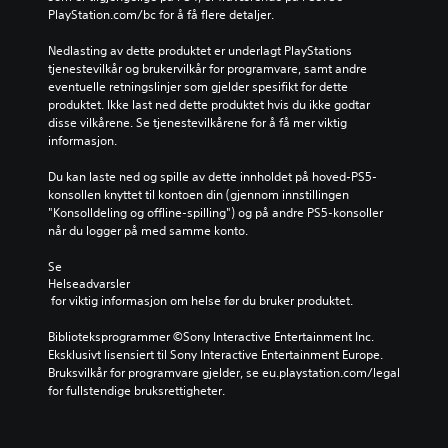
PlayStation.com/bc for å få flere detaljer.
Nedlasting av dette produktet er underlagt PlayStations 
tjenestevilkår og brukervilkår for programvare, samt andre 
eventuelle retningslinjer som gjelder spesifikt for dette 
produktet. Ikke last ned dette produktet hvis du ikke godtar 
disse vilkårene. Se tjenestevilkårene for å få mer viktig 
informasjon.
Du kan laste ned og spille av dette innholdet på hoved-PS5-
konsollen knyttet til kontoen din (gjennom innstillingen 
"Konsolldeling og offline-spilling") og på andre PS5-konsoller 
når du logger på med samme konto.
Se 
Helseadvarsler
 for viktig informasjon om helse før du bruker produktet.
Biblioteksprogrammer ©Sony Interactive Entertainment Inc. 
Eksklusivt lisensiert til Sony Interactive Entertainment Europe. 
Bruksvilkår for programvare gjelder, se eu.playstation.com/legal 
for fullstendige bruksrettigheter.