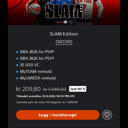
t
i
o
n
SLAM Edition
PS4
PS5
NBA 2K26 for PS4®
NBA 2K26 for PS5®
35 000 VC
MyTEAM-innhold
MyCAREER-innhold
kr 209,80
kr 1.049,00
Spar 80 %
Nedsatt fra opprinnelig pris på kr 1.049,00
Tilbudet avsluttes 12.8.2026 10:59 PM UTC
Laveste pris de siste 30 dagene: kr 1.049,00
Legg i handlevogn