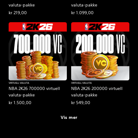
valuta-pakke
valuta-pakke
kr 219,00
kr 1.099,00
VIRTUELL VALUTA
VIRTUELL VALUTA
NBA 2K26 700000 virtuell
NBA 2K26 200000 virtuell
valuta-pakke
valuta-pakke
kr 1.500,00
kr 549,00
Vis mer