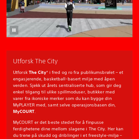
Utforsk The City
Utforsk
The City
* i fred og ro fra publikumsbrølet – et
engasjerende, basketball-basert miljø med åpen
verden. Sjekk ut årets sentraliserte hub, som gir deg
enkel tilgang til ulike spillmoduser, butikker med
varer fra ikoniske merker som du kan bygge din
MyPLAYER med, samt selve operasjonsbasen din,
MyCOURT
.
MyCOURT er det beste stedet for å finpusse
ferdighetene dine mellom slagene i The City. Her kan
du trene på skudd og driblinger i et freestyle-miljø –