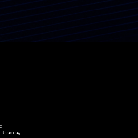
g -
MLB.com og