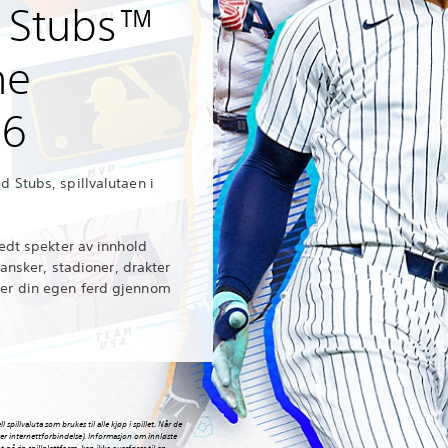
 Stubs™
he
26
 Stubs, spillvalutaen i
edt spekter av innhold
hansker, stadioner, drakter
er din egen ferd gjennom
pillvaluta som brukes til alle kjøp i spillet. Når de
tter internettforbindelse). Informasjon om innløste