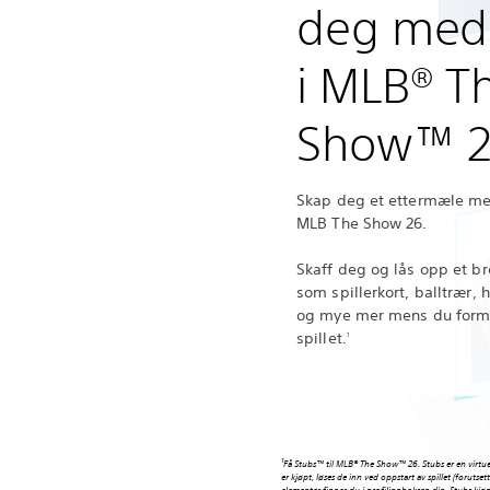
deg med
i MLB® T
Show™ 
Skap deg et ettermæle med
MLB The Show 26.
Skaff deg og lås opp et br
som spillerkort, balltrær, 
og mye mer mens du form
spillet.
1
1
Få Stubs™ til MLB® The Show™ 26. Stubs er en virtuell s
er kjøpt, løses de inn ved oppstart av spillet (forutse