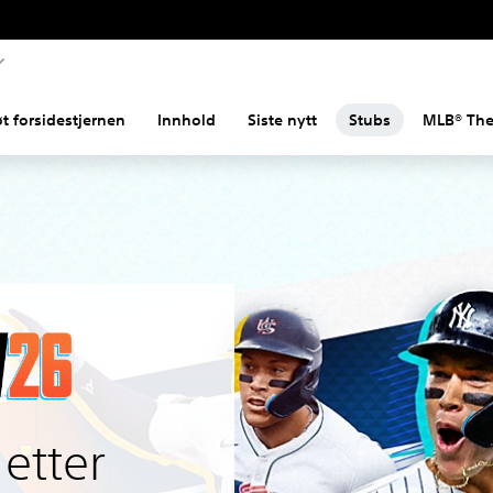
t forsidestjernen
Innhold
Siste nytt
Stubs
MLB® Th
 etter