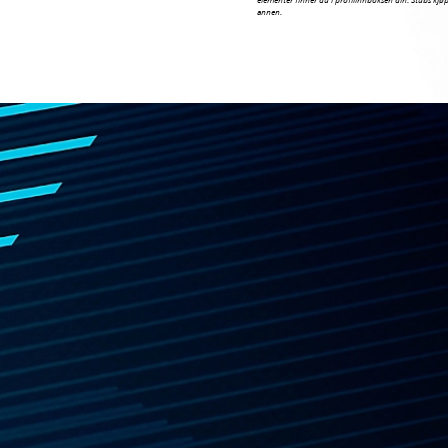
elementer finner du i profilinnboksen din. Stubs kjøpt
annen.