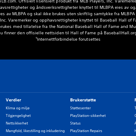
iLB.com. Offisielt lisensiert produkt fra MLB Players, Inc. Varemerke
vsrettigheter og åndsverksrettigheter knyttet til MLBPA eies av og
res av MLBPA og skal ikke brukes uten skriftlig samtykke fra MLBPA
 Inc. Varemerker og opphavsrettigheter knyttet til Baseball Hall of
ukes med tillatelse fra the National Baseball Hall of Fame and Mu
u finner den offisielle nettsiden til Hall of Fame på BaseballHall.or
¹Internettforbindelse forutsettes
Verdier
Brukerstøtte
Klima og miljø
Støttesenter
Tilgjengelighet
PlayStation-sikkerhet
Nettsikkerhet
Status
Mangfold, likestilling og inkludering
PlayStation Repairs