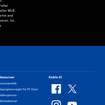
r,
/eller
 eller MLB
 Fame and
seum, Inc.
g.
Ressurser
Koble til
Tjenestevilkår
Oppsigelsesregler for PS Store
Aldersgrenser
Helseadvarsel