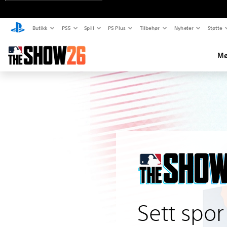
Butikk
PS5
Spill
PS Plus
Tilbehør
Nyheter
Støtte
Mø
Sett spor