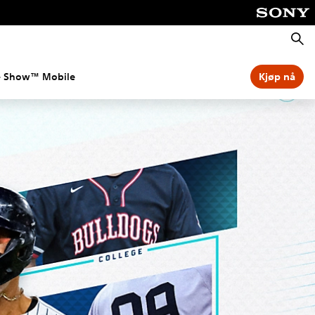
Søk
e Show™ Mobile
Kjøp nå