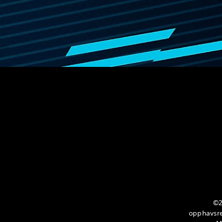
©2
opphavsre