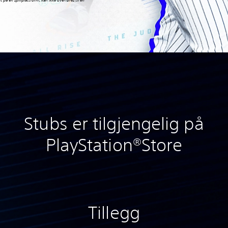
 på én spillplattform, kan ikke overføres til en
Stubs er tilgjengelig på
PlayStation®Store
Tillegg