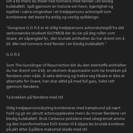
om å bli mens du meier ned tonnevis med fiender i en blodig
kuleballett. Spill gjennom en historie om hevn, kjærlighet og
lojalitet i vakre omgivelser i et tredjepersons actionspill som
kombinerer det beste fra østlig og vestlig spilldesign.
"Gungrave G.O.R.E er et stilig tredjepersons actionskytespill fra det
sørkoreanske studioet IGGYMOB der du tar på deg rollen som
Grave, en våpenglad fyr, den brutale antihelten du har drømt om å
bli. Mei ned tonnevis med fiender i en blodig kuleballett."
G.O.R.E
Som The Gunslinger of Resurrection blir du den steintøffe antihelten
du har drømt om å bli, en ekstrem drapsmaskin som tar knekken på
fiendene uten nåde. Å søke dekning og trekke seg tilbake er ikke et
alternativ for Grave, han drar alltid på med full gass, helst rett
gjennom fiendene.
Ta knekken på fiendene med stil
Stilig tredjepersonsskyting kombineres med kampkunst på nært
hold og gir en ubrutt actionopplevelse mens du moser fiendene i en
blodig kuleballett. Bruk Cerberus-pistolene med ubegrenset ammo
og den transformerbare EVO-kisten til å slippe løs brutale komboer
på jakt etter å påføre maksimal skade med stil.