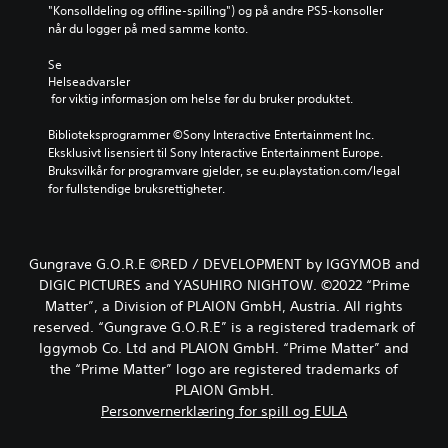
"Konsolldeling og offline-spilling") og på andre PS5-konsoller 
når du logger på med samme konto.
Se 
Helseadvarsler
 for viktig informasjon om helse før du bruker produktet.
Biblioteksprogrammer ©Sony Interactive Entertainment Inc. 
Eksklusivt lisensiert til Sony Interactive Entertainment Europe. 
Bruksvilkår for programvare gjelder, se eu.playstation.com/legal 
for fullstendige bruksrettigheter.
Gungrave G.O.R.E ©RED / DEVELOPMENT by IGGYMOB and
DIGIC PICTURES and YASUHIRO NIGHTOW. ©2022 “Prime
Matter”, a Division of PLAION GmbH, Austria. All rights
reserved. “Gungrave G.O.R.E” is a registered trademark of
Iggymob Co. Ltd and PLAION GmbH. “Prime Matter” and
the “Prime Matter” logo are registered trademarks of
PLAION GmbH.
Personvernerklæring for spill og EULA