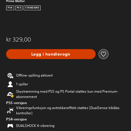
Prime Matter
PS4
PS5
STANDARD
kr 329,00
Legg i handlevogn
Offline-spilling aktivert
1 spiller
Skystrømming med PS5 og PS Portal støttes kun med Premium-
abonnement
PS5-versjon
Vibreringsfunksjon og avtrekkereffekt støttes (DualSense trådløs
kontroller)
PS4-versjon
DUALSHOCK 4-vibrering