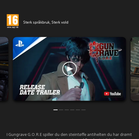
Sterk språkbruk, Sterk vold
I Gungrave G.O.R.E spiller du den steintøffe antihelten du har drømt