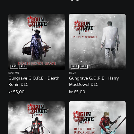
PS5
PS4
PS5
PS4
KOSTYME
FIGUR
Gungrave G.O.R.E - Death
Gungrave G.O.R.E - Harry
Ronin DLC
MacDowel DLC
kr 55,00
kr 65,00