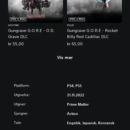
PS5
PS4
PS5
PS4
KOSTYME
FIGUR
Gungrave G.O.R.E - O.D.
Gungrave G.O.R.E - Rocket
Grave DLC
Billy Red Cadillac DLC
kr 55,00
kr 65,00
Vis mer
Plattform:
PS4, PS5
Utgivelse:
21.11.2022
Utgiver:
Prime Matter
Sjangrer:
Action
Tale:
Engelsk, Japansk, Koreansk