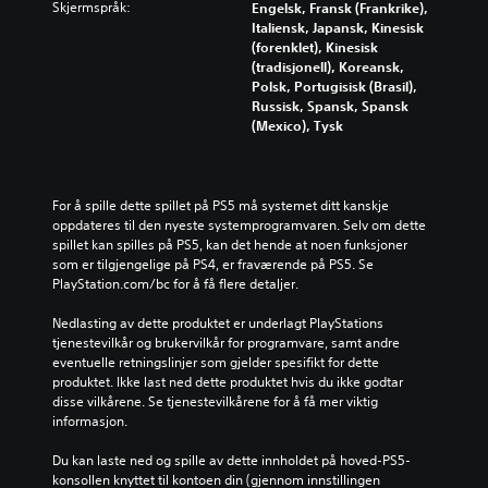
Skjermspråk:
Engelsk, Fransk (Frankrike),
Italiensk, Japansk, Kinesisk
(forenklet), Kinesisk
(tradisjonell), Koreansk,
Polsk, Portugisisk (Brasil),
Russisk, Spansk, Spansk
(Mexico), Tysk
For å spille dette spillet på PS5 må systemet ditt kanskje 
oppdateres til den nyeste systemprogramvaren. Selv om dette 
spillet kan spilles på PS5, kan det hende at noen funksjoner 
som er tilgjengelige på PS4, er fraværende på PS5. Se 
PlayStation.com/bc for å få flere detaljer.
Nedlasting av dette produktet er underlagt PlayStations 
tjenestevilkår og brukervilkår for programvare, samt andre 
eventuelle retningslinjer som gjelder spesifikt for dette 
produktet. Ikke last ned dette produktet hvis du ikke godtar 
disse vilkårene. Se tjenestevilkårene for å få mer viktig 
informasjon.
Du kan laste ned og spille av dette innholdet på hoved-PS5-
konsollen knyttet til kontoen din (gjennom innstillingen 