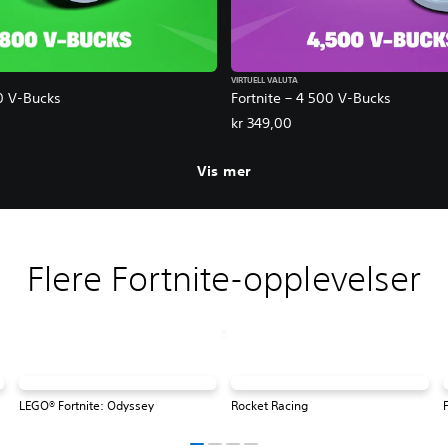
VIRTUELL VALUTA
0 V-Bucks
Fortnite – 4 500 V-Bucks
kr 349,00
Vis mer
Flere Fortnite-opplevelser
LEGO® Fortnite: Odyssey
Rocket Racing