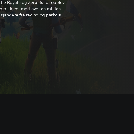
attle Royale og Zero Build, opplev
ler bli kjent med over en million
i sjangere fra racing og parkour