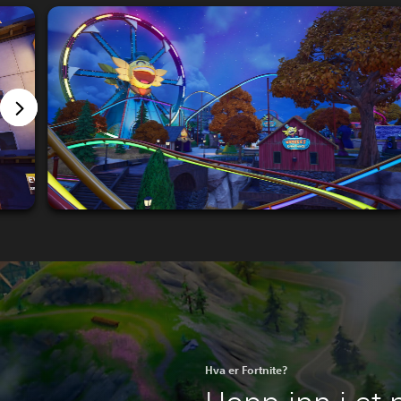
Hva er Fortnite?