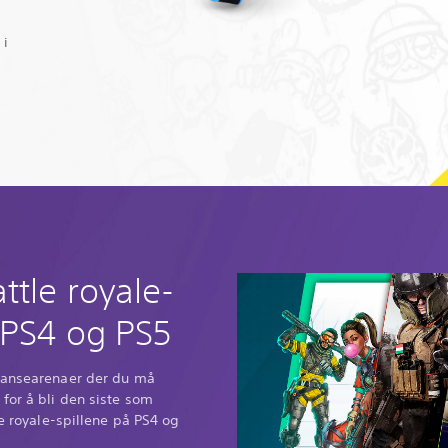
 i
ttle royale-
 PS4 og PS5
ransearenaer der du må
for å bli den siste som
le royale-spillene på PS4 og