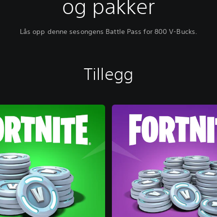
og pakker
Lås opp denne sesongens Battle Pass for 800 V-Bucks.
Tillegg