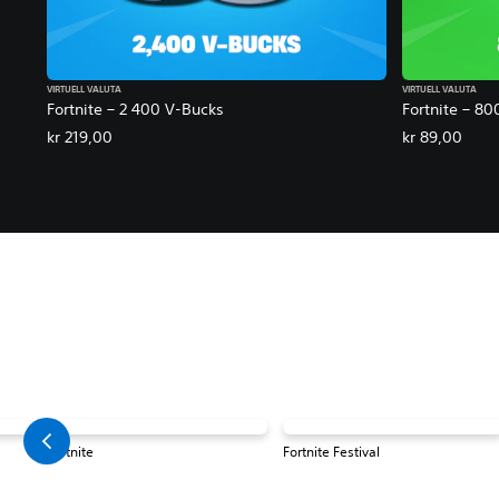
VIRTUELL VALUTA
VIRTUELL VALUTA
Fortnite – 2 400 V-Bucks
Fortnite – 80
kr 219,00
kr 89,00
Fortnite
Fortnite Festival