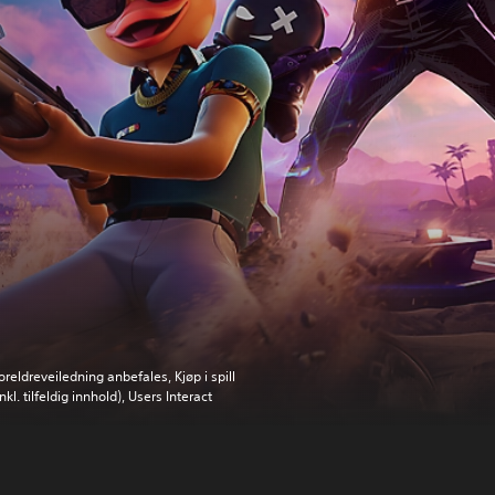
oreldreveiledning anbefales, Kjøp i spill
inkl. tilfeldig innhold), Users Interact