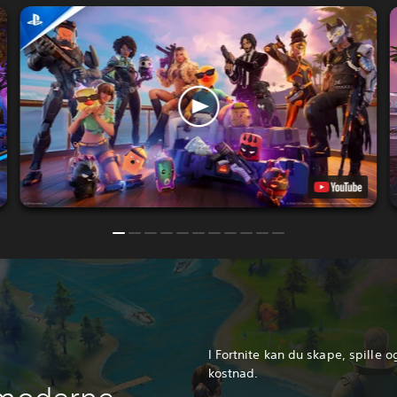
I Fortnite kan du skape, spille 
kostnad.