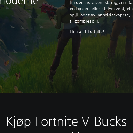
 moderne
Bli den siste som står igjen i B
en konsert eller et liveevent, el
spill laget av innholdsskapere, 
til zombiespill.
Finn alt i Fortnite!
Kjøp Fortnite V-Bucks