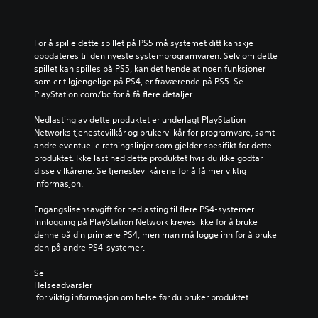
For å spille dette spillet på PS5 må systemet ditt kanskje 
oppdateres til den nyeste systemprogramvaren. Selv om dette 
spillet kan spilles på PS5, kan det hende at noen funksjoner 
som er tilgjengelige på PS4, er fraværende på PS5. Se 
PlayStation.com/bc for å få flere detaljer.
Nedlasting av dette produktet er underlagt PlayStation 
Networks tjenestevilkår og brukervilkår for programvare, samt 
andre eventuelle retningslinjer som gjelder spesifikt for dette 
produktet. Ikke last ned dette produktet hvis du ikke godtar 
disse vilkårene. Se tjenestevilkårene for å få mer viktig 
informasjon.
Engangslisensavgift for nedlasting til flere PS4-systemer. 
Innlogging på PlayStation Network kreves ikke for å bruke 
denne på din primære PS4, men man må logge inn for å bruke 
den på andre PS4-systemer.
Se 
Helseadvarsler
 for viktig informasjon om helse før du bruker produktet.