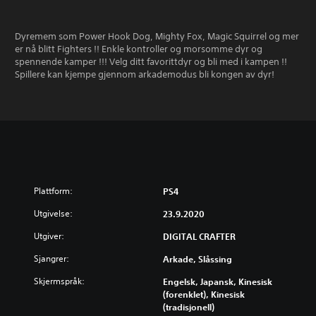
Dyremem som Power Hook Dog, Mighty Fox, Magic Squirrel og mer
er nå blitt Fighters !! Enkle kontroller og morsomme dyr og
spennende kamper !!! Velg ditt favorittdyr og bli med i kampen !!
Spillere kan kjempe gjennom arkademodus bli kongen av dyr!
Plattform:
PS4
Utgivelse:
23.9.2020
Utgiver:
DIGITAL CRAFTER
Sjangrer:
Arkade, Slåssing
Skjermspråk:
Engelsk, Japansk, Kinesisk
(forenklet), Kinesisk
(tradisjonell)