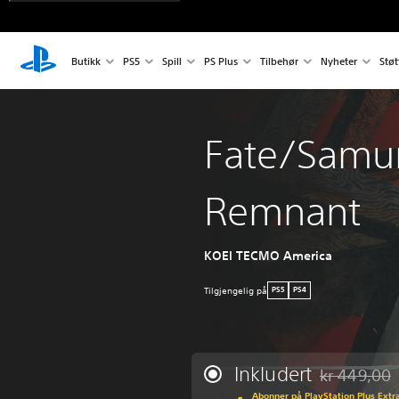
Butikk
PS5
Spill
PS Plus
Tilbehør
Nyheter
Støt
Fate/Samur
Remnant
KOEI TECMO America
Tilgjengelig på
PS5
PS4
Inkludert
kr 449,00
Nedsatt fra o
Abonner på PlayStation Plus Extra 