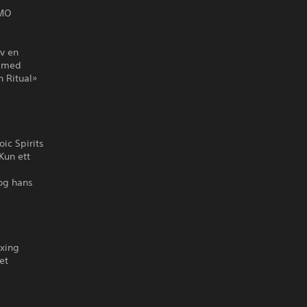
CMO
av en
r med
 Ritual»
ic Spirits
Kun ett
 og hans
axing
et