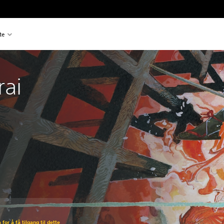
te
ai
pprinnelig pris på kr 449,00
for å få tilgang til dette