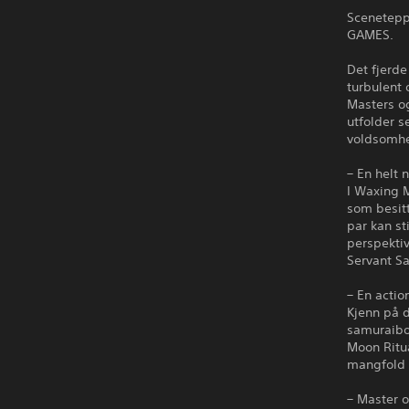
Scenetepp
GAMES.
Det fjerde
turbulent
Masters o
utfolder s
voldsomhe
– En helt 
I Waxing M
som besit
par kan st
perspektiv
Servant Sa
– En actio
Kjenn på d
samuraibo
Moon Ritua
mangfold 
– Master 