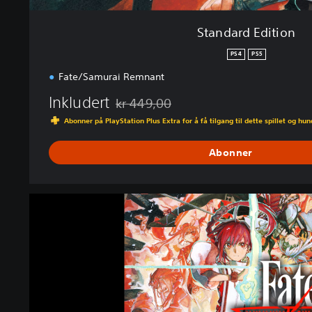
Standard Edition
PS4
PS5
Fate/Samurai Remnant
Inkludert
kr 449,00
Nedsatt fra opprinnelig pris på kr 449,00
Abonner på PlayStation Plus Extra for å få tilgang til dette spillet og hu
Abonner
F
a
t
e
/
S
a
m