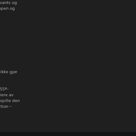
rvants og
ampen og
ikke gjør
PS5®-
iere av
spille den
tion –