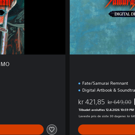
e
l
u
x
e
E
d
i
t
i
DEMO
o
n
Fate/Samurai Remnant
Digital Artbook & Soundtr
kr 421,85
kr 649,00
Nedsatt fra o
Tilbudet avsluttes 12.8.2026 10:59 PM
Laveste pris de siste 30 dagene: kr 6