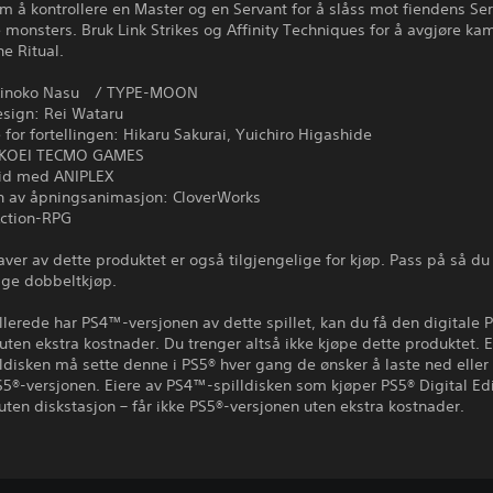
m å kontrollere en Master og en Servant for å slåss mot fiendens Se
 monsters. Bruk Link Strikes og Affinity Techniques for å avgjøre k
he Ritual.
 Kinoko Nasu / TYPE-MOON
esign: Rei Wataru
 for fortellingen: Hikaru Sakurai, Yuichiro Higashide
: KOEI TECMO GAMES
id med ANIPLEX
n av åpningsanimasjon: CloverWorks
Action-RPG
ver av dette produktet er også tilgjengelige for kjøp. Pass på så du 
ge dobbeltkjøp.
llerede har PS4™-versjonen av dette spillet, kan du få den digitale 
uten ekstra kostnader. Du trenger altså ikke kjøpe dette produktet. E
disken må sette denne i PS5® hver gang de ønsker å laste ned eller 
S5®-versjonen. Eiere av PS4™-spilldisken som kjøper PS5® Digital Edi
uten diskstasjon – får ikke PS5®-versjonen uten ekstra kostnader.