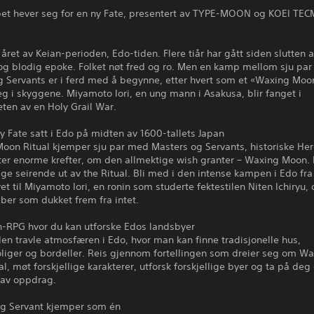
et hever seg for en ny Fate, presentert av TYPE-MOON og KOEI TE
 året av Keian-perioden, Edo-tiden. Flere tiår har gått siden slutten 
 og blodig epoke. Folket nøt fred og ro. Men en kamp mellom sju pa
g Servants er i ferd med å begynne, etter hvert som et «Waxing Moon
eg i skyggene. Miyamoto Iori, en ung mann i Asakusa, blir fanget i
ten av en Holy Grail War.
ny Fate satt i Edo på midten av 1600-tallets Japan
oon Ritual kjemper sju par med Masters og Servants, historiske Hero
ter enorme krefter, om den allmektige wish granter – Waxing Moon. 
ige seirende ut av the Ritual. Bli med i den intense kampen i Edo fra
et til Miyamoto Iori, en ronin som studerte fektestilen Niten Ichiryu,
ber som dukket frem fra intet.
n-RPG hvor du kan utforske Edos landsbyer
en travle atmosfæren i Edo, hvor man kan finne tradisjonelle hus,
liger og bordeller. Reis gjennom fortellingen som dreier seg om W
l, møt forskjellige karakterer, utforsk forskjellige byer og ta på deg 
av oppdrag.
og Servant kjemper som én