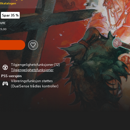
illkatalogen
Spar 35 %
pprinnelig pris på kr 449,00
 UTC
49,00
Tilgjengelighetsfunksjoner (12)
Tilgjengelighetsfunksjoner
PS5-versjon
Vibreringsfunksjon støttes
(DualSense trådløs kontroller)