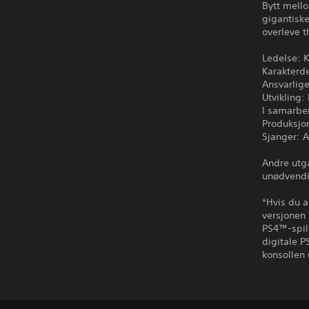
Bytt mello
gigantiske
overleve t
Ledelse:
Karakterd
Ansvarlige
Utvikling
I samarbe
Produksjo
Sjanger: 
Andre utga
unødvendi
*Hvis du a
versjonen 
PS4™-spill
digitale P
konsollen 