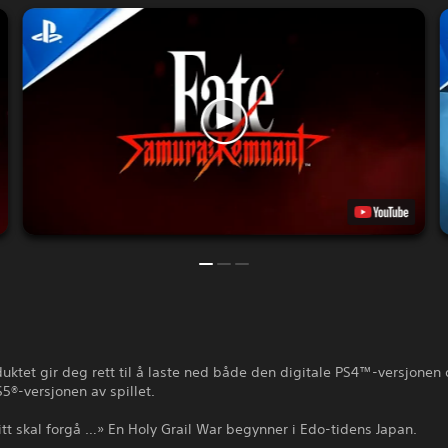
uktet gir deg rett til å laste ned både den digitale PS4™-versjonen
S5®-versjonen av spillet.
tt skal forgå …» En Holy Grail War begynner i Edo-tidens Japan.