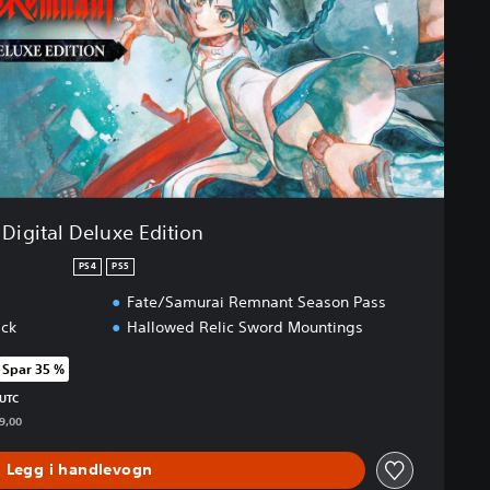
Digital Deluxe Edition
PS4
PS5
Fate/Samurai Remnant Season Pass
ack
Hallowed Relic Sword Mountings
Spar 35 %
pprinnelig pris på kr 649,00
 UTC
49,00
Legg i handlevogn