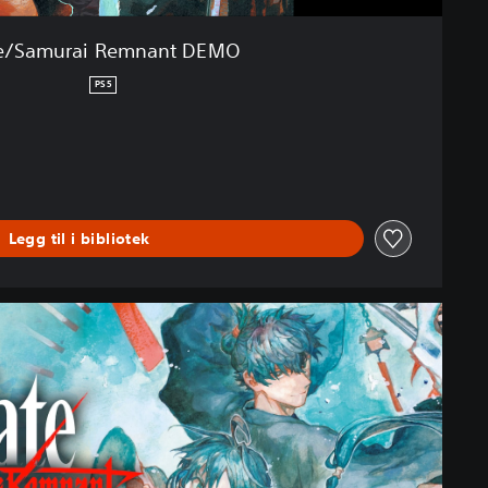
e/Samurai Remnant DEMO
PS5
Legg til i bibliotek