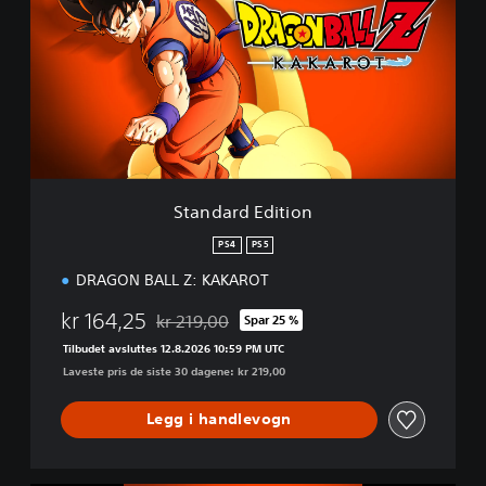
n
d
a
r
d
E
d
i
t
i
Standard Edition
o
n
PS4
PS5
DRAGON BALL Z: KAKAROT
kr 164,25
kr 219,00
Spar 25 %
Nedsatt fra opprinnelig pris på kr 219,00
Tilbudet avsluttes 12.8.2026 10:59 PM UTC
Laveste pris de siste 30 dagene: kr 219,00
Legg i handlevogn