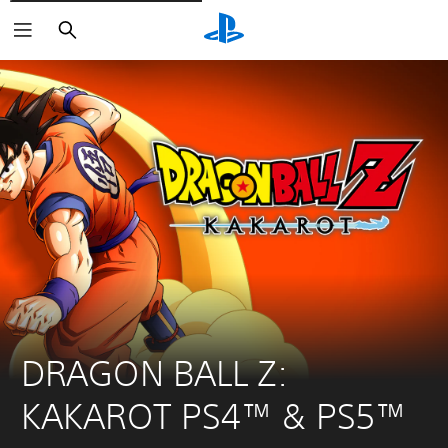
Søk
DRAGON BALL Z: 
KAKAROT PS4™ & PS5™