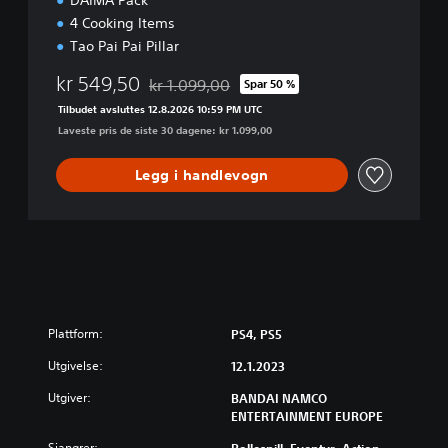
DAIMA Pack
4 Cooking Items
Tao Pai Pai Pillar
kr 549,50
kr 1.099,00
Spar 50 %
Nedsatt fra opprinnelig pris på kr 1.099,00
Tilbudet avsluttes 12.8.2026 10:59 PM UTC
Laveste pris de siste 30 dagene: kr 1.099,00
Legg i handlevogn
Plattform:
PS4, PS5
Utgivelse:
12.1.2023
Utgiver:
BANDAI NAMCO
ENTERTAINMENT EUROPE
Sjangrer: