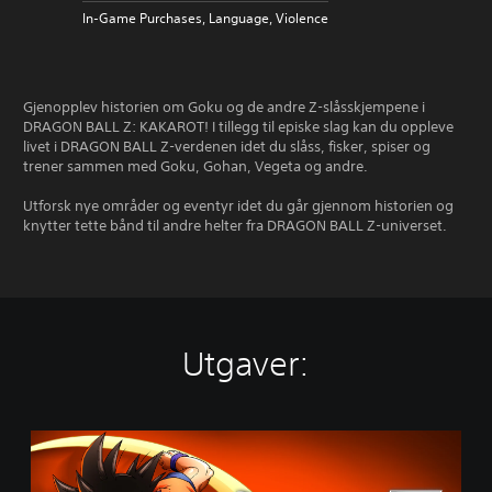
In-Game Purchases, Language, Violence
Gjenopplev historien om Goku og de andre Z-slåsskjempene i
DRAGON BALL Z: KAKAROT! I tillegg til episke slag kan du oppleve
livet i DRAGON BALL Z-verdenen idet du slåss, fisker, spiser og
trener sammen med Goku, Gohan, Vegeta og andre.
Utforsk nye områder og eventyr idet du går gjennom historien og
knytter tette bånd til andre helter fra DRAGON BALL Z-universet.
Utgaver:
S
t
a