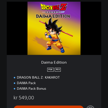
e
D
r
a
s
i
i
m
o
a
n
E
d
i
t
i
o
n
Daima Edition
PS4
PS5
DRAGON BALL Z: KAKAROT
DAIMA Pack
DAIMA Pack Bonus
kr 549,00