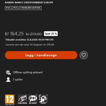
BANDAI NAMCO ENTERTAINMENT EUROPE
PS4
PS5
STANDARD EDITION
kr 164,25
kr 219,00
Spar 25 %
Nedsatt fra opprinnelig pris på kr 219,00
Tilbudet avsluttes 12.8.2026 10:59 PM UTC
Laveste pris de siste 30 dagene: kr 219,00
Legg i handlevogn
Offline-spilling aktivert
1 spiller