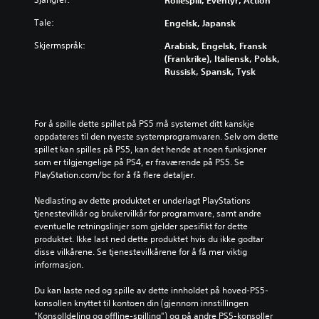
Rollespill, Eventyr, Action
Tale:
Engelsk, Japansk
Skjermspråk:
Arabisk, Engelsk, Fransk
(Frankrike), Italiensk, Polsk,
Russisk, Spansk, Tysk
For å spille dette spillet på PS5 må systemet ditt kanskje 
oppdateres til den nyeste systemprogramvaren. Selv om dette 
spillet kan spilles på PS5, kan det hende at noen funksjoner 
som er tilgjengelige på PS4, er fraværende på PS5. Se 
PlayStation.com/bc for å få flere detaljer.
Nedlasting av dette produktet er underlagt PlayStations 
tjenestevilkår og brukervilkår for programvare, samt andre 
eventuelle retningslinjer som gjelder spesifikt for dette 
produktet. Ikke last ned dette produktet hvis du ikke godtar 
disse vilkårene. Se tjenestevilkårene for å få mer viktig 
informasjon.
Du kan laste ned og spille av dette innholdet på hoved-PS5-
konsollen knyttet til kontoen din (gjennom innstillingen 
"Konsolldeling og offline-spilling") og på andre PS5-konsoller 