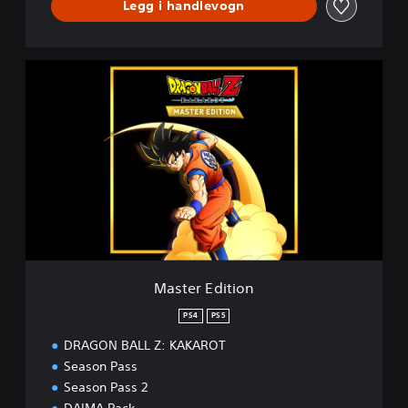
Legg i handlevogn
M
a
s
t
e
r
E
d
i
t
i
o
n
Master Edition
PS4
PS5
DRAGON BALL Z: KAKAROT
Season Pass
Season Pass 2