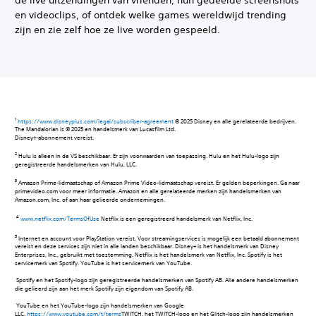
en videoclips, of ontdek welke games wereldwijd trending
zijn en zie zelf hoe ze live worden gespeeld.
https://www.disneyplus.com/legal/subscriber-agreement
© 2025 Disney en alle gerelateerde bedrijven.
The Mandalorian is © 2025 en handelsmerk van Lucasfilm Ltd.
Disney+-abonnement vereist.‎
‎ ‎
Hulu is alleen in de VS beschikbaar. Er zijn voorwaarden van toepassing.‎ Hulu en het Hulu-logo zijn
geregistreerde handelsmerken van Hulu, LLC.‎
‎ ‎
Amazon Prime-lidmaatschap of Amazon Prime Video-lidmaatschap vereist. Er gelden beperkingen. Ga naar
primevideo.com voor meer informatie. Amazon en alle gerelateerde merken zijn handelsmerken van
Amazon.com, Inc. of aan haar gelieerde ondernemingen.‎
www.netflix.com/TermsOfUse
Netflix is een geregistreerd handelsmerk van Netflix, Inc.
5
Internet en account voor PlayStation vereist. Voor streamingservices is mogelijk een betaald abonnement
vereist en deze services zijn niet in alle landen beschikbaar. Disney+ is het handelsmerk van Disney
Enterprises, Inc., gebruikt met toestemming. Netflix is het handelsmerk van Netflix, Inc. Spotify is het
servicemerk van Spotify. YouTube is het servicemerk van YouTube.
‎ Spotify en het Spotify-logo zijn geregistreerde handelsmerken van Spotify AB. Alle andere handelsmerken
die gelieerd zijn aan het merk Spotify zijn eigendom van Spotify AB.
‎ YouTube en het YouTube-logo zijn handelsmerken van Google
LLC.
https://www.youtube.com/t/terms
TWITCH, het TWITCH-logo en het Glitch-logo zijn handelsmerken