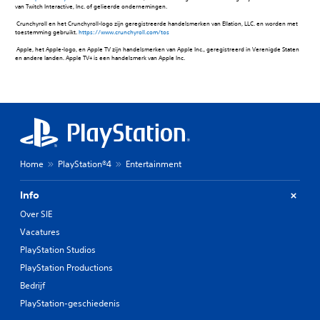
van Twitch Interactive, Inc. of gelieerde ondernemingen.‎
‎ Crunchyroll en het Crunchyroll-logo zijn geregistreerde handelsmerken van Ellation, LLC. en worden met
toestemming gebruikt.
https://www.crunchyroll.com/tos
‎ Apple, het Apple-logo, en Apple TV zijn handelsmerken van Apple Inc., geregistreerd in Verenigde Staten
en andere landen. Apple TV+ is een handelsmerk van Apple Inc.
Home
PlayStation®4
Entertainment
Info
Over SIE
Vacatures
PlayStation Studios
PlayStation Productions
Bedrijf
PlayStation-geschiedenis