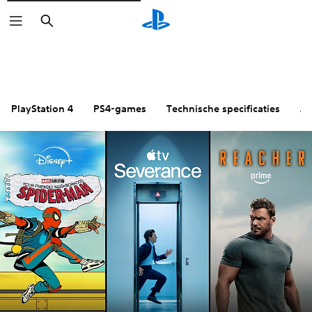
Zoeken
PlayStation 4
PS4-games
Technische specificaties
Ac