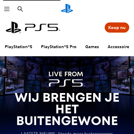
Zoeken
Koop nu
PlayStation®5
PlayStation®5 Pro
Games
Accessoires
WIJ BRENGEN JE
HET
BUITENGEWONE
LAATSTE NIEUWS: Steeds meer buitengewone