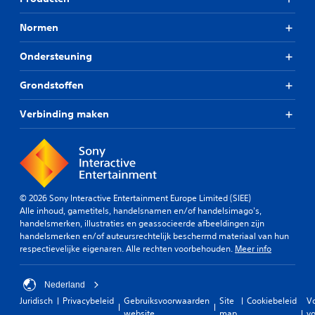
Normen
Ondersteuning
Grondstoffen
Verbinding maken
© 2026 Sony Interactive Entertainment Europe Limited (SIEE)
Alle inhoud, gametitels, handelsnamen en/of handelsimago's,
handelsmerken, illustraties en geassocieerde afbeeldingen zijn
handelsmerken en/of auteursrechtelijk beschermd materiaal van hun
respectievelijke eigenaren. Alle rechten voorbehouden.
Meer info
Nederland
Juridisch
Privacybeleid
Gebruiksvoorwaarden
Site
Cookiebeleid
V
website
map
vo