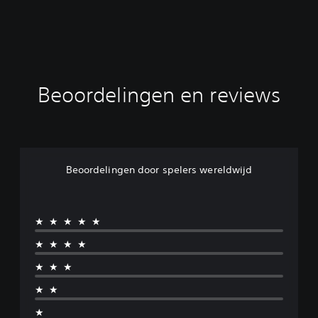
i
t
i
o
n
Beoordelingen en reviews
Beoordelingen door spelers wereldwijd
★★★★★
★★★★
★★★
★★
★