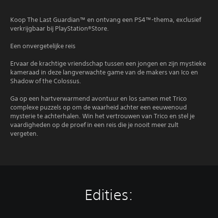
Koop The Last Guardian™ en ontvang een PS4™-thema, exclusief
verkrijgbaar bij PlayStation®Store.
Een onvergetelijke reis
Ervaar de krachtige vriendschap tussen een jongen en zijn mystieke
kameraad in deze langverwachte game van de makers van Ico en
Shadow of the Colossus.
Ga op een hartverwarmend avontuur en los samen met Trico
complexe puzzels op om de waarheid achter een eeuwenoud
mysterie te achterhalen. Win het vertrouwen van Trico en stel je
vaardigheden op de proef in een reis die je nooit meer zult
vergeten.
Edities: