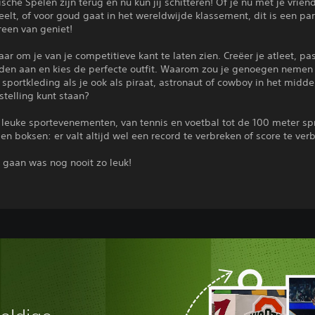
che Spelen zijn terug en nu kun jij schitteren! Of je nu met je vrien
eelt, of voor goud gaat in het wereldwijde klassement, dit is een p
reen van geniet!
aar om je van je competitieve kant te laten zien. Creëer je atleet, pa
den aan en kies de perfecte outfit. Waarom zou je genoegen nemen
sportkleding als je ook als piraat, astronaut of cowboy in het midd
telling kunt staan?
8 leuke sportevenementen, van tennis en voetbal tot de 100 meter spr
en boksen: er valt altijd wel een record te verbreken of score te ver
 gaan was nog nooit zo leuk!