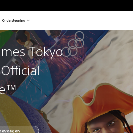
Ondersteuning
ames Tokyo
Official
me™
toevoegen