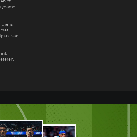
den of
artygame
s diens
 met
elpunt van
int,
beteren.