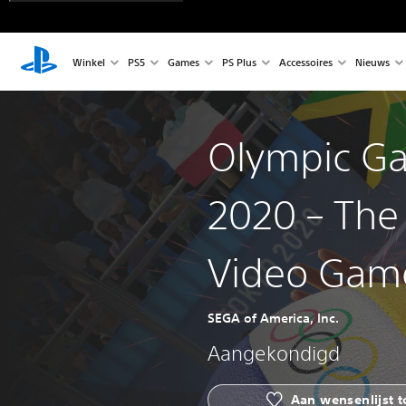
Winkel
PS5
Games
PS Plus
Accessoires
Nieuws
Olympic G
2020 – The 
Video Ga
SEGA of America, Inc.
Aangekondigd
Aan wensenlijst 