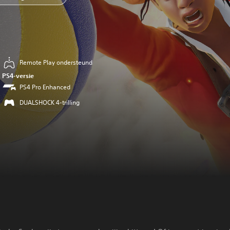
Remote Play ondersteund
PS4-versie
PS4 Pro Enhanced
DUALSHOCK 4-trilling