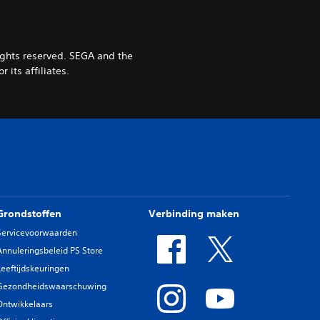
ghts reserved. SEGA and the
its affiliates.
Grondstoffen
Verbinding maken
Servicevoorwaarden
Annuleringsbeleid PS Store
Leeftijdskeuringen
Gezondheidswaarschuwing
Ontwikkelaars