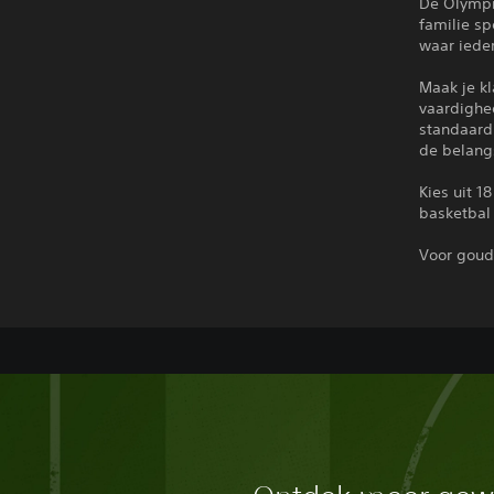
De Olympis
familie sp
waar iede
Maak je kl
vaardighe
standaard 
de belangs
Kies uit 1
basketbal 
Voor goud