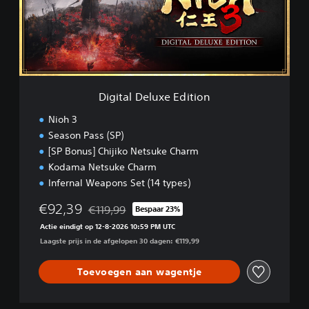
l
D
e
l
u
x
e
Digital Deluxe Edition
E
d
Nioh 3
i
Season Pass (SP)
t
[SP Bonus] Chijiko Netsuke Charm
i
o
Kodama Netsuke Charm
n
Infernal Weapons Set (14 types)
€92,39
€119,99
Bespaar 23%
Korting ten opzichte van de oorspronkelijke prijs
Actie eindigt op 12-8-2026 10:59 PM UTC
Laagste prijs in de afgelopen 30 dagen: €119,99
Toevoegen aan wagentje