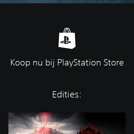
Koop nu bij PlayStation Store
Edities:
S
t
a
n