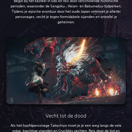
Begin bij het kasteel in Edo en reis door verschillende historische
perioden, waaronder de Sengoku-, Heian- en Bakumatsu-tijdperken.
Tijdens je epische avontuur door het oude Japan ontmoet je allerlei
personages, vecht je tegen formidabele vijanden en ontrafel je
geheimen.
Vecht tot de dood
Als het hoofdpersonage Takechiyo moet je je een weg langs de vele
yokai, krachtige vijanden en Crucibles vechten. Reis door de tijd en