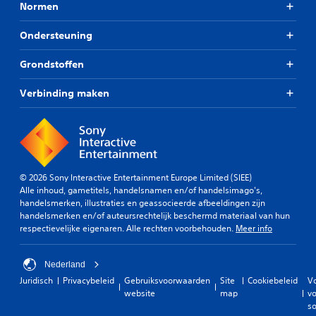
d
Normen
b
e
a
g
Ondersteuning
r
a
e
m
Grondstoffen
j
e
o
p
y
Verbinding maken
l
s
a
y
t
o
i
f
c
t
k
i
g
© 2026 Sony Interactive Entertainment Europe Limited (SIEE)
j
Alle inhoud, gametitels, handelsnamen en/of handelsimago's,
e
d
handelsmerken, illustraties en geassocieerde afbeeldingen zijn
v
e
handelsmerken en/of auteursrechtelijk beschermd materiaal van hun
o
n
respectievelijke eigenaren. Alle rechten voorbehouden.
Meer info
e
s
v
l
i
i
Nederland
d
g
Juridisch
Privacybeleid
Gebruiksvoorwaarden
Site
Cookiebeleid
V
e
h
website
map
vo
o
e
so
b