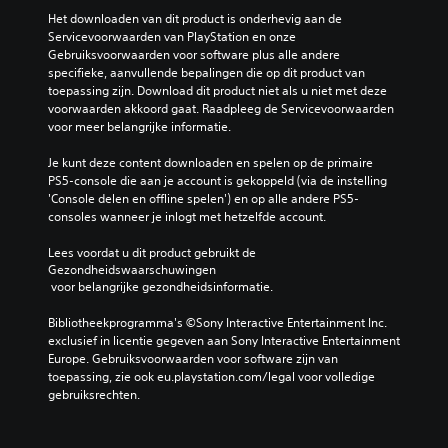
a
p
f
d
m
Het downloaden van dit product is onderhevig aan de 
a
t
h
e
Servicevoorwaarden van PlayStation en onze 
a
t
o
p
Gebruiksvoorwaarden voor software plus alle andere 
l
e
o
l
specifieke, aanvullende bepalingen die op dit product van 
d
z
r
a
toepassing zijn. Download dit product niet als u niet met deze 
e
e
t
y
voorwaarden akkoord gaat. Raadpleeg de Servicevoorwaarden 
b
g
.
b
voor meer belangrijke informatie.
e
g
e
d
e
k
Je kunt deze content downloaden en spelen op de primaire 
i
n
i
PS5-console die aan je account is gekoppeld (via de instelling 
e
o
j
'Console delen en offline spelen') en op alle andere PS5-
n
f
k
consoles wanneer je inlogt met hetzelfde account.
i
t
e
n
e
n
Lees voordat u dit product gebruikt de 
g
k
Gezondheidswaarschuwingen
.
s
s
 voor belangrijke gezondheidsinformatie.
e
t
l
h
G
Bibliotheekprogramma's ©Sony Interactive Entertainment Inc. 
e
o
a
exclusief in licentie gegeven aan Sony Interactive Entertainment 
m
e
m
Europe. Gebruiksvoorwaarden voor software zijn van 
e
f
toepassing, zie ook eu.playstation.com/legal voor volledige 
e
n
t
gebruiksrechten.
p
t
i
e
n
a
n
t
u