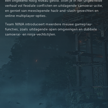
een ongekend hoog niveau getild. Stort je in het uitgebreide
verhaal vol feodale conflicten en uitdagende samoerai-actie,
en geniet van meeslepende hack-and-slash-gevechten en
online multiplayer-opties.
Team NINJA introduceert meerdere nieuwe gameplay-
functies, zoals uitdagende open omgevingen en dubbele
samoerai- en ninja-vechtstijlen.‎