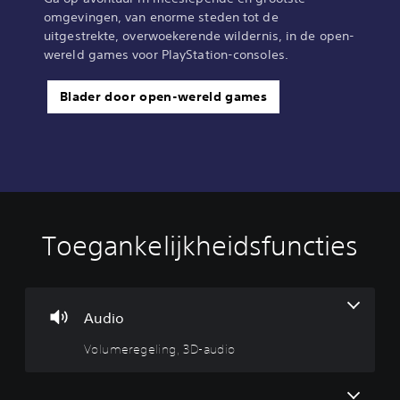
omgevingen, van enorme steden tot de
uitgestrekte, overwoekerende wildernis, in de open-
wereld games voor PlayStation-consoles.‎
Blader door open-wereld games
Toegankelijkheidsfuncties
V
O
B
B
C
o
n
e
e
o
l
d
d
d
m
u
e
i
i
m
m
r
e
e
u
Audio
e
t
n
n
n
Volumeregeling, 3D-audio
r
i
i
i
i
e
t
n
n
c
g
e
g
g
a