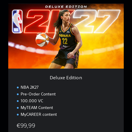
D
e
l
u
x
e
E
d
i
t
i
o
n
Deluxe Edition
NBA 2K27
Pre-Order Content
100.000 VC
MyTEAM Content
MyCAREER content
€99,99