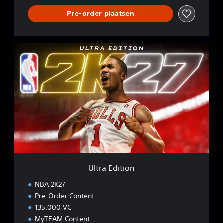
Pre-order plaatsen
U
l
t
r
a
E
d
i
t
i
o
n
Ultra Edition
NBA 2K27
Pre-Order Content
135.000 VC
MyTEAM Content