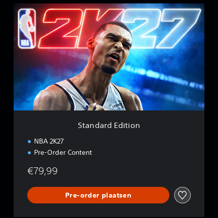
S
t
a
n
d
a
r
d
E
d
i
t
i
Standard Edition
o
n
NBA 2K27
Pre-Order Content
€79,99
Pre-order plaatsen