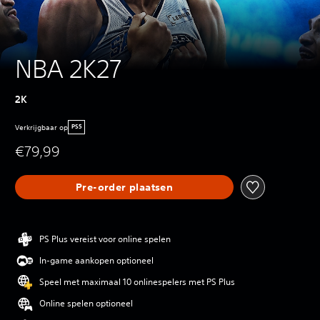
NBA 2K27
2K
Verkrijgbaar op
PS5
€79,99
Pre-order plaatsen
PS Plus vereist voor online spelen
In-game aankopen optioneel
Speel met maximaal 10 onlinespelers met PS Plus
Online spelen optioneel