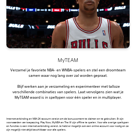
MyTEAM
Verzamel je favoriete NBA- en WNBA-spelers en stel een droomteam
samen waar nog lang over zal worden gepraat.
‎ Blijf werken aan je verzameling en experimenteer met talloze
verschillende combinaties van spelers. Laat vervolgens zien wat je
MyTEAM waard is in speltypen voor één speler en in multiplayer.
Internetverbinding en NBA 2K-account vereist om de bonuscontent te claimen en te gebruiken. Er zijn
voorwaarden van toepassing‎. Play Now, MyNBA en The W zijn offline te spelen. Voor alle overige speltypen
en functies is een internetverbinding vereist. Je hebt er mogelijk ook een online account voor nodig en ze
zijn mogelijk niet altijd beschikbaar voor alle spelers.