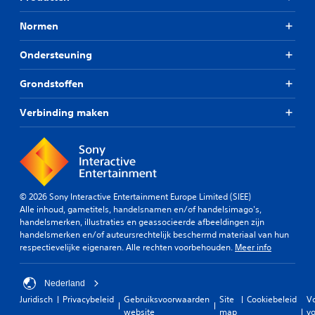
Normen
Ondersteuning
Grondstoffen
Verbinding maken
© 2026 Sony Interactive Entertainment Europe Limited (SIEE)
Alle inhoud, gametitels, handelsnamen en/of handelsimago's,
handelsmerken, illustraties en geassocieerde afbeeldingen zijn
handelsmerken en/of auteursrechtelijk beschermd materiaal van hun
respectievelijke eigenaren. Alle rechten voorbehouden.
Meer info
Nederland
Juridisch
Privacybeleid
Gebruiksvoorwaarden
Site
Cookiebeleid
V
website
map
vo