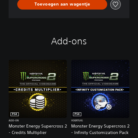
Toevoegen aan wagentje
r
o
s
s
-
T
Add-ons
h
e
O
f
f
i
c
i
a
l
V
i
d
PS4
PS4
e
o
ADD-ON
VOERTUIG
Monster Energy Supercross 2
Monster Energy Supercross 2
g
- Credits Multiplier
- Infinity Customization Pack
a