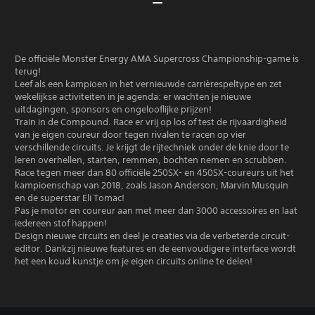
De officiële Monster Energy AMA Supercross Championship-game is
terug!
Leef als een kampioen in het vernieuwde carrièrespeltype en zet
wekelijkse activiteiten in je agenda: er wachten je nieuwe
uitdagingen, sponsors en ongelooflijke prijzen!
Train in de Compound. Race er vrij op los of test de rijvaardigheid
van je eigen coureur door tegen rivalen te racen op vier
verschillende circuits. Je krijgt de rijtechniek onder de knie door te
leren overhellen, starten, remmen, bochten nemen en scrubben.
Race tegen meer dan 80 officiële 250SX- en 450SX-coureurs uit het
kampioenschap van 2018, zoals Jason Anderson, Marvin Musquin
en de superstar Eli Tomac!
Pas je motor en coureur aan met meer dan 3000 accessoires en laat
iedereen stof happen!
Design nieuwe circuits en deel je creaties via de verbeterde circuit-
editor. Dankzij nieuwe features en de eenvoudigere interface wordt
het een koud kunstje om je eigen circuits online te delen!