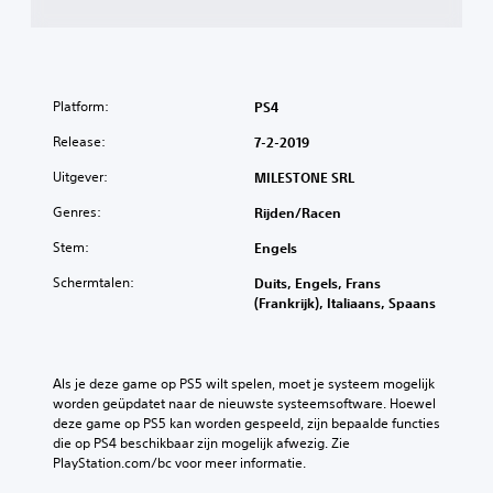
Platform:
PS4
Release:
7-2-2019
Uitgever:
MILESTONE SRL
Genres:
Rijden/racen
Stem:
Engels
Schermtalen:
Duits, Engels, Frans
(Frankrijk), Italiaans, Spaans
Als je deze game op PS5 wilt spelen, moet je systeem mogelijk 
worden geüpdatet naar de nieuwste systeemsoftware. Hoewel 
deze game op PS5 kan worden gespeeld, zijn bepaalde functies 
die op PS4 beschikbaar zijn mogelijk afwezig. Zie 
PlayStation.com/bc voor meer informatie.