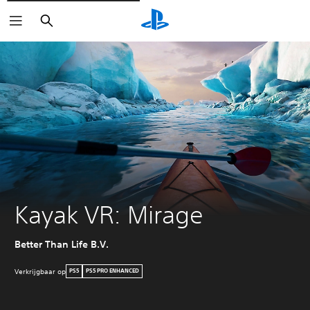
Zoeken
Kayak VR: Mirage
Better Than Life B.V.
Verkrijgbaar op
PS5
PS5 PRO ENHANCED