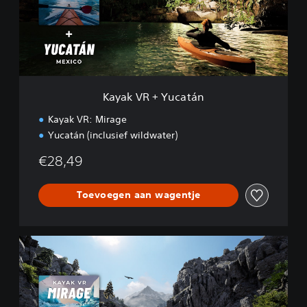
R
+
Y
u
c
a
t
Kayak VR + Yucatán
á
n
Kayak VR: Mirage
Yucatán (inclusief wildwater)
€28,49
Toevoegen aan wagentje
K
a
y
a
k