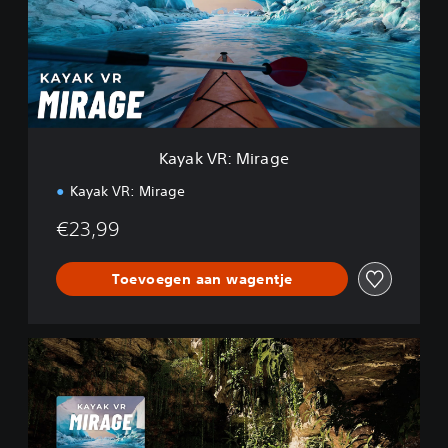
V
R
:
M
i
r
a
g
Kayak VR: Mirage
e
Kayak VR: Mirage
€23,99
Toevoegen aan wagentje
K
a
y
a
k
V