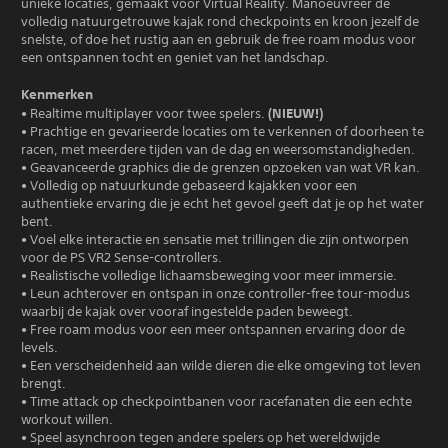
unieke locaties, gemaakt voor Virtual Reality. Manoeuvreer de
volledig natuurgetrouwe kajak rond checkpoints en kroon jezelf de
snelste, of doe het rustig aan en gebruik de free roam modus voor
een ontspannen tocht en geniet van het landschap.
Kenmerken
(NIEUW!)
• Realtime multiplayer voor twee spelers.
• Prachtige en gevarieerde locaties om te verkennen of doorheen te
racen, met meerdere tijden van de dag en weersomstandigheden.
• Geavanceerde graphics die de grenzen opzoeken van wat VR kan.
• Volledig op natuurkunde gebaseerd kajakken voor een
authentieke ervaring die je echt het gevoel geeft dat je op het water
bent.
• Voel elke interactie en sensatie met trillingen die zijn ontworpen
voor de PS VR2 Sense-controllers.
• Realistische volledige lichaamsbeweging voor meer immersie.
• Leun achterover en ontspan in onze controller-free tour-modus
waarbij de kajak over vooraf ingestelde paden beweegt.
• Free roam modus voor een meer ontspannen ervaring door de
levels.
• Een verscheidenheid aan wilde dieren die elke omgeving tot leven
brengt.
• Time attack op checkpointbanen voor racefanaten die een echte
workout willen.
• Speel asynchroon tegen andere spelers op het wereldwijde