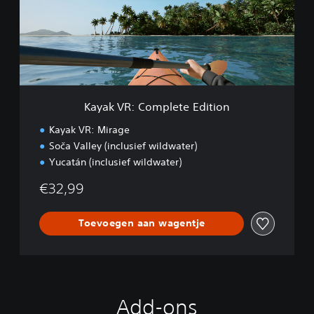
V
R
:
C
o
m
p
l
Kayak VR: Complete Edition
e
t
Kayak VR: Mirage
e
Soča Valley (inclusief wildwater)
E
Yucatán (inclusief wildwater)
d
i
€32,99
t
i
o
Toevoegen aan wagentje
n
Add-ons