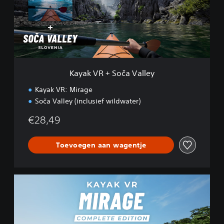
V
R
+
S
o
č
a
V
Kayak VR + Soča Valley
a
l
Kayak VR: Mirage
l
Soča Valley (inclusief wildwater)
e
y
€28,49
Toevoegen aan wagentje
K
a
y
a
k