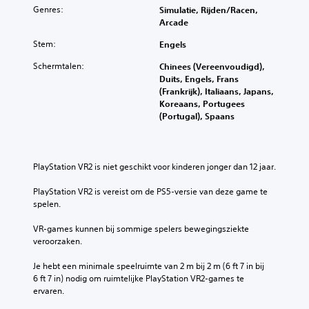
Genres:
Simulatie, Rijden/racen,
Arcade
Stem:
Engels
Schermtalen:
Chinees (Vereenvoudigd),
Duits, Engels, Frans
(Frankrijk), Italiaans, Japans,
Koreaans, Portugees
(Portugal), Spaans
PlayStation VR2 is niet geschikt voor kinderen jonger dan 12 jaar.
PlayStation VR2 is vereist om de PS5-versie van deze game te 
spelen.
VR-games kunnen bij sommige spelers bewegingsziekte 
veroorzaken.
Je hebt een minimale speelruimte van 2 m bij 2 m (6 ft 7 in bij 
6 ft 7 in) nodig om ruimtelijke PlayStation VR2-games te 
ervaren.