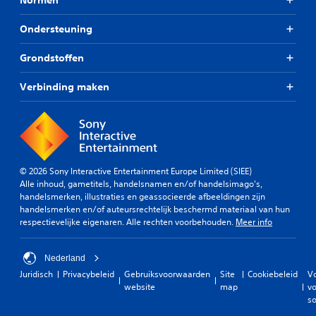
Ondersteuning
Grondstoffen
Verbinding maken
© 2026 Sony Interactive Entertainment Europe Limited (SIEE)
Alle inhoud, gametitels, handelsnamen en/of handelsimago's,
handelsmerken, illustraties en geassocieerde afbeeldingen zijn
handelsmerken en/of auteursrechtelijk beschermd materiaal van hun
respectievelijke eigenaren. Alle rechten voorbehouden.
Meer info
Nederland
Juridisch
Privacybeleid
Gebruiksvoorwaarden
Site
Cookiebeleid
V
website
map
vo
so