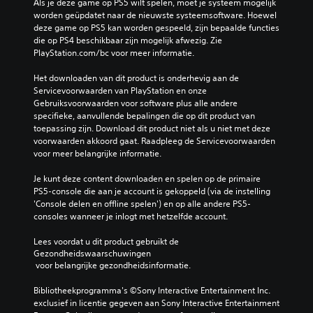
Als je deze game op PS5 wilt spelen, moet je systeem mogelijk 
worden geüpdatet naar de nieuwste systeemsoftware. Hoewel 
deze game op PS5 kan worden gespeeld, zijn bepaalde functies 
die op PS4 beschikbaar zijn mogelijk afwezig. Zie 
PlayStation.com/bc voor meer informatie.
Het downloaden van dit product is onderhevig aan de 
Servicevoorwaarden van PlayStation en onze 
Gebruiksvoorwaarden voor software plus alle andere 
specifieke, aanvullende bepalingen die op dit product van 
toepassing zijn. Download dit product niet als u niet met deze 
voorwaarden akkoord gaat. Raadpleeg de Servicevoorwaarden 
voor meer belangrijke informatie.
Je kunt deze content downloaden en spelen op de primaire 
PS5-console die aan je account is gekoppeld (via de instelling 
'Console delen en offline spelen') en op alle andere PS5-
consoles wanneer je inlogt met hetzelfde account.
Lees voordat u dit product gebruikt de 
Gezondheidswaarschuwingen
 voor belangrijke gezondheidsinformatie.
Bibliotheekprogramma's ©Sony Interactive Entertainment Inc. 
exclusief in licentie gegeven aan Sony Interactive Entertainment 