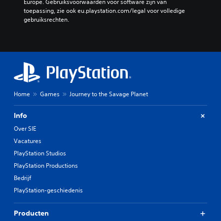
Europe. Gebruiksvoorwaarden voor software zijn van 
toepassing, zie ook eu.playstation.com/legal voor volledige 
gebruiksrechten.
Home
Games
Journey to the Savage Planet
Info
Over SIE
Vacatures
PlayStation Studios
PlayStation Productions
Bedrijf
PlayStation-geschiedenis
Producten