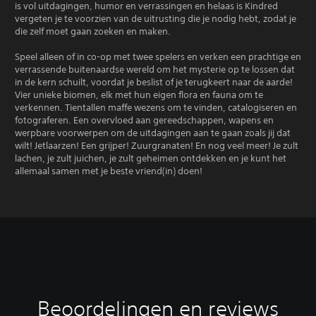
is vol uitdagingen, humor en verrassingen en helaas is Kindred
vergeten je te voorzien van de uitrusting die je nodig hebt, zodat je
die zelf moet gaan zoeken en maken.
Speel alleen of in co-op met twee spelers en verken een prachtige en
verrassende buitenaardse wereld om het mysterie op te lossen dat
in de kern schuilt, voordat je beslist of je terugkeert naar de aarde!
Vier unieke biomen, elk met hun eigen flora en fauna om te
verkennen. Tientallen maffe wezens om te vinden, catalogiseren en
fotograferen. Een overvloed aan gereedschappen, wapens en
werpbare voorwerpen om de uitdagingen aan te gaan zoals jij dat
wilt! Jetlaarzen! Een grijper! Zuurgranaten! En nog veel meer! Je zult
lachen, je zult juichen, je zult geheimen ontdekken en je kunt het
allemaal samen met je beste vriend(in) doen!
Beoordelingen en reviews