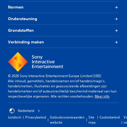
Normen
Ondersteuning
Grondstoffen
Verbinding maken
© 2026 Sony Interactive Entertainment Europe Limited (SIEE)
Alle inhoud, gametitels, handelsnamen en/of handelsimago's,
handelsmerken, illustraties en geassocieerde afbeeldingen zijn
handelsmerken en/of auteursrechtelijk beschermd materiaal van hun
respectievelijke eigenaren. Alle rechten voorbehouden.
Meer info
Nederland
Juridisch
Privacybeleid
Gebruiksvoorwaarden
Site
Cookiebeleid
V
website
map
vo