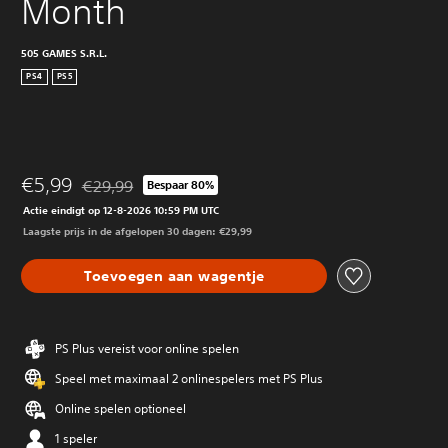
Month
505 GAMES S.R.L.
PS4
PS5
€5,99
€29,99
Bespaar 80%
Korting ten opzichte van de oorspronkelijke prijs van €2
Actie eindigt op 12-8-2026 10:59 PM UTC
Laagste prijs in de afgelopen 30 dagen: €29,99
Toevoegen aan wagentje
PS Plus vereist voor online spelen
Speel met maximaal 2 onlinespelers met PS Plus
Online spelen optioneel
1 speler