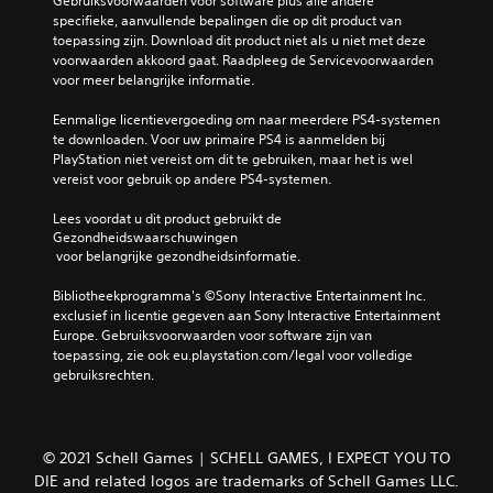
Gebruiksvoorwaarden voor software plus alle andere 
specifieke, aanvullende bepalingen die op dit product van 
toepassing zijn. Download dit product niet als u niet met deze 
voorwaarden akkoord gaat. Raadpleeg de Servicevoorwaarden 
voor meer belangrijke informatie.
Eenmalige licentievergoeding om naar meerdere PS4-systemen 
te downloaden. Voor uw primaire PS4 is aanmelden bij 
PlayStation niet vereist om dit te gebruiken, maar het is wel 
vereist voor gebruik op andere PS4-systemen.
Lees voordat u dit product gebruikt de 
Gezondheidswaarschuwingen
 voor belangrijke gezondheidsinformatie.
Bibliotheekprogramma's ©Sony Interactive Entertainment Inc. 
exclusief in licentie gegeven aan Sony Interactive Entertainment 
Europe. Gebruiksvoorwaarden voor software zijn van 
toepassing, zie ook eu.playstation.com/legal voor volledige 
gebruiksrechten.
© 2021 Schell Games | SCHELL GAMES, I EXPECT YOU TO
DIE and related logos are trademarks of Schell Games LLC.