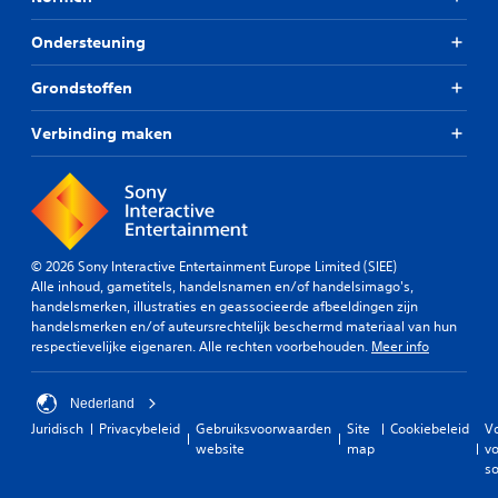
Ondersteuning
Grondstoffen
Verbinding maken
© 2026 Sony Interactive Entertainment Europe Limited (SIEE)
Alle inhoud, gametitels, handelsnamen en/of handelsimago's,
handelsmerken, illustraties en geassocieerde afbeeldingen zijn
handelsmerken en/of auteursrechtelijk beschermd materiaal van hun
respectievelijke eigenaren. Alle rechten voorbehouden.
Meer info
Nederland
Juridisch
Privacybeleid
Gebruiksvoorwaarden
Site
Cookiebeleid
V
website
map
vo
so