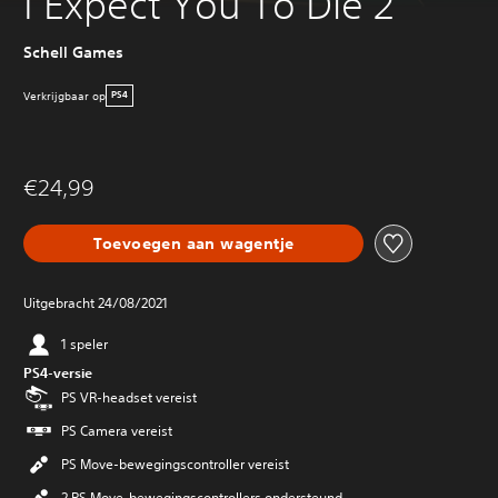
I Expect You To Die 2
Schell Games
Verkrijgbaar op
PS4
€24,99
Toevoegen aan wagentje
Uitgebracht 24/08/2021
1 speler
PS4-versie
PS VR-headset vereist
PS Camera vereist
PS Move-bewegingscontroller vereist
2 PS Move-bewegingscontrollers ondersteund