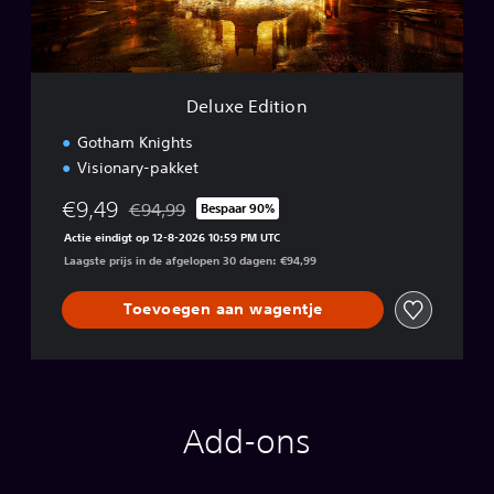
i
t
i
o
n
Deluxe Edition
Gotham Knights
Visionary-pakket
€9,49
€94,99
Bespaar 90%
Korting ten opzichte van de oorspronkelijke prijs 
Actie eindigt op 12-8-2026 10:59 PM UTC
Laagste prijs in de afgelopen 30 dagen: €94,99
Toevoegen aan wagentje
Add-ons