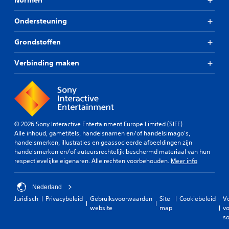
Normen
Ondersteuning
Grondstoffen
Verbinding maken
© 2026 Sony Interactive Entertainment Europe Limited (SIEE)
Alle inhoud, gametitels, handelsnamen en/of handelsimago's,
handelsmerken, illustraties en geassocieerde afbeeldingen zijn
handelsmerken en/of auteursrechtelijk beschermd materiaal van hun
respectievelijke eigenaren. Alle rechten voorbehouden.
Meer info
Nederland
Juridisch
Privacybeleid
Gebruiksvoorwaarden
Site
Cookiebeleid
V
website
map
vo
so