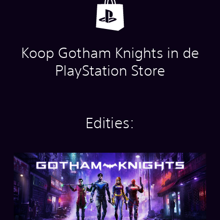
Koop Gotham Knights in de
PlayStation Store
Edities:
S
t
a
n
d
a
r