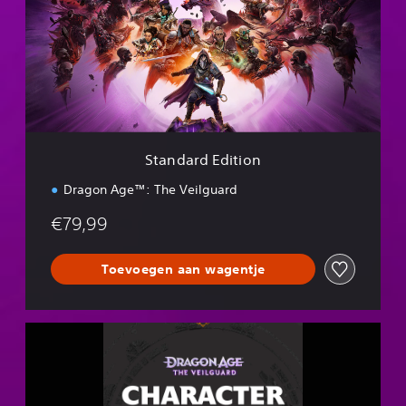
d
a
r
d
E
d
i
t
i
Standard Edition
o
n
Dragon Age™: The Veilguard
€79,99
Toevoegen aan wagentje
D
r
a
g
o