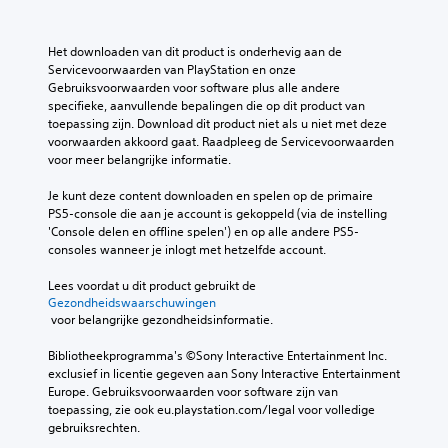
e
t
e
.
b
e
l
e
k
f
Het downloaden van dit product is onderhevig aan de 
d
V
i
d
Servicevoorwaarden van PlayStation en onze 
i
e
i
e
Gebruiksvoorwaarden voor software plus alle andere 
e
z
s
g
specifieke, aanvullende bepalingen die op dit product van 
n
e
e
u
toepassing zijn. Download dit product niet als u niet met deze 
i
n
l
voorwaarden akkoord gaat. Raadpleeg de Servicevoorwaarden 
e
n
.
u
voor meer belangrijke informatie.
e
g
i
l
s
d
Je kunt deze content downloaden en spelen op de primaire 
B
g
e
h
PS5-console die aan je account is gekoppeld (via de instelling 
e
l
e
o
'Console delen en offline spelen') en op alle andere PS5-
e
d
m
o
consoles wanneer je inlogt met hetzelfde account.
m
i
a
r
e
e
k
t
Lees voordat u dit product gebruikt de 
n
n
.
(
Gezondheidswaarschuwingen
t
 voor belangrijke gezondheidsinformatie.
i
s
e
n
t
n
3
Bibliotheekprogramma's ©Sony Interactive Entertainment Inc. 
g
a
o
D
exclusief in licentie gegeven aan Sony Interactive Entertainment 
s
n
p
-
Europe. Gebruiksvoorwaarden voor software zijn van 
e
n
d
a
toepassing, zie ook eu.playstation.com/legal voor volledige 
i
l
a
gebruiksrechten.
u
e
e
a