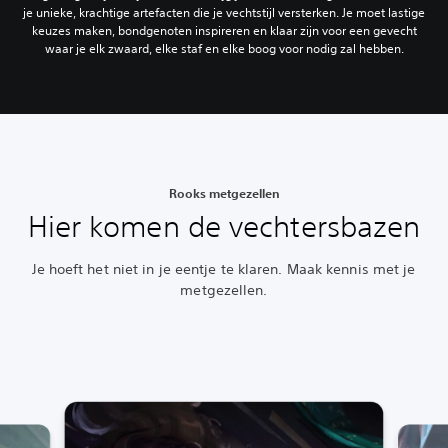
je unieke, krachtige artefacten die je vechtstijl versterken. Je moet lastige
keuzes maken, bondgenoten inspireren en klaar zijn voor een gevecht
waar je elk zwaard, elke staf en elke boog voor nodig zal hebben.
Rooks metgezellen
Hier komen de vechtersbazen
Je hoeft het niet in je eentje te klaren. Maak kennis met je
metgezellen.