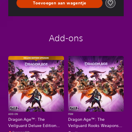
Toevoegen aan wagentje
Add-ons
PS5
PS5
ADD-ON
ITEM
Dragon Age™: The
Dragon Age™: The
Veilguard Deluxe Edition
Veilguard Rooks Weapons
Upgrade
Appearance-aanbieding