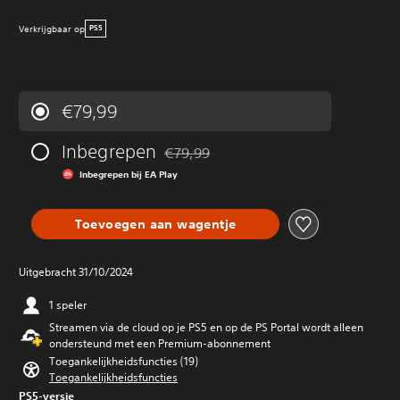
Verkrijgbaar op
PS5
€79,99
Inbegrepen
€79,99
Korting ten opzichte van de oorspronkeli
Inbegrepen bij EA Play
Toevoegen aan wagentje
Uitgebracht 31/10/2024
1 speler
Streamen via de cloud op je PS5 en op de PS Portal wordt alleen
ondersteund met een Premium-abonnement
Toegankelijkheidsfuncties (19)
Toegankelijkheidsfuncties
PS5-versie