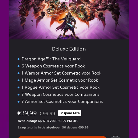
c
e
t
E
e
d
r
i
C
t
r
i
e
o
a
n
t
Deluxe Edition
o
Dragon Age™: The Veilguard
r
6 Weapon Cosmetics voor Rook
1 Warrior Armor Set Cosmetic voor Rook
1 Mage Armor Set Cosmetic voor Rook
1 Rogue Armor Set Cosmetic voor Rook
7 Weapon Cosmetics voor Companions
7 Armor Set Cosmetics voor Companions
€39,99
€99,99
Bespaar 60%
Korting ten opzichte van de oorspronkelijke prij
Actie eindigt op 12-8-2026 10:59 PM UTC
Laagste prijs in de afgelopen 30 dagen: €99,99