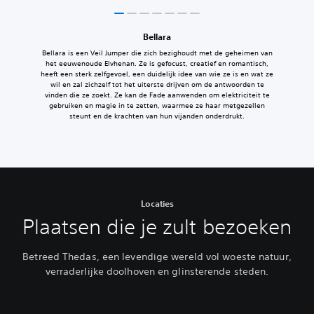
Bellara
Bellara is een Veil Jumper die zich bezighoudt met de geheimen van
het eeuwenoude Elvhenan. Ze is gefocust, creatief en romantisch,
heeft een sterk zelfgevoel, een duidelijk idee van wie ze is en wat ze
wil en zal zichzelf tot het uiterste drijven om de antwoorden te
vinden die ze zoekt. Ze kan de Fade aanwenden om elektriciteit te
gebruiken en magie in te zetten, waarmee ze haar metgezellen
steunt en de krachten van hun vijanden onderdrukt.
Locaties
Plaatsen die je zult bezoeken
Betreed Thedas, een levendige wereld vol woeste natuur,
verraderlijke doolhoven en glinsterende steden.