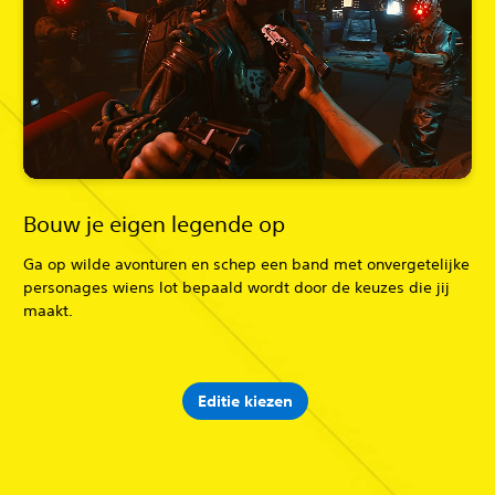
Bouw je eigen legende op
Ga op wilde avonturen en schep een band met onvergetelijke
personages wiens lot bepaald wordt door de keuzes die jij
maakt.
Editie kiezen