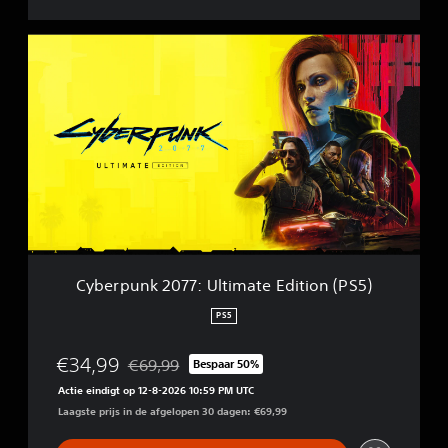
C
y
b
e
r
p
u
n
k
2
0
7
7
Cyberpunk 2077: Ultimate Edition (PS5)
:
U
PS5
l
t
€34,99
€69,99
Bespaar 50%
i
Korting ten opzichte van de oorspronkelijke prij
m
Actie eindigt op 12-8-2026 10:59 PM UTC
a
Laagste prijs in de afgelopen 30 dagen: €69,99
t
e