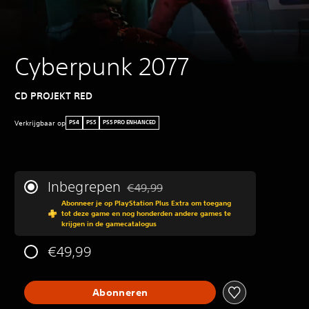
Cyberpunk 2077
CD PROJEKT RED
Verkrijgbaar op
PS4
PS5
PS5 PRO ENHANCED
Inbegrepen
€49,99
Korting ten opzichte van de oorspronkeli
Abonneer je op PlayStation Plus Extra om toegang
tot deze game en nog honderden andere games te
krijgen in de gamecatalogus
€49,99
Abonneren