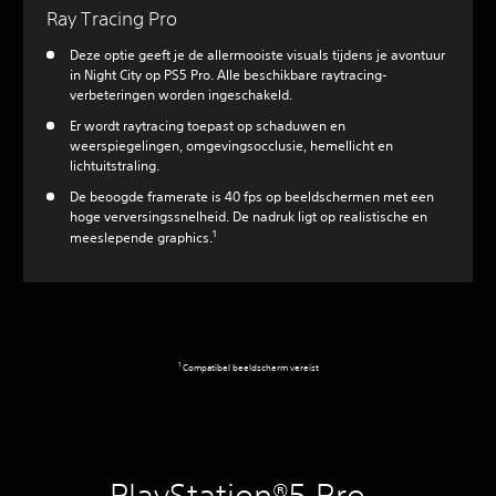
Ray Tracing Pro
Deze optie geeft je de allermooiste visuals tijdens je avontuur
in Night City op PS5 Pro. Alle beschikbare raytracing-
verbeteringen worden ingeschakeld.‎
Er wordt raytracing toepast op schaduwen en
weerspiegelingen, omgevingsocclusie, hemellicht en
lichtuitstraling.
De beoogde framerate is 40 fps op beeldschermen met een
hoge verversingssnelheid. De nadruk ligt op realistische en
1
meeslepende graphics.
‎1‏
Compatibel beeldscherm vereist
PlayStation®5 Pro -