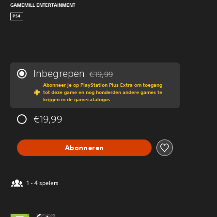
GAMEMILL ENTERTAINMENT
PS4
Inbegrepen
€19,99
Korting ten opzichte van de oorspronkeli
Abonneer je op PlayStation Plus Extra om toegang
tot deze game en nog honderden andere games te
krijgen in de gamecatalogus
€19,99
Abonneren
1 - 4 spelers