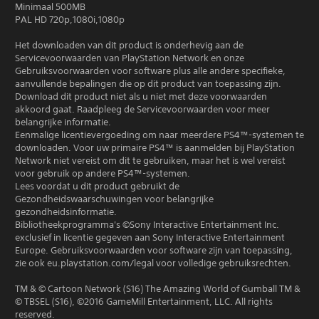
Minimaal 500MB
PAL HD 720p,1080i,1080p
Het downloaden van dit product is onderhevig aan de
Servicevoorwaarden van PlayStation Network en onze
Gebruiksvoorwaarden voor software plus alle andere specifieke,
aanvullende bepalingen die op dit product van toepassing zijn.
Download dit product niet als u niet met deze voorwaarden
akkoord gaat. Raadpleeg de Servicevoorwaarden voor meer
belangrijke informatie.
Eenmalige licentievergoeding om naar meerdere PS4™-systemen te
downloaden. Voor uw primaire PS4™ is aanmelden bij PlayStation
Network niet vereist om dit te gebruiken, maar het is wel vereist
voor gebruik op andere PS4™-systemen.
Lees voordat u dit product gebruikt de
Gezondheidswaarschuwingen voor belangrijke
gezondheidsinformatie.
Bibliotheekprogramma's ©Sony Interactive Entertainment Inc.
exclusief in licentie gegeven aan Sony Interactive Entertainment
Europe. Gebruiksvoorwaarden voor software zijn van toepassing,
zie ook eu.playstation.com/legal voor volledige gebruiksrechten.
TM & © Cartoon Network (S16) The Amazing World of Gumball TM &
© TBSEL (S16), ©2016 GameMill Entertainment, LLC. All rights
reserved.