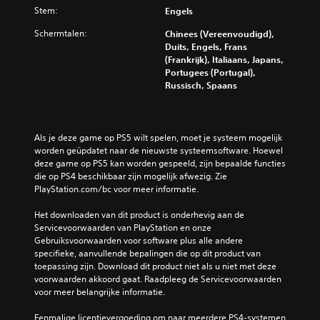
Stem:
Engels
Schermtalen:
Chinees (Vereenvoudigd),
Duits, Engels, Frans
(Frankrijk), Italiaans, Japans,
Portugees (Portugal),
Russisch, Spaans
Als je deze game op PS5 wilt spelen, moet je systeem mogelijk 
worden geüpdatet naar de nieuwste systeemsoftware. Hoewel 
deze game op PS5 kan worden gespeeld, zijn bepaalde functies 
die op PS4 beschikbaar zijn mogelijk afwezig. Zie 
PlayStation.com/bc voor meer informatie.
Het downloaden van dit product is onderhevig aan de 
Servicevoorwaarden van PlayStation en onze 
Gebruiksvoorwaarden voor software plus alle andere 
specifieke, aanvullende bepalingen die op dit product van 
toepassing zijn. Download dit product niet als u niet met deze 
voorwaarden akkoord gaat. Raadpleeg de Servicevoorwaarden 
voor meer belangrijke informatie.
Eenmalige licentievergoeding om naar meerdere PS4-systemen 