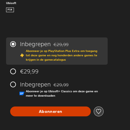
Ubisoft
PS4
Inbegrepen
€29,99
Korting ten opzichte van de oorspronkeli
Abonneer je op PlayStation Plus Extra om toegang
tot deze game en nog honderden andere games te
krijgen in de gamecatalogus
€29,99
Inbegrepen
€29,99
Korting ten opzichte van de oorspronkeli
Abonneer je op Ubisoft+ Classics om deze game en
meer te downloaden
Abonneren