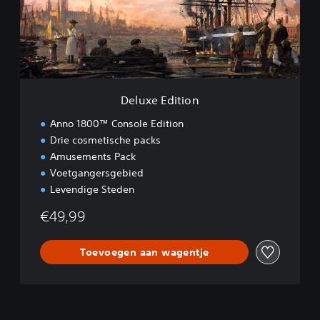
E
d
i
t
i
o
n
Deluxe Edition
Anno 1800™ Console Edition
Drie cosmetische packs
Amusements Pack
Voetgangersgebied
Levendige Steden
€49,99
Toevoegen aan wagentje