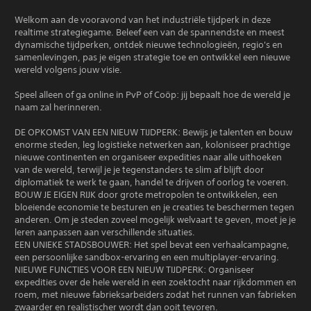
Welkom aan de vooravond van het industriële tijdperk in deze
realtime strategiegame. Beleef een van de spannendste en meest
dynamische tijdperken, ontdek nieuwe technologieën, regio's en
samenlevingen, pas je eigen strategie toe en ontwikkel een nieuwe
wereld volgens jouw visie.
Speel alleen of ga online in PvP of Coöp: jij bepaalt hoe de wereld je
naam zal herinneren.
DE OPKOMST VAN EEN NIEUW TIJDPERK: Bewijs je talenten en bouw
enorme steden, leg logistieke netwerken aan, koloniseer prachtige
nieuwe continenten en organiseer expedities naar alle uithoeken
van de wereld, terwijl je je tegenstanders te slim af blijft door
diplomatiek te werk te gaan, handel te drijven of oorlog te voeren.
BOUW JE EIGEN RIJK door grote metropolen te ontwikkelen, een
bloeiende economie te besturen en je creaties te beschermen tegen
anderen. Om je steden zoveel mogelijk welvaart te geven, moet je je
leren aanpassen aan verschillende situaties.
EEN UNIEKE STADSBOUWER: Het spel bevat een verhaalcampagne,
een persoonlijke sandbox-ervaring en een multiplayer-ervaring.
NIEUWE FUNCTIES VOOR EEN NIEUW TIJDPERK: Organiseer
expedities over de hele wereld in een zoektocht naar rijkdommen en
roem, met nieuwe fabrieksarbeiders zodat het runnen van fabrieken
zwaarder en realistischer wordt dan ooit tevoren.