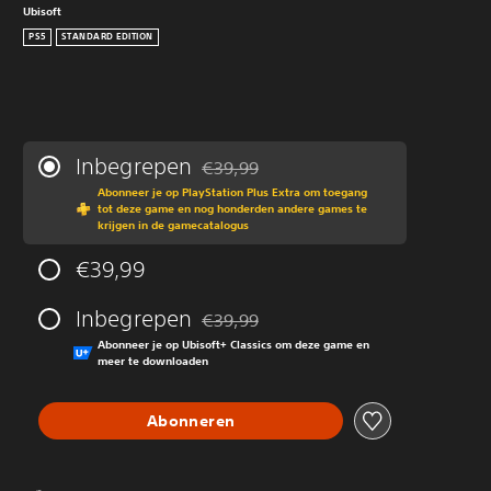
Ubisoft
PS5
STANDARD EDITION
Inbegrepen
€39,99
Korting ten opzichte van de oorspronkeli
Abonneer je op PlayStation Plus Extra om toegang
tot deze game en nog honderden andere games te
krijgen in de gamecatalogus
€39,99
Inbegrepen
€39,99
Korting ten opzichte van de oorspronkeli
Abonneer je op Ubisoft+ Classics om deze game en
meer te downloaden
Abonneren