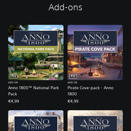
Add-ons
PS5
PS5
ADD-ON
ADD-ON
Anno 1800™ National Park
Pirate Cove-pack - Anno
Pack
1800
€4,99
€4,99