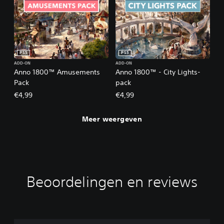
PS5
PS5
ADD-ON
ADD-ON
Anno 1800™ Amusements
Anno 1800™ - City Lights-
Pack
pack
€4,99
€4,99
Meer weergeven
Beoordelingen en reviews