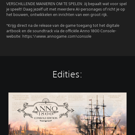
VERSCHILLENDE MANIEREN OM TE SPELEN: Jij bepaalt wat voor spel
je speelt! Daag jezelf uit met meerdere AI-personages of richt je op
het bouwen, ontwikkelen en inrichten van een groot rijk.
*Krijg direct na de release van de game toegang tot het digitale
artbook en de soundtrack via de officiële Anno 1800 Console-
website: https:\\www.annogame.com\console
Edities:
S
t
a
n
d
a
r