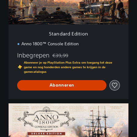
d
E
d
i
t
i
Standard Edition
o
n
Anno 1800™ Console Edition
Inbegrepen
€39,99
Korting ten opzichte van de oorspronkelijk
Abonneer je op PlayStation Plus Extra om toegang tot deze
game en nog honderden andere games te krijgen in de
gamecatalogus
Abonneren
D
e
l
u
x
e