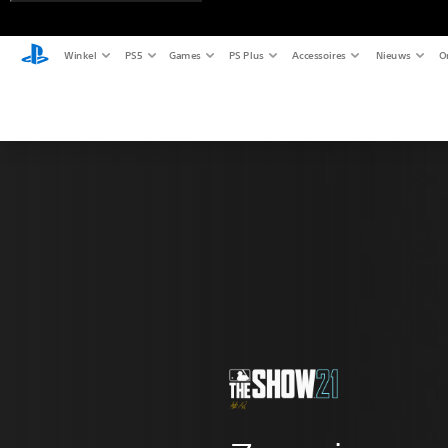
Winkel
PS5
Games
PS Plus
Accessoires
Nieuws
O