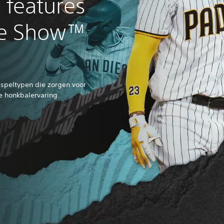
 features
he Show™
speltypen die zorgen voor
e honkbalervaring.