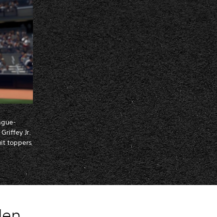
ague-
riffey Jr.
uit toppers
den