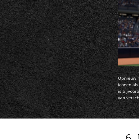
Opnieuw m
iconen als
is bijvoor
van versch
6.