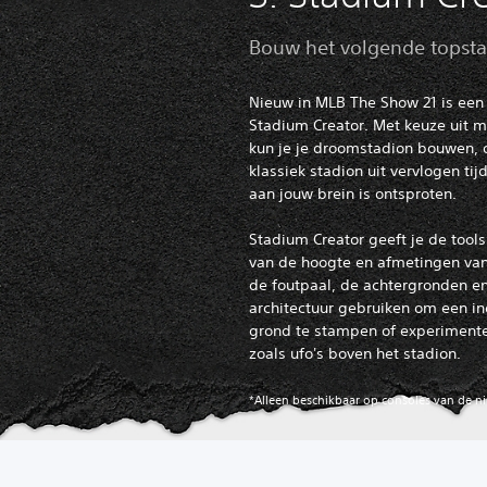
Bouw het volgende topsta
Nieuw in MLB The Show 21 is een
Stadium Creator. Met keuze uit 
kun je je droomstadion bouwen, o
klassiek stadion uit vervlogen tij
aan jouw brein is ontsproten.
Stadium Creator geeft je de tools
van de hoogte en afmetingen van
de foutpaal, de achtergronden en
architectuur gebruiken om een i
grond te stampen of experimente
zoals ufo's boven het stadion.
*Alleen beschikbaar op consoles van de n