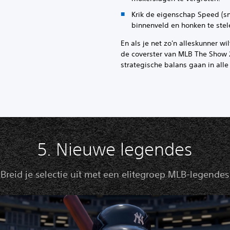
Krik de eigenschap Speed (sn
binnenveld en honken te stel
En als je net zo'n alleskunner wil
de coverster van MLB The Show 2
strategische balans gaan in alle
5. Nieuwe legendes
Breid je selectie uit met een elitegroep MLB-legendes