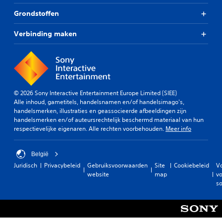
Grondstoffen
Verbinding maken
© 2026 Sony Interactive Entertainment Europe Limited (SIEE)
Alle inhoud, gametitels, handelsnamen en/of handelsimago's,
handelsmerken, illustraties en geassocieerde afbeeldingen zijn
handelsmerken en/of auteursrechtelijk beschermd materiaal van hun
respectievelijke eigenaren. Alle rechten voorbehouden.
Meer info
België
Juridisch
Privacybeleid
Gebruiksvoorwaarden
Site
Cookiebeleid
V
website
map
vo
so