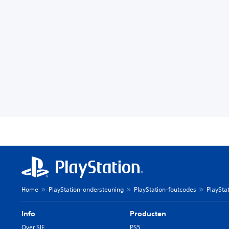
Home
PlayStation-ondersteuning
PlayStation-foutcodes
PlayStat
Info
Producten
Over SIE
PS5