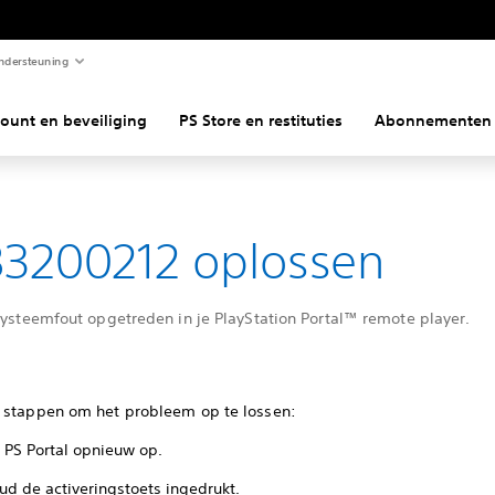
ndersteuning
ount en beveiliging
PS Store en restituties
Abonnementen
3200212 oplossen
systeemfout opgetreden in je PlayStation Portal™ remote player.
 stappen om het probleem op te lossen:
e PS Portal opnieuw op.
ud de activeringstoets ingedrukt.