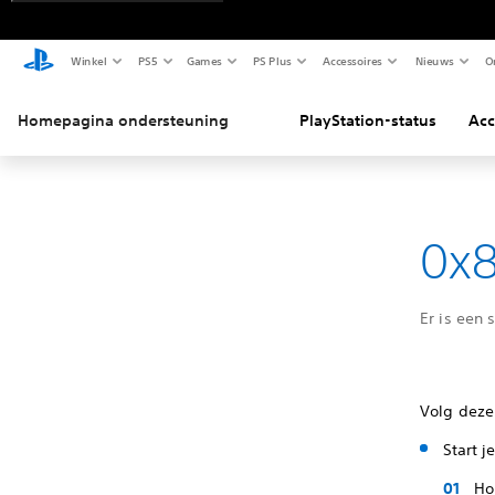
Winkel
PS5
Games
PS Plus
Accessoires
Nieuws
O
Homepagina ondersteuning
PlayStation-status
Acc
0x8
Er is een 
Volg deze
Start j
Ho