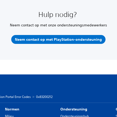
Hulp nodig?
Neem contact op met onze ondersteuningsmedewerkers
Neem contact op met PlayStation-ondersteuning
ion Portal Error Codes
0x83200212
Normen
Ondersteuning
Milieu
Ondersteuningshub