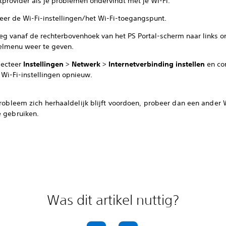
tprovider als je problemen ondervindt met je Wi-Fi.
leer de Wi-Fi-instellingen/het Wi-Fi-toegangspunt.
eg vanaf de rechterbovenhoek van het PS Portal-scherm naar links o
elmenu weer te geven.
lecteer
Instellingen
>
Netwerk
>
Internetverbinding instellen
en con
 Wi-Fi-instellingen opnieuw.
probleem zich herhaaldelijk blijft voordoen, probeer dan een ander 
e gebruiken.
Was dit artikel nuttig?