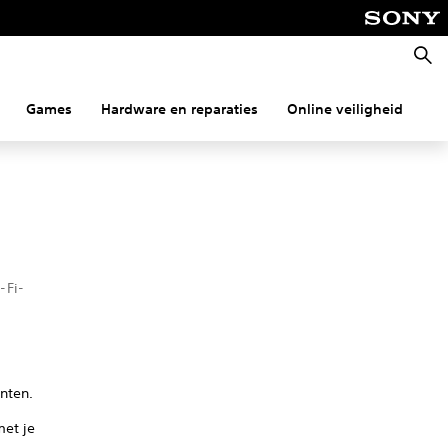
Zoeke
Games
Hardware en reparaties
Online veiligheid
Co
-Fi-
nten.
met je