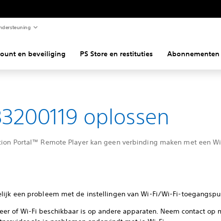
ndersteuning
ount en beveiliging
PS Store en restituties
Abonnementen
3200119 oplossen
ation Portal™ Remote Player kan geen verbinding maken met een Wi
elijk een probleem met de instellingen van Wi-Fi/Wi-Fi-toegangspu
leer of Wi-Fi beschikbaar is op andere apparaten. Neem contact op 