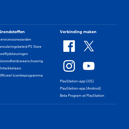
Grondstoffen
Verbinding maken
Servicevoorwaarden
Annuleringsbeleid PS Store
Leeftijdskeuringen
Gezondheidswaarschuwing
Ontwikkelaars
Officieel licentieprogramma
PlayStation-app (iOS)
PlayStation-app (Android)
Beta Program at PlayStation