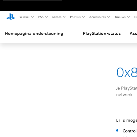
Winkel
PS5
Games
PS Plus
Accessoires
Nieuws
O
Homepagina ondersteuning
PlayStation-status
Acc
0x8
Je PlaySt
netwerk.
Er is mog
Contro