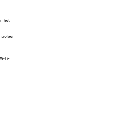
m het
troleer
Wi-Fi-