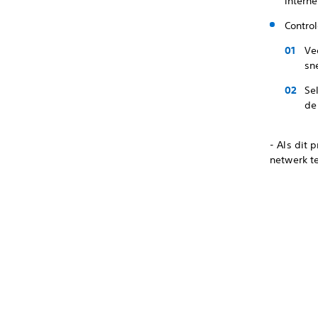
interne
Contro
Ve
sn
Se
de
- Als dit 
netwerk t