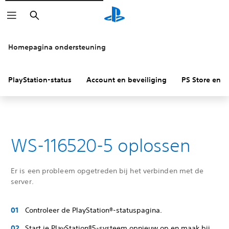
Zoeken
Homepagina ondersteuning
PlayStation-status
Account en beveiliging
PS Store en re
WS-116520-5
oplossen
Er is een probleem opgetreden bij het verbinden met de
server.
Controleer de PlayStation®-statuspagina.
Start je PlayStation®5-systeem opnieuw op en maak bij