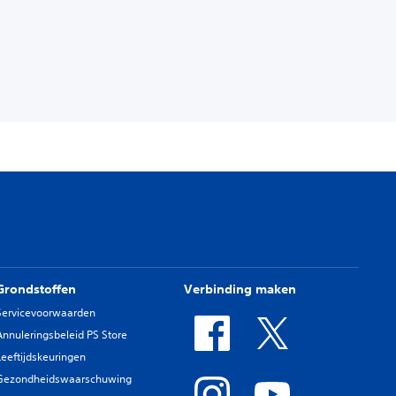
Grondstoffen
Verbinding maken
Servicevoorwaarden
Annuleringsbeleid PS Store
Leeftijdskeuringen
Gezondheidswaarschuwing