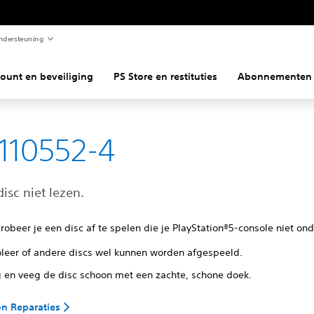
ndersteuning
ount en beveiliging
PS Store en restituties
Abonnementen
110552-4
isc niet lezen.
robeer je een disc af te spelen die je PlayStation®5-console niet on
oleer of andere discs wel kunnen worden afgespeeld.
g en veeg de disc schoon met een zachte, schone doek.
on Reparaties