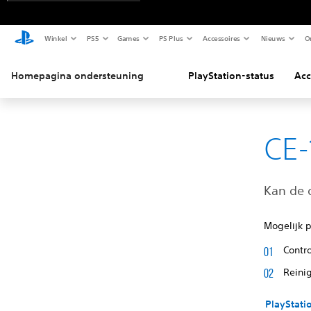
Winkel
PS5
Games
PS Plus
Accessoires
Nieuws
O
Homepagina ondersteuning
PlayStation-status
Acc
CE-
Kan de d
Mogelijk p
Contr
Reini
PlayStati