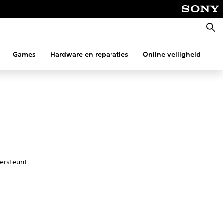
Zoeke
Games
Hardware en reparaties
Online veiligheid
Co
dersteunt.