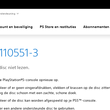
ndersteuning
ount en beveiliging
PS Store en restituties
Abonnementen
110551-3
isc niet lezen.
 je PlayStation®5-console opnieuw op.
leer of er geen vingerafdrukken, vlekken of krassen op de disc zitte
eg de disc schoon met een zachte, schone doek.
oleer of de disc kan worden afgespeeld op je PS5™-console.
er een andere ondersteunde disc te gebruiken.