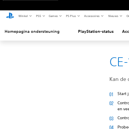
Winkel
PS5
Games
PS Plus
Accessoires
Nieuws
O
Homepagina ondersteuning
PlayStation-status
Acc
CE-
Kan de d
Start
Contro
en ve
Contr
Probe