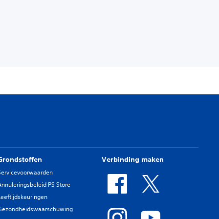
Grondstoffen
Verbinding maken
Servicevoorwaarden
Annuleringsbeleid PS Store
Leeftijdskeuringen
Gezondheidswaarschuwing