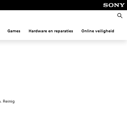
Zoeke
Games
Hardware en reparaties
Online veiligheid
Co
n. Reinig